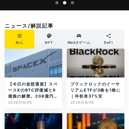
ニュース/解説記事
ALL
NFT
Web3ゲーム
DeFi
【今日の仮想通貨】スペ
ブラックロックのイーサ
ースXのBTC評価減と9
リアムETFが3株を1株に
億株の解禁。208億円相
｜年初来37%安
当のBTCが盗難
2026/08/06
2026/08/06