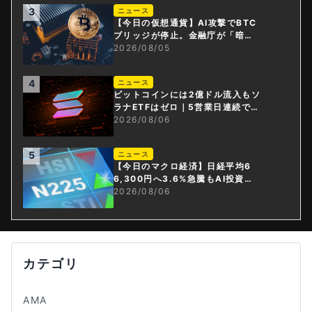
3
ニュース
【今日の仮想通貨】AI攻撃でBTC
ブリッジが停止。金融庁が「暗号
資産・ステーブルコイン課」新設
2026/08/05
4
ニュース
ビットコインには2億ドル流入もソ
ラナETFはゼロ｜5営業日連続で停
止
2026/08/06
5
ニュース
【今日のマクロ経済】日経平均6
6,300円へ3.6%急騰もAI投資回
収懸念が再燃
2026/08/06
カテゴリ
AMA