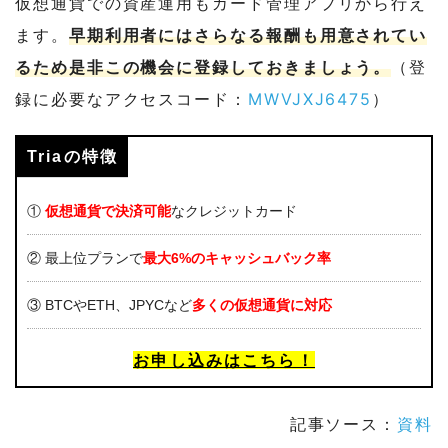
仮想通貨での資産運用もカード管理アプリから行え
ます。
早期利用者にはさらなる報酬も用意されてい
るため是非この機会に登録しておきましょう。
（登
録に必要なアクセスコード：
MWVJXJ6475
）
Triaの特徴
①
仮想通貨で決済可能
なクレジットカード
② 最上位プランで
最大6%のキャッシュバック率
③ BTCやETH、JPYCなど
多くの仮想通貨に対応
お申し込みはこちら！
記事ソース：
資料