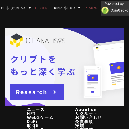
Powered by
899.53
-0.20%
XRP
$1.03
-2.50%
BNB
$591.35
-0
ニュース
About us
NFT
リクルート
Web3ゲーム
お問い合わせ
DeFi
免責事項
取引所
実績