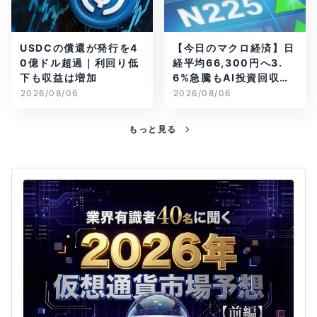
USDCの償還が発行を4
【今日のマクロ経済】日
0億ドル超過｜利回り低
経平均66,300円へ3.
下も収益は増加
6%急騰もAI投資回収懸
念が再燃
2026/08/06
2026/08/06
もっと見る