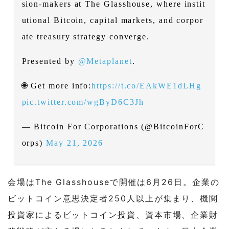
sion-makers at The Glasshouse, where instit
utional Bitcoin, capital markets, and corpor
ate treasury strategy converge.
Presented by
@Metaplanet
.
🌐 Get more info:
https://t.co/EAkWE1dLHg
pic.twitter.com/wgByD6C3Jh
— Bitcoin For Corporations (@BitcoinForC
orps)
May 21, 2026
会場はThe Glasshouseで開催は6月26日。企業の
ビットコイン意思決定者250人以上が集まり、機関
投資家によるビットコイン投資、資本市場、企業財