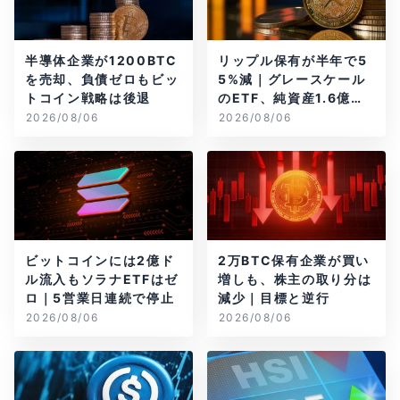
半導体企業が1200BTC
リップル保有が半年で5
を売却、負債ゼロもビッ
5%減｜グレースケール
トコイン戦略は後退
のETF、純資産1.6億ド
ル減
2026/08/06
2026/08/06
ビットコインには2億ド
2万BTC保有企業が買い
ル流入もソラナETFはゼ
増しも、株主の取り分は
ロ｜5営業日連続で停止
減少｜目標と逆行
2026/08/06
2026/08/06