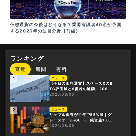
仮想通貨の今後はどうなる？業界有識者40名が予測
する2026年の注目分野【前編】
ランキング
直近
週間
有料
1
ニュース
【今日の仮想通貨】スペースXのB
TC評価減と9億株の解禁。208億
円相当のBTCが盗難
2026/08/06
2
ニュース
リップル保有が半年で55%減｜グ
レースケールのETF、純資産1.6億
ドル減
2026/08/06