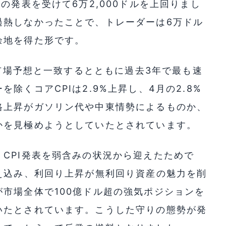
の発表を受けて6万2,000ドルを上回りまし
過熱しなかったことで、トレーダーは6万ドル
余地を得た形です。
、市場予想と一致するとともに過去3年で最も速
除くコアCPIは2.9%上昇し、4月の2.8%
格上昇がガソリン代や中東情勢によるものか、
かを見極めようとしていたとされています。
CPI発表を弱含みの状況から迎えたためで
え込み、利回り上昇が無利回り資産の魅力を削
市場全体で100億ドル超の強気ポジションを
いたとされています。こうした守りの態勢が発