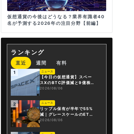
仮想通貨の今後はどうなる？業界有識者40
名が予測する2026年の注目分野【前編】
ランキング
直近
週間
有料
ニュース
1
【今日の仮想通貨】スペー
スXのBTC評価減と9億株の
解禁。208億円相当のBTC
2026/08/06
が盗難
ニュース
2
リップル保有が半年で55%
減｜グレースケールのET
F、純資産1.6億ドル減
2026/08/06