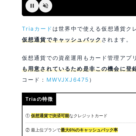
Triaカード
は世界中で使える仮想通貨クレジ
仮想通貨でキャッシュバック
されます。
仮想通貨での資産運用もカード管理アプ
も用意されているため是非この機会に登
コード：
MWVJXJ6475
）
Triaの特徴
①
仮想通貨で決済可能
なクレジットカード
② 最上位プランで
最大6%のキャッシュバック率