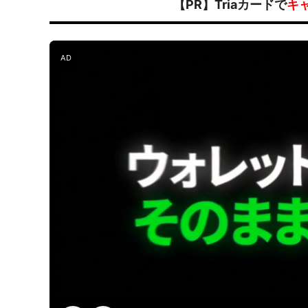
【PR】Triaカードで
キ
AD