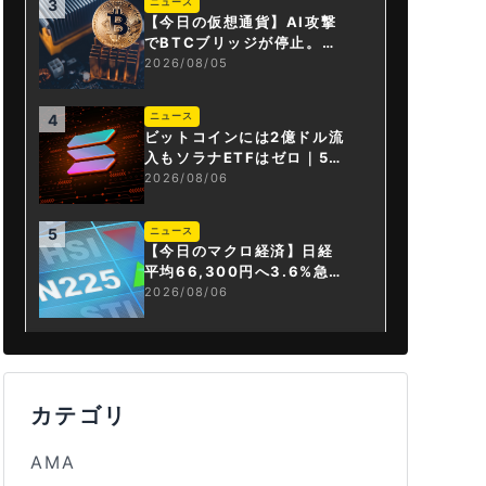
ニュース
3
【今日の仮想通貨】AI攻撃
でBTCブリッジが停止。金
融庁が「暗号資産・ステー
2026/08/05
ブルコイン課」新設
ニュース
4
ビットコインには2億ドル流
入もソラナETFはゼロ｜5営
業日連続で停止
2026/08/06
ニュース
5
【今日のマクロ経済】日経
平均66,300円へ3.6%急騰
もAI投資回収懸念が再燃
2026/08/06
カテゴリ
AMA