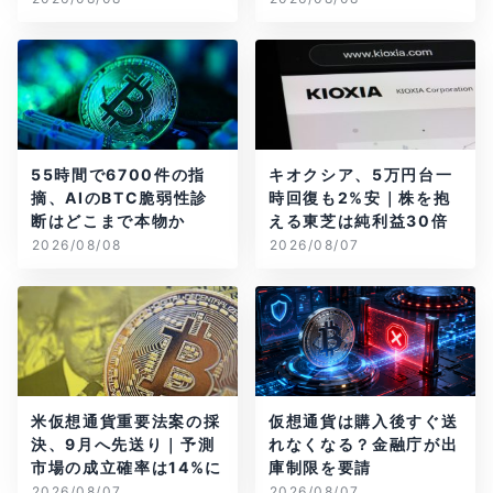
55時間で6700件の指
キオクシア、5万円台一
摘、AIのBTC脆弱性診
時回復も2%安｜株を抱
断はどこまで本物か
える東芝は純利益30倍
2026/08/08
2026/08/07
米仮想通貨重要法案の採
仮想通貨は購入後すぐ送
決、9月へ先送り｜予測
れなくなる？金融庁が出
市場の成立確率は14%に
庫制限を要請
2026/08/07
2026/08/07