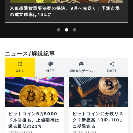
米仮想通貨重要法案の採決、9月へ先送り｜予測市場
の成立確率は14%に
ニュース/解説記事
ALL
NFT
Web3ゲーム
DeFi
ビットコイン6万5000
ビットコインに分岐リス
ドル回復も、上値期待は
ク？新提案「BIP-110」
過去最低の23%
に期限迫る
2026/08/08
2026/08/08