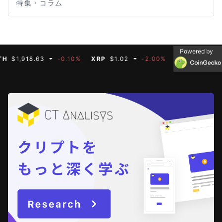
特集・コラム
Powered by
,918.63
-0.10%
XRP
$1.02
-2.00%
BNB
$592.66
-