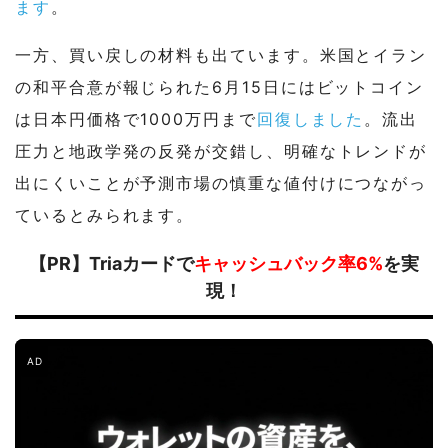
ます
。
一方、買い戻しの材料も出ています。米国とイラン
の和平合意が報じられた6月15日にはビットコイン
は日本円価格で1000万円まで
回復しました
。流出
圧力と地政学発の反発が交錯し、明確なトレンドが
出にくいことが予測市場の慎重な値付けにつながっ
ているとみられます。
【PR】Triaカードで
キャッシュバック率6%
を実
現！
AD