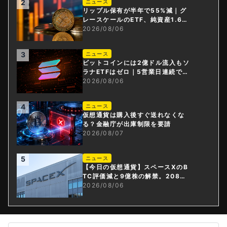
2
ニュース
リップル保有が半年で55%減｜グ
レースケールのETF、純資産1.6億
ドル減
2026/08/06
3
ニュース
ビットコインには2億ドル流入もソ
ラナETFはゼロ｜5営業日連続で停
止
2026/08/06
4
ニュース
仮想通貨は購入後すぐ送れなくな
る？金融庁が出庫制限を要請
2026/08/07
5
ニュース
【今日の仮想通貨】スペースXのB
TC評価減と9億株の解禁。208億
円相当のBTCが盗難
2026/08/06