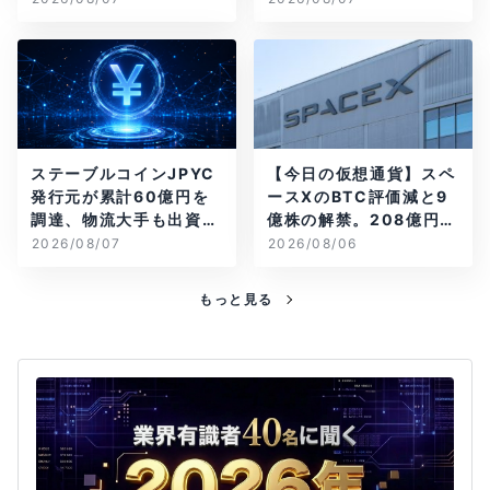
ステーブルコインJPYC
【今日の仮想通貨】スペ
発行元が累計60億円を
ースXのBTC評価減と9
調達、物流大手も出資参
億株の解禁。208億円相
画
当のBTCが盗難
2026/08/07
2026/08/06
もっと見る