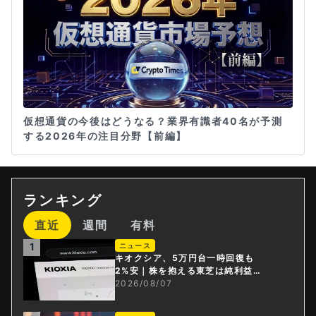
仮想通貨の今後はどうなる？業界有識者40名が予測
する2026年の注目分野【前編】
ランキング
直近
週間
有料
1
ニュース
キオクシア、5万円台一時回復も
2%安｜株を抱える東芝は純利益3
0倍
2026/08/07