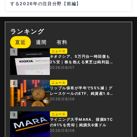
する2026年の注目分野【前編】
ランキング
直近
週間
有料
1
ニュース
キオクシア、5万円台一時回復も
2%安｜株を抱える東芝は純利益3
0倍
2026/08/07
2
ニュース
リップル保有が半年で55%減｜グ
レースケールのETF、純資産1.6億
ドル減
2026/08/06
3
ニュース
マイニング大手MARA、採掘BTC
の91%を売却｜純損失6億ドル
2026/08/08