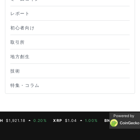
レポート
初心者向け
取引所
地方創生
技術
特集・コラム
Powered by
,921.18
0.20%
XRP
$1.04
1.00%
BNB
$604.50
2.7