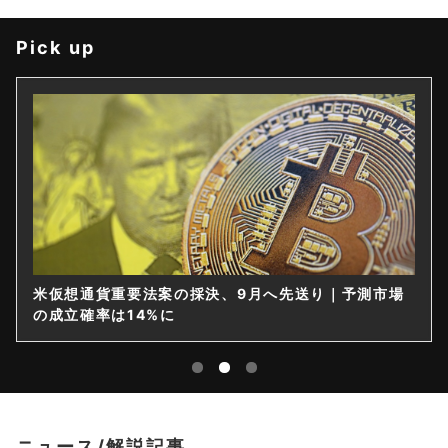
Pick up
米仮想通貨重要法案の採決、9月へ先送り｜予測市場
仮
の成立確率は14%に
限
ニュース/解説記事