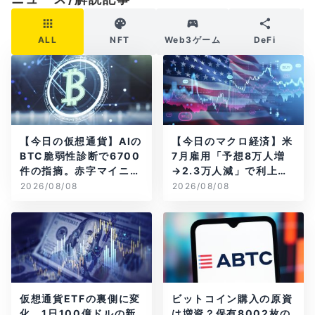
ALL
NFT
Web3ゲーム
DeFi
【今日の仮想通貨】AIの
【今日のマクロ経済】米
BTC脆弱性診断で6700
7月雇用「予想8万人増
件の指摘。赤字マイニン
→2.3万人減」で利上げ
グ企業はAIに賭ける
観測後退
2026/08/08
2026/08/08
仮想通貨ETFの裏側に変
ビットコイン購入の原資
化、1日100億ドルの新
は増資？保有8002枚の