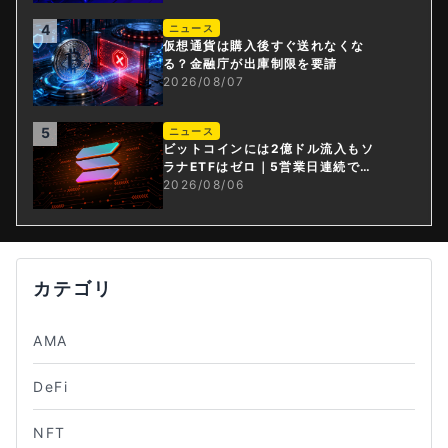
4
ニュース
仮想通貨は購入後すぐ送れなくな
る？金融庁が出庫制限を要請
2026/08/07
5
ニュース
ビットコインには2億ドル流入もソ
ラナETFはゼロ｜5営業日連続で停
止
2026/08/06
カテゴリ
AMA
DeFi
NFT