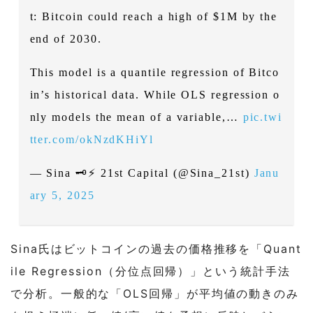
t: Bitcoin could reach a high of $1M by the
end of 2030.
This model is a quantile regression of Bitco
in’s historical data. While OLS regression o
nly models the mean of a variable,…
pic.twi
tter.com/okNzdKHiYl
— Sina 🗝️⚡ 21st Capital (@Sina_21st)
Janu
ary 5, 2025
Sina氏はビットコインの過去の価格推移を「Quant
ile Regression（分位点回帰）」という統計手法
で分析。一般的な「OLS回帰」が平均値の動きのみ