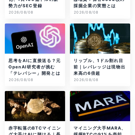
勢力がSEC登録
採掘企業の実態とは
2026/08/08
2026/08/08
思考をAIに直接送る？元
リップル、1ドル割れ目
OpenAI研究者が挑む
前｜レバレッジは現物出
「テレパシー」開発とは
来高の6倍超
2026/08/08
2026/08/08
赤字転落のBTCマイニン
マイニング大手MARA、
グ大手はAIに賭ける｜長
採掘BTCの91%を売却