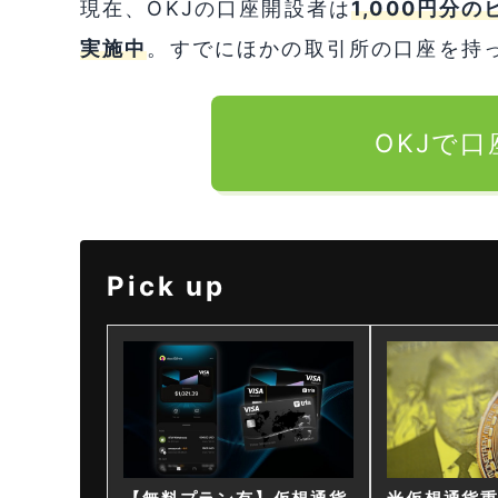
現在、OKJの口座開設者は
1,000円分
実施中
。すでにほかの取引所の口座を持
OKJで
Pick up