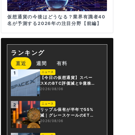
仮想通貨の今後はどうなる？業界有識者40
名が予測する2026年の注目分野【前編】
ランキング
直近
週間
有料
ニュース
1
【今日の仮想通貨】スペー
スXのBTC評価減と9億株の
解禁。208億円相当のBTC
2026/08/06
が盗難
ニュース
2
リップル保有が半年で55%
減｜グレースケールのET
F、純資産1.6億ドル減
2026/08/06