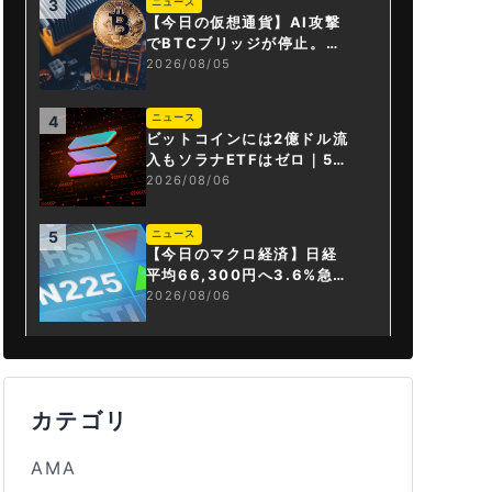
ニュース
3
【今日の仮想通貨】AI攻撃
でBTCブリッジが停止。金
融庁が「暗号資産・ステー
2026/08/05
ブルコイン課」新設
ニュース
4
ビットコインには2億ドル流
入もソラナETFはゼロ｜5営
業日連続で停止
2026/08/06
ニュース
5
【今日のマクロ経済】日経
平均66,300円へ3.6%急騰
もAI投資回収懸念が再燃
2026/08/06
カテゴリ
AMA