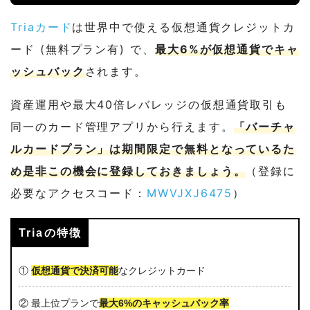
Triaカード
は世界中で使える仮想通貨クレジットカ
ード (無料プラン有) で、
最大6%が仮想通貨でキャ
ッシュバック
されます。
資産運用や最大40倍レバレッジの仮想通貨取引も
同一のカード管理アプリから行えます。
「バーチャ
ルカードプラン」は期間限定で無料となっているた
め是非この機会に登録しておきましょう。
（登録に
必要なアクセスコード：
MWVJXJ6475
）
Triaの特徴
①
仮想通貨で決済可能
なクレジットカード
② 最上位プランで
最大6%のキャッシュバック率