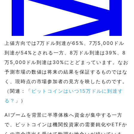
ビットコインは2026年12月31日までに50,000ドルまで下落
上値方向では7万ドル到達が65%、7万5,000ドル
はい 62% · いいえ 39%
到達が54%とされる一方、8万ドル到達は39%、8
万5,000ドル到達は30%にとどまっています。なお
View full market & trade on Polymarket
予測市場の数値は将来の結果を保証するものではな
く、現時点の市場参加者の見方を映したものです。
（関連：「
ビットコインはいつ15万ドルに到達す
る？
」）
AIブームを背景に半導体株へ資金が集中する一方
で、ビットコインは機関投資家の需要鈍化やETFか