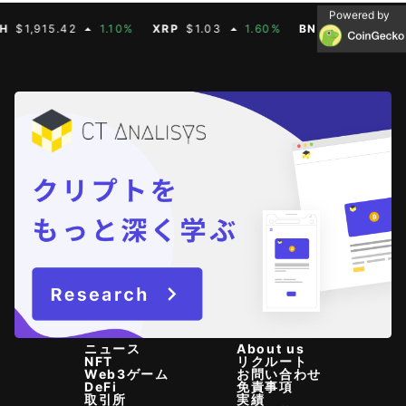
Powered by
,915.42
1.10%
XRP
$1.03
1.60%
BNB
$592.88
0.30
ニュース
About us
NFT
リクルート
Web3ゲーム
お問い合わせ
DeFi
免責事項
取引所
実績