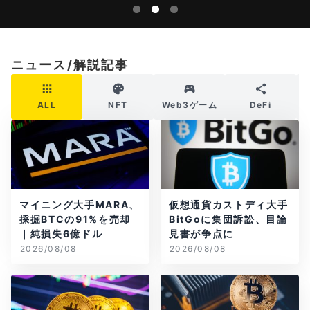
ニュース/解説記事
ALL
NFT
Web3ゲーム
DeFi
マイニング大手MARA、
仮想通貨カストディ大手
採掘BTCの91%を売却
BitGoに集団訴訟、目論
｜純損失6億ドル
見書が争点に
2026/08/08
2026/08/08