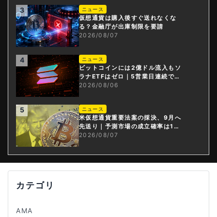
3
ニュース
仮想通貨は購入後すぐ送れなくな
る？金融庁が出庫制限を要請
2026/08/07
4
ニュース
ビットコインには2億ドル流入もソ
ラナETFはゼロ｜5営業日連続で停
止
2026/08/06
5
ニュース
米仮想通貨重要法案の採決、9月へ
先送り｜予測市場の成立確率は1
4%に
2026/08/07
カテゴリ
AMA