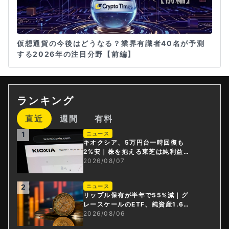
仮想通貨の今後はどうなる？業界有識者40名が予測
する2026年の注目分野【前編】
ランキング
直近
週間
有料
1
ニュース
キオクシア、5万円台一時回復も
2%安｜株を抱える東芝は純利益3
0倍
2026/08/07
2
ニュース
リップル保有が半年で55%減｜グ
レースケールのETF、純資産1.6億
ドル減
2026/08/06