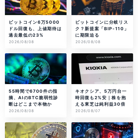
ビットコイン6万5000
ビットコインに分岐リス
ドル回復も、上値期待は
ク？新提案「BIP-110」
過去最低の23%
に期限迫る
2026/08/08
2026/08/08
55時間で6700件の指
キオクシア、5万円台一
摘、AIのBTC脆弱性診
時回復も2%安｜株を抱
断はどこまで本物か
える東芝は純利益30倍
2026/08/08
2026/08/07