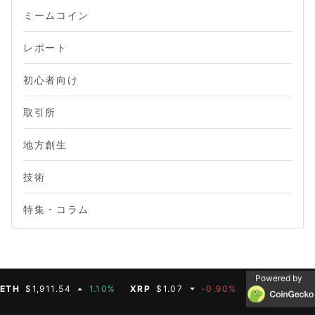
ミームコイン
レポート
初心者向け
取引所
地方創生
技術
特集・コラム
Powered by
H
$1,911.54
1.10%
XRP
$1.07
-0.90%
BNB
$600.32