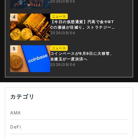
資産・ステーブルコイン課」新設
2026/08/05
4
ニュース
【今日の仮想通貨】円高で金やBT
Cの価値が目減り。ストラテジー社
がBTC大量売却
2026/08/04
5
ニュース
コインベースが9月9日に大移管、
全建玉が一度決済へ
2026/08/04
カテゴリ
AMA
DeFi