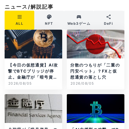
ニュース/解説記事
ALL
NFT
Web3ゲーム
DeFi
【今日の仮想通貨】AI攻
分散のつもりが「二重の
撃でBTCブリッジが停
円安ベット」？FXと仮
止。金融庁が「暗号資
想通貨の落とし穴
産・ステーブルコイン
2026/08/05
2026/08/05
課」新設