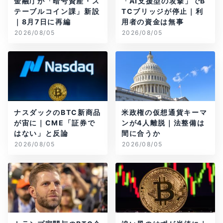
金融庁が「暗号資産・ス
「AI支援型の攻撃」でB
テーブルコイン課」新設
TCブリッジが停止｜利
｜8月7日に再編
用者の資金は無事
2026/08/05
2026/08/05
ナスダックのBTC新商品
米政権の仮想通貨キーマ
が宙に｜CME「証券で
ンが4人離脱｜法整備は
はない」と反論
間に合うか
2026/08/05
2026/08/05