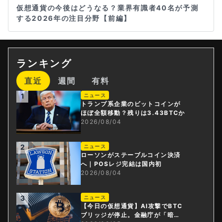
仮想通貨の今後はどうなる？業界有識者40名が予測
する2026年の注目分野【前編】
ランキング
直近
週間
有料
1
ニュース
トランプ系企業のビットコインが
ほぼ全額移動？残りは3.43BTCか
2026/08/04
2
ニュース
ローソンがステーブルコイン決済
へ｜POSレジ完結は国内初
2026/08/04
3
ニュース
【今日の仮想通貨】AI攻撃でBTC
ブリッジが停止。金融庁が「暗号