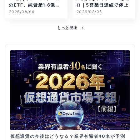
のETF、純資産1.6億ド
ロ｜5営業日連続で停止
ル減
2026/08/06
2026/08/06
もっと見る
仮想通貨の今後はどうなる？業界有識者40名が予測