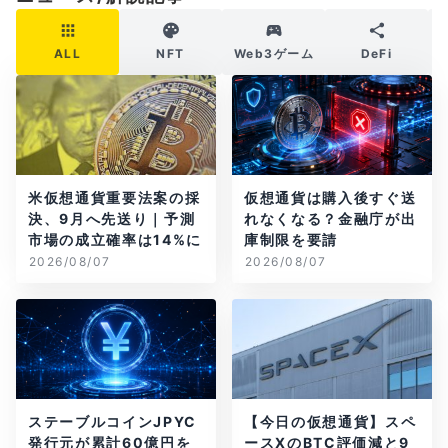
ALL
NFT
Web3ゲーム
DeFi
米仮想通貨重要法案の採
仮想通貨は購入後すぐ送
決、9月へ先送り｜予測
れなくなる？金融庁が出
市場の成立確率は14%に
庫制限を要請
2026/08/07
2026/08/07
ステーブルコインJPYC
【今日の仮想通貨】スペ
発行元が累計60億円を
ースXのBTC評価減と9