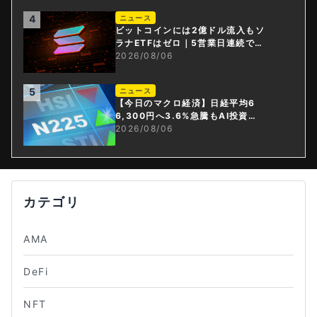
4
ニュース
ビットコインには2億ドル流入もソ
ラナETFはゼロ｜5営業日連続で停
止
2026/08/06
5
ニュース
【今日のマクロ経済】日経平均6
6,300円へ3.6%急騰もAI投資回
収懸念が再燃
2026/08/06
カテゴリ
AMA
DeFi
NFT