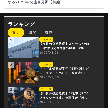
する2026年の注目分野【前編】
ランキング
直近
週間
有料
1
ニュース
【今日の仮想通貨】スペースXのB
TC評価減と9億株の解禁。208億
円相当のBTCが盗難
2026/08/06
2
ニュース
リップル保有が半年で55%減｜グ
レースケールのETF、純資産1.6億
ドル減
2026/08/06
3
ニュース
【今日の仮想通貨】AI攻撃でBTC
ブリッジが停止。金融庁が「暗号
資産・ステーブルコイン課」新設
2026/08/05