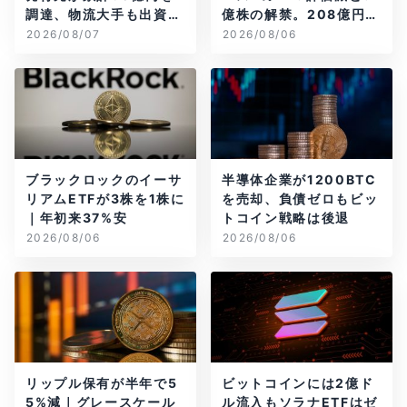
調達、物流大手も出資参
億株の解禁。208億円相
画
当のBTCが盗難
2026/08/07
2026/08/06
ブラックロックのイーサ
半導体企業が1200BTC
リアムETFが3株を1株に
を売却、負債ゼロもビッ
｜年初来37%安
トコイン戦略は後退
2026/08/06
2026/08/06
リップル保有が半年で5
ビットコインには2億ド
5%減｜グレースケール
ル流入もソラナETFはゼ