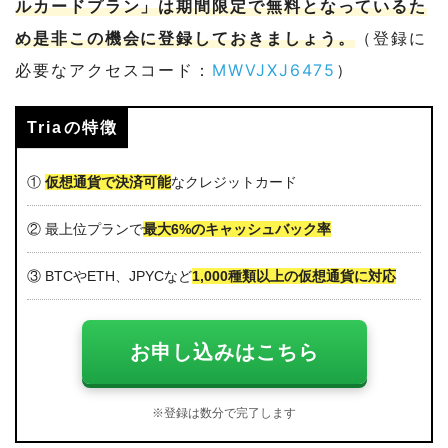
ルカードプラン」は期間限定で無料となっているた
め是非この機会に登録しておきましょう。
（登録に
必要なアクセスコード：
MWVJXJ6475
）
Triaの特徴
①
仮想通貨で決済可能
なクレジットカード
② 最上位プランで
最大6%のキャッシュバック率
③ BTCやETH、JPYCなど
1,000種類以上の仮想通貨に対応
お申し込みはこちら
※登録は数分で完了します