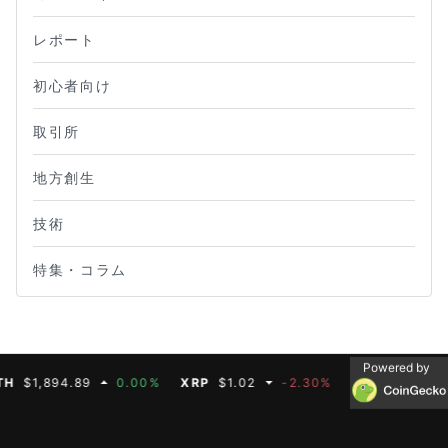
レポート
初心者向け
取引所
地方創生
技術
特集・コラム
Powered by
1,894.89
0.00%
XRP
$1.02
-2.30%
BNB
$587.07
0