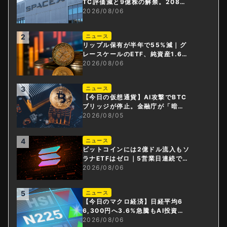
TC評価減と9億株の解禁。208億
円相当のBTCが盗難
2026/08/06
2
ニュース
リップル保有が半年で55%減｜グ
レースケールのETF、純資産1.6億
ドル減
2026/08/06
3
ニュース
【今日の仮想通貨】AI攻撃でBTC
ブリッジが停止。金融庁が「暗号
資産・ステーブルコイン課」新設
2026/08/05
4
ニュース
ビットコインには2億ドル流入もソ
ラナETFはゼロ｜5営業日連続で停
止
2026/08/06
5
ニュース
【今日のマクロ経済】日経平均6
6,300円へ3.6%急騰もAI投資回
収懸念が再燃
2026/08/06