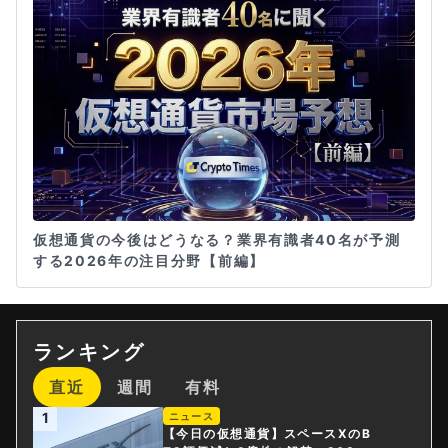
仮想通貨の今後はどうなる？業界有識者40名が予測
する2026年の注目分野【前編】
ランキング
直近
週間
有料
1
ニュース
【今日の仮想通貨】スペースXのB