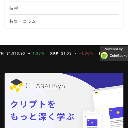
技術
特集・コラム
Powered by
1,916.90
1.30%
XRP
$1.03
-1.00%
BNB
$590.75
0.