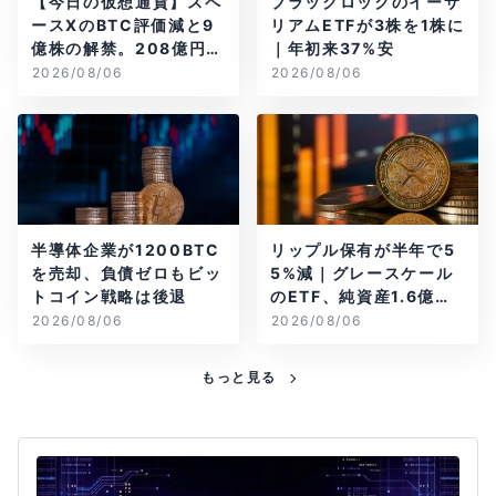
【今日の仮想通貨】スペ
ブラックロックのイーサ
ースXのBTC評価減と9
リアムETFが3株を1株に
億株の解禁。208億円相
｜年初来37%安
当のBTCが盗難
2026/08/06
2026/08/06
半導体企業が1200BTC
リップル保有が半年で5
を売却、負債ゼロもビッ
5%減｜グレースケール
トコイン戦略は後退
のETF、純資産1.6億ド
ル減
2026/08/06
2026/08/06
もっと見る