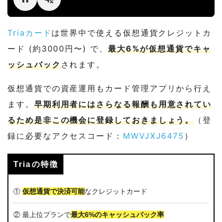
Triaカード
は世界中で使える仮想通貨クレジットカ
ード (約3000円〜) で、
最大6%が仮想通貨でキャ
ッシュバック
されます。
仮想通貨での資産運用もカード管理アプリから行え
ます。
早期利用者にはさらなる報酬も用意されてい
るため是非この機会に登録しておきましょう。
（登
録に必要なアクセスコード：
MWVJXJ6475
）
Triaの特徴
①
仮想通貨で決済可能
なクレジットカード
② 最上位プランで
最大6%のキャッシュバック率