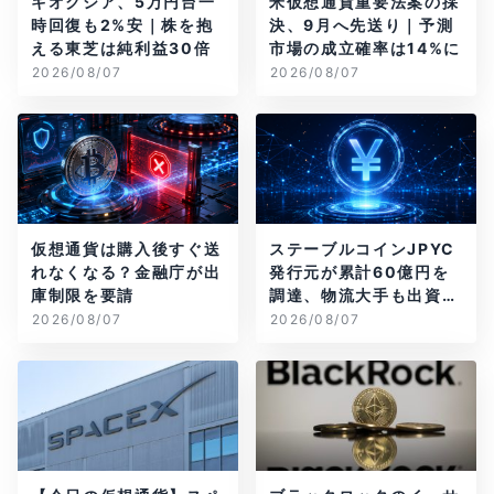
キオクシア、5万円台一
米仮想通貨重要法案の採
時回復も2%安｜株を抱
決、9月へ先送り｜予測
える東芝は純利益30倍
市場の成立確率は14%に
2026/08/07
2026/08/07
仮想通貨は購入後すぐ送
ステーブルコインJPYC
れなくなる？金融庁が出
発行元が累計60億円を
庫制限を要請
調達、物流大手も出資参
画
2026/08/07
2026/08/07