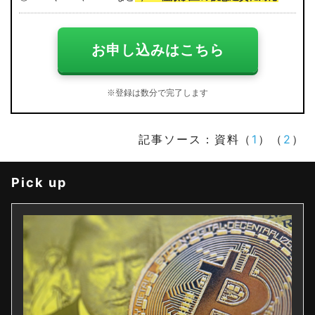
お申し込みはこちら
※登録は数分で完了します
記事ソース：資料（
1
）（
2
）
Pick up