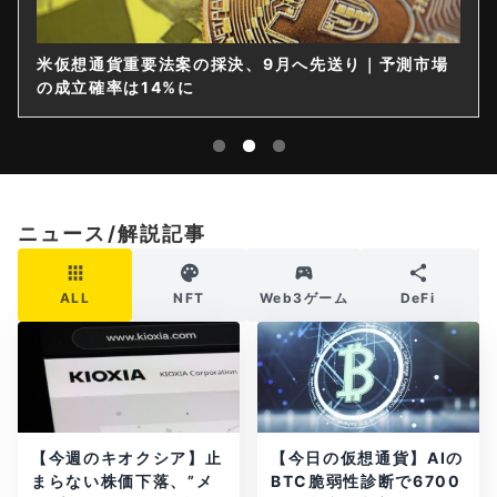
米仮想通貨重要法案の採決、9月へ先送り｜予測市場
の成立確率は14%に
ニュース/解説記事
ALL
NFT
Web3ゲーム
DeFi
【今週のキオクシア】止
【今日の仮想通貨】AIの
まらない株価下落、”メ
BTC脆弱性診断で6700