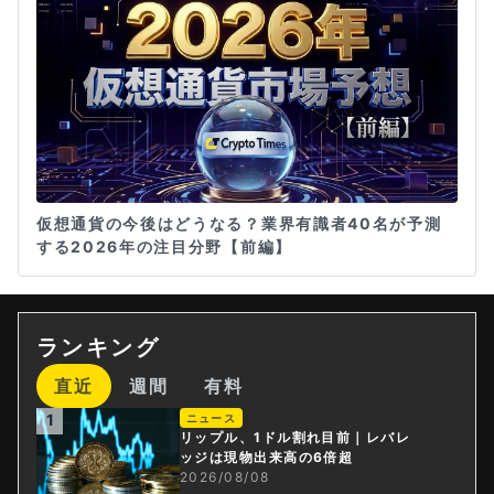
仮想通貨の今後はどうなる？業界有識者40名が予測
する2026年の注目分野【前編】
ランキング
直近
週間
有料
1
ニュース
リップル、1ドル割れ目前｜レバレ
ッジは現物出来高の6倍超
2026/08/08