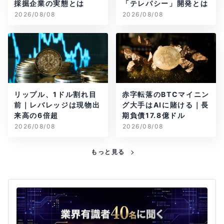
採掘企業の実態とは
「テレパシー」開発とは
2026/08/08
2026/08/08
リップル、1ドル割れ目
赤字転落のBTCマイニン
前｜レバレッジは現物出
グ大手はAIに賭ける｜長
来高の6倍超
期負債17.8億ドル
2026/08/08
2026/08/08
もっと見る