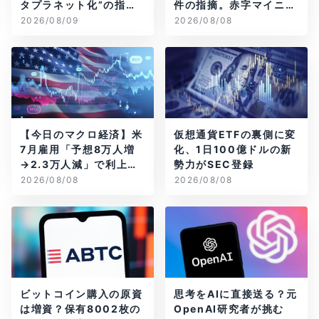
タプラネット化”の指摘
件の指摘。赤字マイニン
は本当？
グ企業はAIに賭ける
2026/08/09
2026/08/08
【今日のマクロ経済】米
仮想通貨ETFの裏側に変
7月雇用「予想8万人増
化、1日100億ドルの新
→2.3万人減」で利上げ
勢力がSEC登録
観測後退
2026/08/08
2026/08/08
ビットコイン購入の原資
思考をAIに直接送る？元
は増資？保有8002枚の
OpenAI研究者が挑む