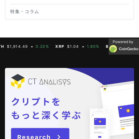
特集・コラム
Powered by
,914.49
0.20%
XRP
$1.04
1.80%
BNB
$603.21
1.9