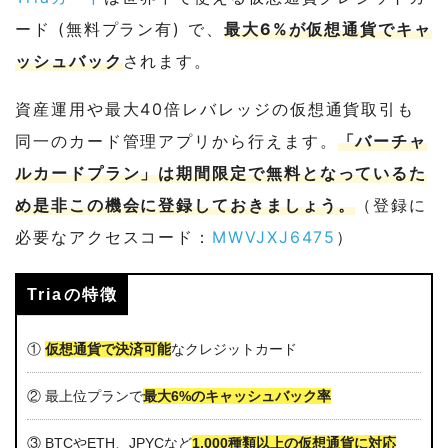
ード (無料プラン有) で、
最大6%が仮想通貨でキャ
ッシュバック
されます。
資産運用や最大40倍レバレッジの仮想通貨取引も
同一のカード管理アプリから行えます。
「バーチャ
ルカードプラン」は期間限定で無料となっているた
め是非この機会に登録しておきましょう。
（登録に
必要なアクセスコード：
MWVJXJ6475
）
Triaの特徴
①
仮想通貨で決済可能
なクレジットカード
② 最上位プランで
最大6%のキャッシュバック率
③ BTCやETH、JPYCなど
1,000種類以上の仮想通貨に対応