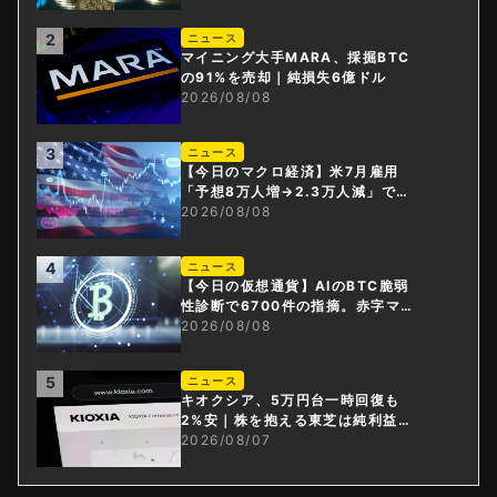
2
ニュース
マイニング大手MARA、採掘BTC
の91%を売却｜純損失6億ドル
2026/08/08
3
ニュース
【今日のマクロ経済】米7月雇用
「予想8万人増→2.3万人減」で利
上げ観測後退
2026/08/08
4
ニュース
【今日の仮想通貨】AIのBTC脆弱
性診断で6700件の指摘。赤字マイ
ニング企業はAIに賭ける
2026/08/08
5
ニュース
キオクシア、5万円台一時回復も
2%安｜株を抱える東芝は純利益3
0倍
2026/08/07