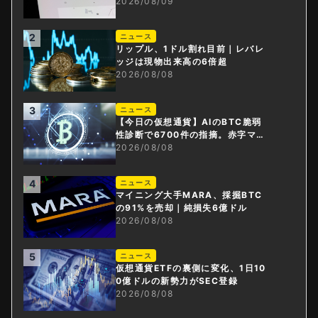
指摘は本当？
2026/08/09
2
ニュース
リップル、1ドル割れ目前｜レバレ
ッジは現物出来高の6倍超
2026/08/08
3
ニュース
【今日の仮想通貨】AIのBTC脆弱
性診断で6700件の指摘。赤字マイ
ニング企業はAIに賭ける
2026/08/08
4
ニュース
マイニング大手MARA、採掘BTC
の91%を売却｜純損失6億ドル
2026/08/08
5
ニュース
仮想通貨ETFの裏側に変化、1日10
0億ドルの新勢力がSEC登録
2026/08/08