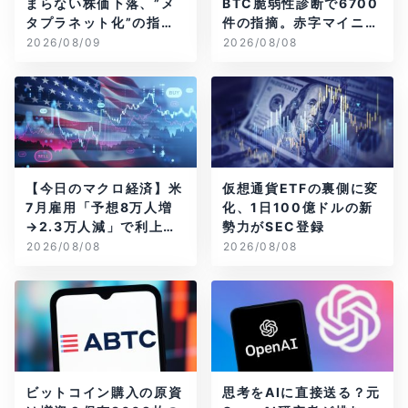
まらない株価下落、”メ
BTC脆弱性診断で6700
タプラネット化”の指摘
件の指摘。赤字マイニン
は本当？
グ企業はAIに賭ける
2026/08/09
2026/08/08
【今日のマクロ経済】米
仮想通貨ETFの裏側に変
7月雇用「予想8万人増
化、1日100億ドルの新
→2.3万人減」で利上げ
勢力がSEC登録
観測後退
2026/08/08
2026/08/08
ビットコイン購入の原資
思考をAIに直接送る？元