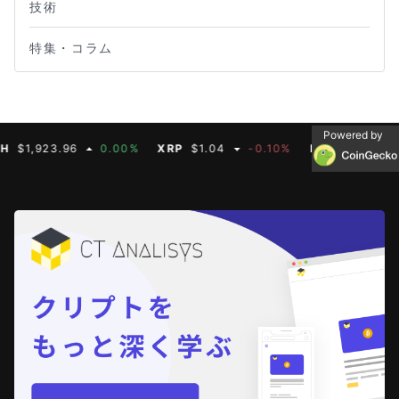
技術
特集・コラム
Powered by
,923.96
0.00%
XRP
$1.04
-0.10%
BNB
$608.19
0.