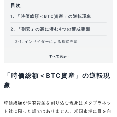
目次
1
「時価総額＜BTC資産」の逆転現象
2
「割安」の裏に潜む4つの警戒要因
2-1
インサイダーによる株式売却
2-2
負債の存在
すべて表示
2-3
株式の流動性の低さ
「時価総額＜BTC資産」の逆転現
2-4
経営陣の実行能力への疑問
象
3
投資家が取るべき姿勢とは
時価総額が保有資産を割り込む現象はメタプラネッ
ト社に限った話ではありません。米国市場に目を向