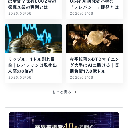
は増資？保有8002枚の
OpenAI研究者が挑む
採掘企業の実態とは
「テレパシー」開発とは
2026/08/08
2026/08/08
リップル、1ドル割れ目
赤字転落のBTCマイニン
前｜レバレッジは現物出
グ大手はAIに賭ける｜長
来高の6倍超
期負債17.8億ドル
2026/08/08
2026/08/08
もっと見る