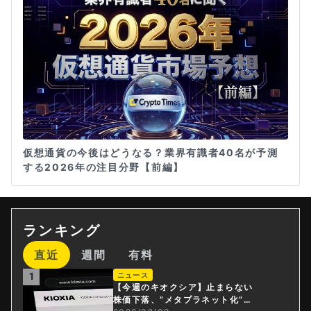
仮想通貨の今後はどうなる？業界有識者40名が予測
する2026年の注目分野【前編】
ランキング
直近
週間
有料
1
ニュース
【今週のキオクシア】止まらない
株価下落、”メタプラネット化”の