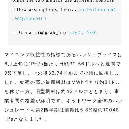
Since the two metrics use different cost/cas
h flow assumptions, their…
pic.twitter.com/
cWQz5VqML1
— G a a h (@gaah_im)
July 5, 2026
マイニング収益性の指標であるハッシュプライスは
6月上旬に1PH/s当たり日額32.56ドルへと週間で
9%下落し、その後33.74ドルまで小幅に回復しま
した。効率の高い最新機材はMWh当たり約81ドル
を稼ぐ一方、旧型機材は約43ドルにとどまり、事
業者間の格差が鮮明です。ネットワーク全体のハッ
シュレートも第2四半期は前期比5.8%減の1004E
H/sとなりました。