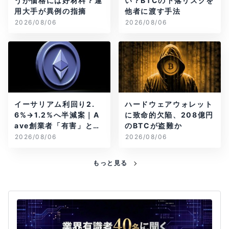
うが価格には好材料？運
い？BTCの下落リスクを
用大手が異例の指摘
他者に渡す手法
2026/08/06
2026/08/06
イーサリアム利回り2.
ハードウェアウォレット
6%→1.2%へ半減案｜A
に致命的欠陥、208億円
ave創業者「有害」と警
のBTCが盗難か
告
2026/08/06
2026/08/06
もっと見る