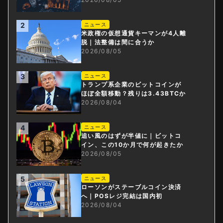
2
ニュース
米政権の仮想通貨キーマンが4人離
脱｜法整備は間に合うか
2026/08/05
3
ニュース
トランプ系企業のビットコインが
ほぼ全額移動？残りは3.43BTCか
2026/08/04
4
ニュース
追い風のはずが半値に｜ビットコ
イン、この10か月で何が起きたか
2026/08/05
5
ニュース
ローソンがステーブルコイン決済
へ｜POSレジ完結は国内初
2026/08/04