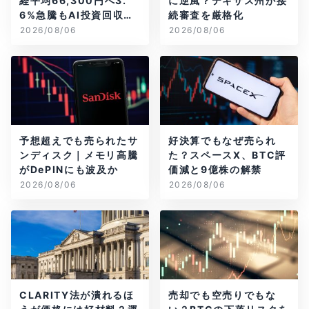
経平均66,300円へ3.
に逆風？テキサス州が接
6%急騰もAI投資回収懸
続審査を厳格化
念が再燃
2026/08/06
2026/08/06
予想超えでも売られたサ
好決算でもなぜ売られ
ンディスク｜メモリ高騰
た？スペースX、BTC評
がDePINにも波及か
価減と9億株の解禁
2026/08/06
2026/08/06
CLARITY法が潰れるほ
売却でも空売りでもな