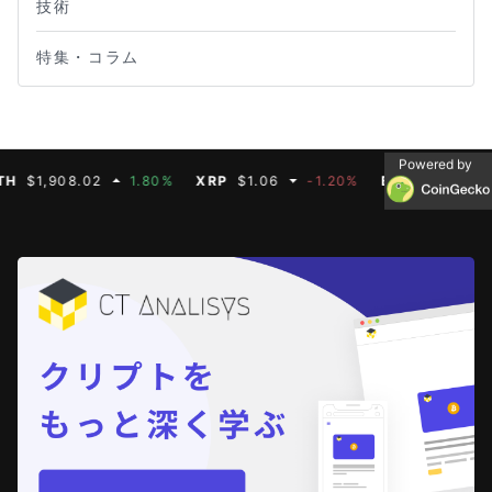
技術
特集・コラム
Powered by
,908.02
1.80%
XRP
$1.06
-1.20%
BNB
$593.11
0.