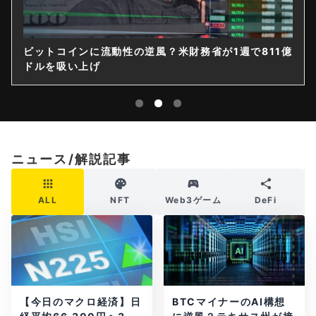
ビットコインに流動性の逆風？米財務省が1週で811億
ドルを吸い上げ
ニュース/解説記事
ALL
NFT
Web3ゲーム
DeFi
【今日のマクロ経済】日
BTCマイナーのAI構想