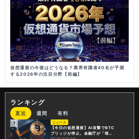
仮想通貨の今後はどうなる？業界有識者40名が予測
する2026年の注目分野【前編】
ランキング
直近
週間
有料
1
ニュース
【今日の仮想通貨】AI攻撃でBTC
ブリッジが停止。金融庁が「暗号
資産・ステーブルコイン課」新設
2026/08/05