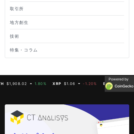
取引所
地方創生
技術
特集・コラム
Powered by
,908.02
1.80%
XRP
$1.06
-1.20%
BNB
$593.11
0.4