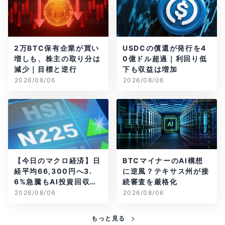
2万BTC保有企業が買い
USDCの償還が発行を4
増しも、株主の取り分は
0億ドル超過｜利回り低
減少｜目標と逆行
下も収益は増加
2026/08/06
2026/08/06
【今日のマクロ経済】日
BTCマイナーのAI構想
経平均66,300円へ3.
に逆風？テキサス州が接
6%急騰もAI投資回収懸
続審査を厳格化
念が再燃
2026/08/06
2026/08/06
もっと見る