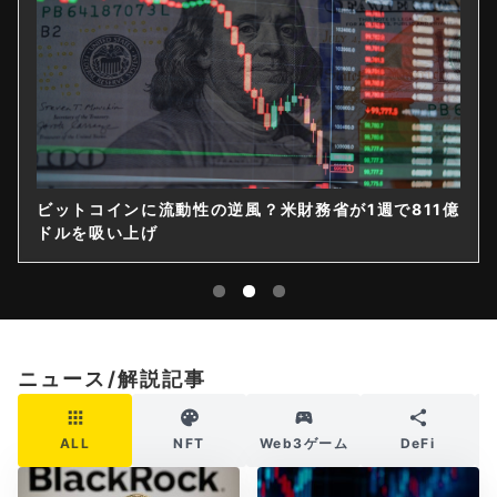
ビットコインに流動性の逆風？米財務省が1週で811億
ドルを吸い上げ
ニュース/解説記事
ALL
NFT
Web3ゲーム
DeFi