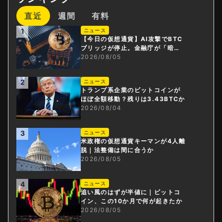
直近
週間
有料
1
ニュース
【今日の仮想通貨】AI攻撃でBTC
ブリッジが停止。金融庁が「暗号
資産・ステーブルコイン課」新設
2026/08/05
2
ニュース
トランプ系企業のビットコインが
ほぼ全額移動？残りは3.43BTCか
2026/08/04
3
ニュース
米政権の仮想通貨キーマンが4人離
脱｜法整備は間に合うか
2026/08/05
4
ニュース
追い風のはずが半値に｜ビットコ
イン、この10か月で何が起きたか
2026/08/05