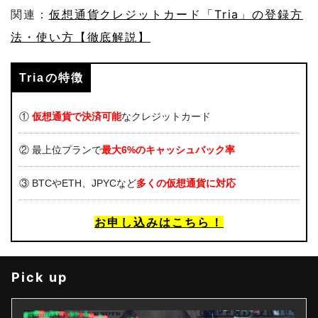
関連：
仮想通貨クレジットカード「Tria」の登録方
法・使い方【徹底解説】
Triaの特徴
①
仮想通貨で決済可能
なクレジットカード
② 最上位プランで
最大6%のキャッシュバック率
③ BTCやETH、JPYCなど
多くの仮想通貨に対応
お申し込みはこちら！
Pick up