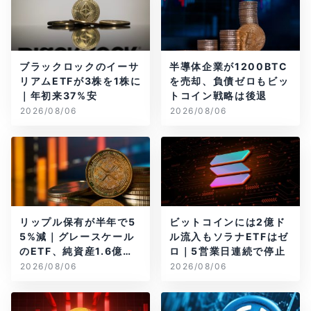
ブラックロックのイーサ
半導体企業が1200BTC
リアムETFが3株を1株に
を売却、負債ゼロもビッ
｜年初来37%安
トコイン戦略は後退
2026/08/06
2026/08/06
リップル保有が半年で5
ビットコインには2億ド
5%減｜グレースケール
ル流入もソラナETFはゼ
のETF、純資産1.6億ド
ロ｜5営業日連続で停止
ル減
2026/08/06
2026/08/06