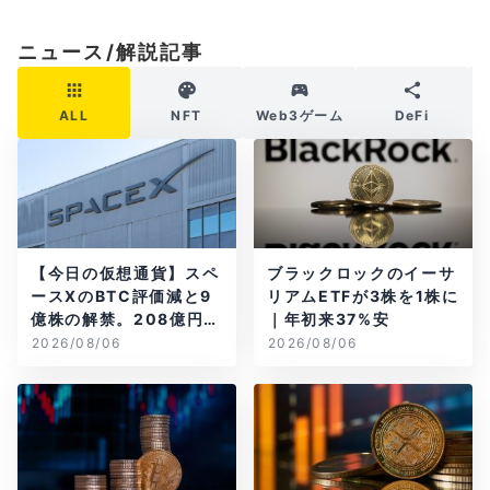
ニュース/解説記事
ALL
NFT
Web3ゲーム
DeFi
【今日の仮想通貨】スペ
ブラックロックのイーサ
ースXのBTC評価減と9
リアムETFが3株を1株に
億株の解禁。208億円相
｜年初来37%安
当のBTCが盗難
2026/08/06
2026/08/06