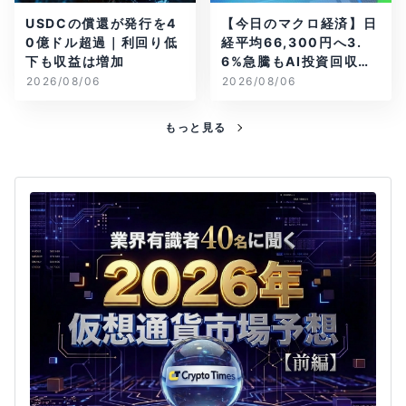
USDCの償還が発行を4
【今日のマクロ経済】日
0億ドル超過｜利回り低
経平均66,300円へ3.
下も収益は増加
6%急騰もAI投資回収懸
念が再燃
2026/08/06
2026/08/06
もっと見る