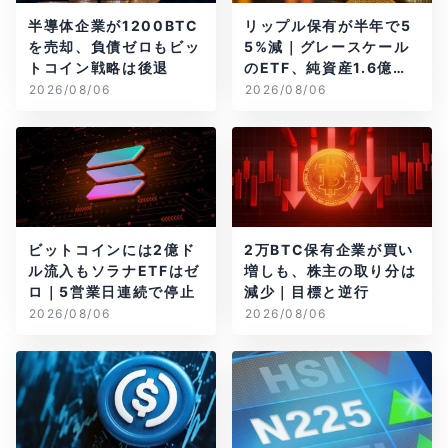
半導体企業が1200BTC
リップル保有が半年で5
を売却、負債ゼロもビッ
5%減｜グレースケール
トコイン戦略は後退
のETF、純資産1.6億ド
ル減
2026/08/06
2026/08/06
ビットコインには2億ド
2万BTC保有企業が買い
ル流入もソラナETFはゼ
増しも、株主の取り分は
ロ｜5営業日連続で停止
減少｜目標と逆行
2026/08/06
2026/08/06