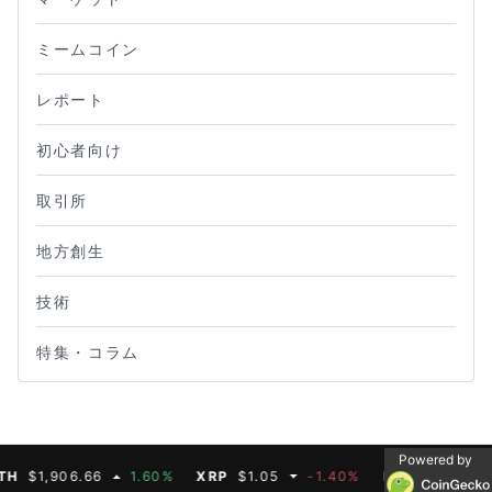
ミームコイン
レポート
初心者向け
取引所
地方創生
技術
特集・コラム
Powered by
1,906.66
1.60%
XRP
$1.05
-1.40%
BNB
$592.50
-