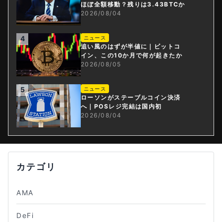
ほぼ全額移動？残りは3.43BTCか
2026/08/04
4
ニュース
追い風のはずが半値に｜ビットコ
イン、この10か月で何が起きたか
2026/08/05
5
ニュース
ローソンがステーブルコイン決済
へ｜POSレジ完結は国内初
2026/08/04
カテゴリ
AMA
DeFi