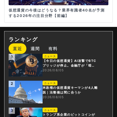
仮想通貨の今後はどうなる？業界有識者40名が予測
する2026年の注目分野【前編】
ランキング
直近
週間
有料
1
ニュース
【今日の仮想通貨】AI攻撃でBTC
ブリッジが停止。金融庁が「暗号
資産・ステーブルコイン課」新設
2026/08/05
2
ニュース
米政権の仮想通貨キーマンが4人離
脱｜法整備は間に合うか
2026/08/05
3
ニュース
トランプ系企業のビットコインが