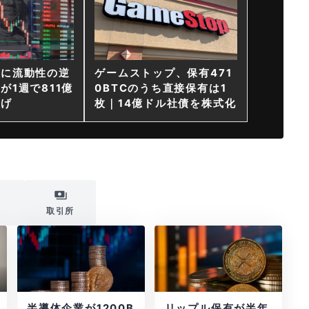
ンに流動性の逆
ゲームストップ、保有471
が1週で811億
0BTCのうち直接保有は1
上げ
枚｜14億ドル社債を株式化
i
取引所
半導体企業が1200B
リップル保有が半年