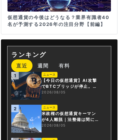
仮想通貨の今後はどうなる？業界有識者40
名が予測する2026年の注目分野【前編】
ランキング
直近
週間
有料
ニュース
1
【今日の仮想通貨】AI攻撃
でBTCブリッジが停止。金
融庁が「暗号資産・ステー
2026/08/05
ブルコイン課」新設
ニュース
2
米政権の仮想通貨キーマン
が4人離脱｜法整備は間に合
うか
2026/08/05