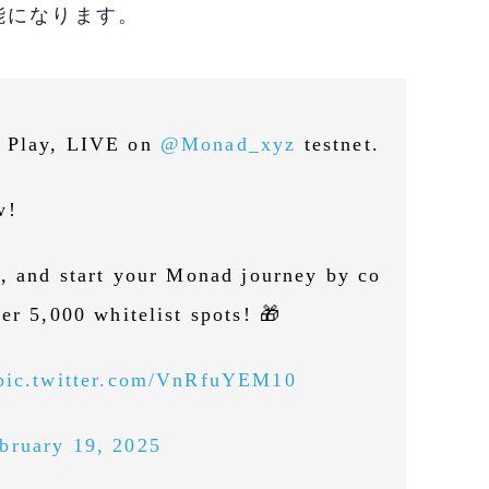
能になります。
o Play, LIVE on
@Monad_xyz
testnet.
w!
s, and start your Monad journey by co
er 5,000 whitelist spots! 🎁
pic.twitter.com/VnRfuYEM10
bruary 19, 2025