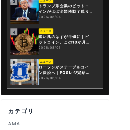
ニュース
3
トランプ系企業のビットコ
インがほぼ全額移動？残り
は3.43BTCか
2026/08/04
ニュース
4
追い風のはずが半値に｜ビ
ットコイン、この10か月で
何が起きたか
2026/08/05
ニュース
5
ローソンがステーブルコイ
ン決済へ｜POSレジ完結は
国内初
2026/08/04
カテゴリ
AMA