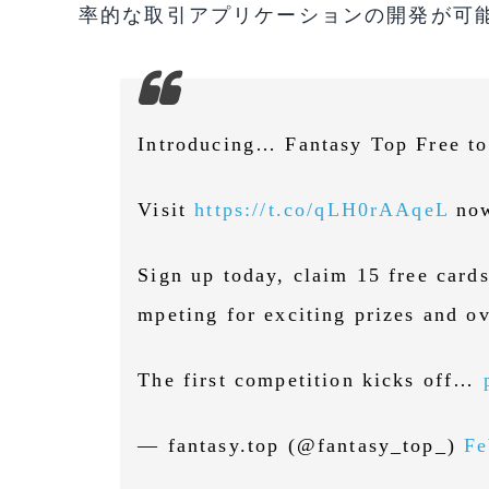
率的な取引アプリケーションの開発が可
Introducing… Fantasy Top Free t
Visit
https://t.co/qLH0rAAqeL
no
Sign up today, claim 15 free card
mpeting for exciting prizes and ov
The first competition kicks off…
— fantasy.top (@fantasy_top_)
Fe