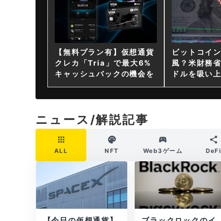
【無料プラン有】仮想通貨
ビットコイ
クレカ「Tria」で最大6%
風？米財務省
キャッシュバックの機会を
ドルを吸い
ニュース/解説記事
ALL
NFT
Web3ゲーム
DeF
【今日の仮想通貨】
ブラックロックのイ