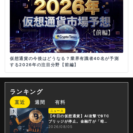
仮想通貨の今後はどうなる？業界有識者40名が予測
する2026年の注目分野【前編】
ランキング
直近
週間
有料
1
ニュース
【今日の仮想通貨】AI攻撃でBTC
ブリッジが停止。金融庁が「暗号
資産・ステーブルコイン課」新設
2026/08/05