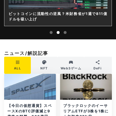
米財務省が1週で811億
ゲームストップ、保有4710BT
｜14億ドル社債を株式化
ニュース/解説記事
ALL
NFT
Web3ゲーム
DeFi
【今日の仮想通貨】スペ
ブラックロックのイーサ
ースXのBTC評価減と9
リアムETFが3株を1株に