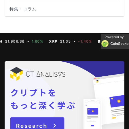
特集・コラム
Powered by
906.66
1.60%
XRP
$1.05
-1.40%
BNB
$592.50
-0.