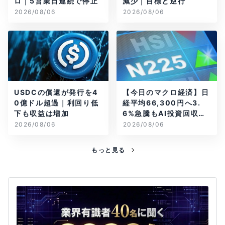
ロ｜5営業日連続で停止
減少｜目標と逆行
2026/08/06
2026/08/06
USDCの償還が発行を4
【今日のマクロ経済】日
0億ドル超過｜利回り低
経平均66,300円へ3.
下も収益は増加
6%急騰もAI投資回収懸
念が再燃
2026/08/06
2026/08/06
もっと見る