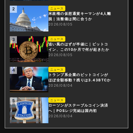
2
ニュース
米政権の仮想通貨キーマンが4人離
脱｜法整備は間に合うか
2026/08/05
3
ニュース
追い風のはずが半値に｜ビットコ
イン、この10か月で何が起きたか
2026/08/05
4
ニュース
トランプ系企業のビットコインが
ほぼ全額移動？残りは3.43BTCか
2026/08/04
5
ニュース
ローソンがステーブルコイン決済
へ｜POSレジ完結は国内初
2026/08/04