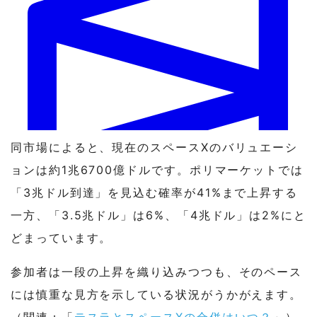
Will SpaceX’s valuation hit (HIGH) $3.0T by June 30?
同市場によると、現在のスペースXのバリュエーシ
Yes 41% · No 59%
ョンは約1兆6700億ドルです。ポリマーケットでは
「3兆ドル到達」を見込む確率が41%まで上昇する
View full market & trade on Polymarket
一方、「3.5兆ドル」は6%、「4兆ドル」は2%にと
どまっています。
参加者は一段の上昇を織り込みつつも、そのペース
には慎重な見方を示している状況がうかがえます。