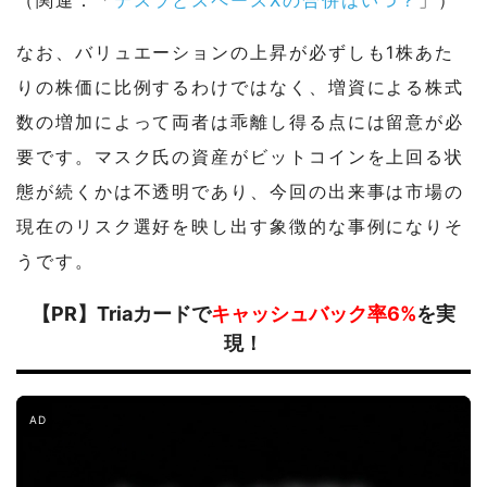
（関連：「
テスラとスペースXの合併はいつ？
」）
なお、バリュエーションの上昇が必ずしも1株あた
りの株価に比例するわけではなく、増資による株式
数の増加によって両者は乖離し得る点には留意が必
要です。マスク氏の資産がビットコインを上回る状
態が続くかは不透明であり、今回の出来事は市場の
現在のリスク選好を映し出す象徴的な事例になりそ
うです。
【PR】Triaカードで
キャッシュバック率6%
を実
現！
AD