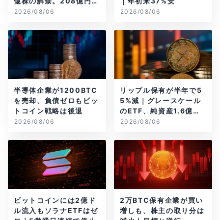
億株の解禁。208億円相
｜年初来37%安
当のBTCが盗難
2026/08/06
2026/08/06
半導体企業が1200BTC
リップル保有が半年で5
を売却、負債ゼロもビッ
5%減｜グレースケール
トコイン戦略は後退
のETF、純資産1.6億ド
ル減
2026/08/06
2026/08/06
ビットコインには2億ド
2万BTC保有企業が買い
ル流入もソラナETFはゼ
増しも、株主の取り分は