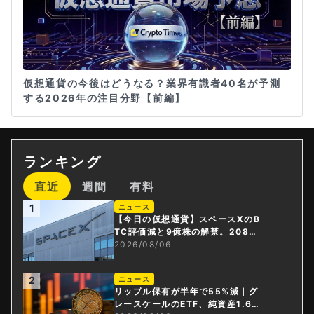
仮想通貨の今後はどうなる？業界有識者40名が予測
する2026年の注目分野【前編】
ランキング
直近
週間
有料
1
ニュース
【今日の仮想通貨】スペースXのB
TC評価減と9億株の解禁。208億
円相当のBTCが盗難
2026/08/06
2
ニュース
リップル保有が半年で55%減｜グ
レースケールのETF、純資産1.6億