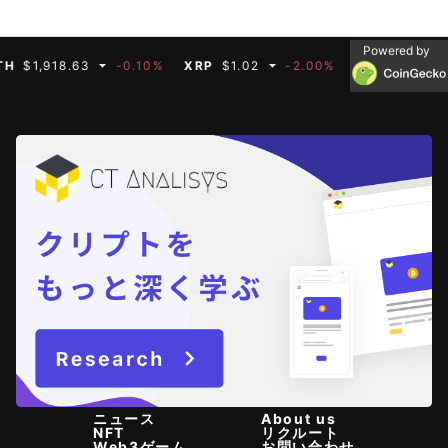
Powered by
,918.63
-0.10%
XRP
$1.02
-2.00%
BNB
$592.66
-
ニュース
About us
NFT
リクルート
Web3ゲーム
お問い合わせ