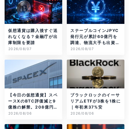
仮想通貨は購入後すぐ送
ステーブルコインJPYC
れなくなる？金融庁が出
発行元が累計60億円を
庫制限を要請
調達、物流大手も出資参
画
2026/08/07
2026/08/07
【今日の仮想通貨】スペ
ブラックロックのイーサ
ースXのBTC評価減と9
リアムETFが3株を1株に
億株の解禁。208億円相
｜年初来37%安
当のBTCが盗難
2026/08/06
2026/08/06