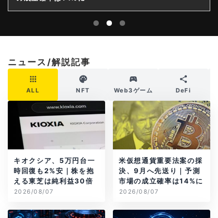
ニュース/解説記事
ALL
NFT
Web3ゲーム
DeFi
キオクシア、5万円台一
米仮想通貨重要法案の採
時回復も2%安｜株を抱
決、9月へ先送り｜予測
える東芝は純利益30倍
市場の成立確率は14%に
2026/08/07
2026/08/07