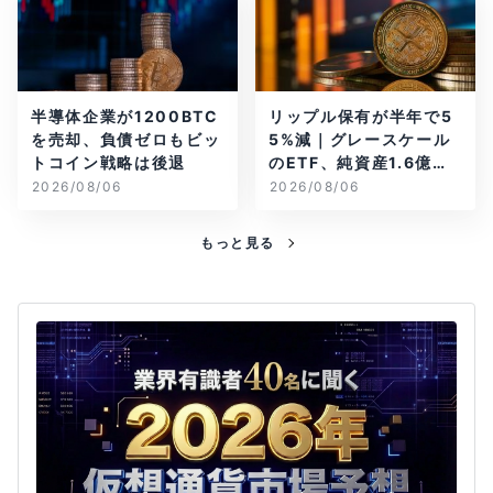
半導体企業が1200BTC
リップル保有が半年で5
を売却、負債ゼロもビッ
5%減｜グレースケール
トコイン戦略は後退
のETF、純資産1.6億ド
ル減
2026/08/06
2026/08/06
もっと見る