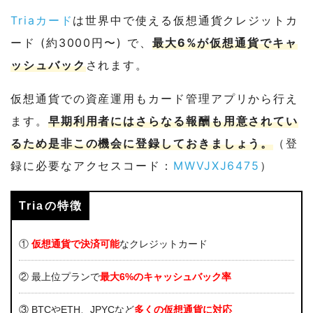
Triaカード
は世界中で使える仮想通貨クレジットカ
ード (約3000円〜) で、
最大6%が仮想通貨でキャ
ッシュバック
されます。
仮想通貨での資産運用もカード管理アプリから行え
ます。
早期利用者にはさらなる報酬も用意されてい
るため是非この機会に登録しておきましょう。
（登
録に必要なアクセスコード：
MWVJXJ6475
）
Triaの特徴
①
仮想通貨で決済可能
なクレジットカード
② 最上位プランで
最大6%のキャッシュバック率
③ BTCやETH、JPYCなど
多くの仮想通貨に対応