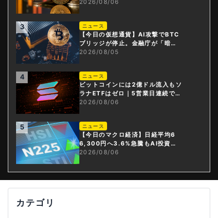
ドル減
2026/08/06
3
ニュース
【今日の仮想通貨】AI攻撃でBTC
ブリッジが停止。金融庁が「暗号
資産・ステーブルコイン課」新設
2026/08/05
4
ニュース
ビットコインには2億ドル流入もソ
ラナETFはゼロ｜5営業日連続で停
止
2026/08/06
5
ニュース
【今日のマクロ経済】日経平均6
6,300円へ3.6%急騰もAI投資回
収懸念が再燃
2026/08/06
カテゴリ