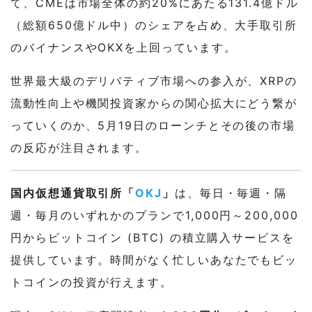
て、CMEは市場全体の約20%にあたる131.4億ドル
（総額650億ドル中）のシェアを占め、大手取引所
のバイナンスやOKXを上回っています。
世界最大級のデリバティブ市場への参入が、XRPの
流動性向上や機関投資家からの関心拡大にどう繋が
っていくのか、5月19日のローンチとその後の市場
の反応が注目されます。
国内仮想通貨取引所「
OKJ
」
は、毎日・毎週・隔
週・毎月のいずれかのプランで1,000円～200,000
円からビットコイン (BTC) の積立購入サービスを
提供しています。時間がなく忙しいあなたでもビッ
トコインの投資が行えます。