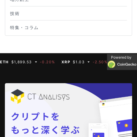
技術
特集・コラム
Powered by
H
$1,899.53
-0.20%
XRP
$1.03
-2.50%
BNB
$591.35