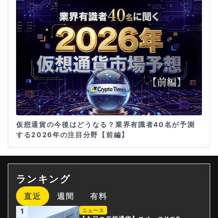
仮想通貨の今後はどうなる？業界有識者40名が予測
する2026年の注目分野【前編】
ランキング
直近
週間
有料
1
ニュース