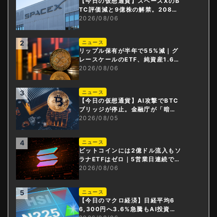
【今日の仮想通貨】スペースXのB
TC評価減と9億株の解禁。208億
円相当のBTCが盗難
2026/08/06
2
ニュース
リップル保有が半年で55%減｜グ
レースケールのETF、純資産1.6億
ドル減
2026/08/06
3
ニュース
【今日の仮想通貨】AI攻撃でBTC
ブリッジが停止。金融庁が「暗号
資産・ステーブルコイン課」新設
2026/08/05
4
ニュース
ビットコインには2億ドル流入もソ
ラナETFはゼロ｜5営業日連続で停
止
2026/08/06
5
ニュース
【今日のマクロ経済】日経平均6
6,300円へ3.6%急騰もAI投資回