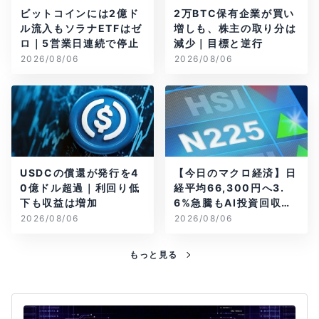
ビットコインには2億ド
2万BTC保有企業が買い
ル流入もソラナETFはゼ
増しも、株主の取り分は
ロ｜5営業日連続で停止
減少｜目標と逆行
2026/08/06
2026/08/06
USDCの償還が発行を4
【今日のマクロ経済】日
0億ドル超過｜利回り低
経平均66,300円へ3.
下も収益は増加
6%急騰もAI投資回収懸
念が再燃
2026/08/06
2026/08/06
もっと見る