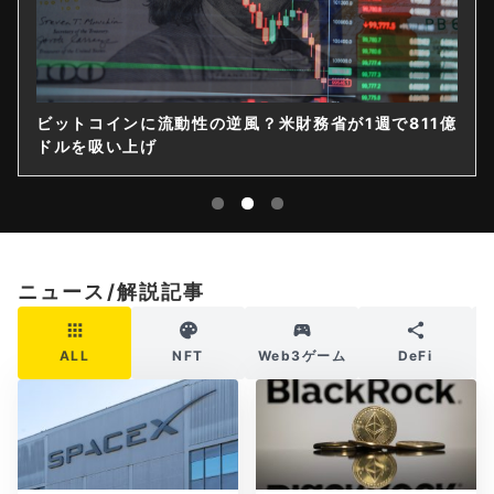
ビットコインに流動性の逆風？米財務省が1週で811億
ドルを吸い上げ
ニュース/解説記事
ALL
NFT
Web3ゲーム
DeFi