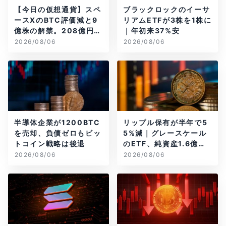
【今日の仮想通貨】スペ
ブラックロックのイーサ
ースXのBTC評価減と9
リアムETFが3株を1株に
億株の解禁。208億円相
｜年初来37%安
当のBTCが盗難
2026/08/06
2026/08/06
半導体企業が1200BTC
リップル保有が半年で5
を売却、負債ゼロもビッ
5%減｜グレースケール
トコイン戦略は後退
のETF、純資産1.6億ド
ル減
2026/08/06
2026/08/06