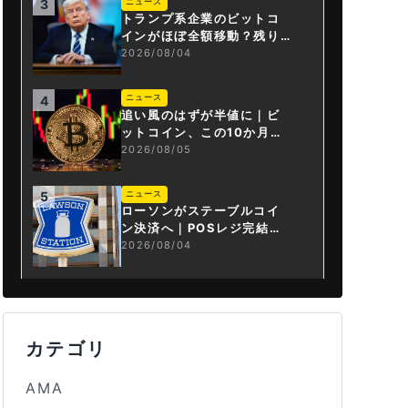
ニュース
3
トランプ系企業のビットコ
インがほぼ全額移動？残り
は3.43BTCか
2026/08/04
ニュース
4
追い風のはずが半値に｜ビ
ットコイン、この10か月で
何が起きたか
2026/08/05
ニュース
5
ローソンがステーブルコイ
ン決済へ｜POSレジ完結は
国内初
2026/08/04
カテゴリ
AMA