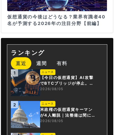
仮想通貨の今後はどうなる？業界有識者40
名が予測する2026年の注目分野【前編】
ランキング
直近
週間
有料
ニュース
1
【今日の仮想通貨】AI攻撃
でBTCブリッジが停止。金
融庁が「暗号資産・ステー
2026/08/05
ブルコイン課」新設
ニュース
2
米政権の仮想通貨キーマン
が4人離脱｜法整備は間に合
うか
2026/08/05