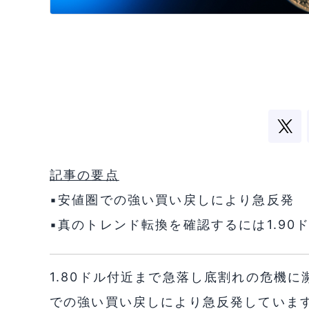
記事の要点
▪️安値圏での強い買い戻しにより急反発
▪️真のトレンド転換を確認するには1.9
1.80ドル付近まで急落し底割れの危機に
での強い買い戻しにより急反発していま