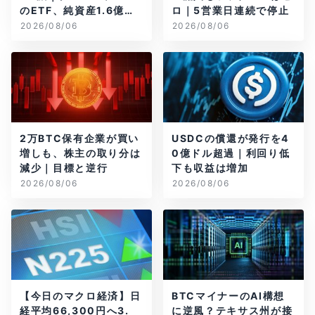
のETF、純資産1.6億ド
ロ｜5営業日連続で停止
ル減
2026/08/06
2026/08/06
2万BTC保有企業が買い
USDCの償還が発行を4
増しも、株主の取り分は
0億ドル超過｜利回り低
減少｜目標と逆行
下も収益は増加
2026/08/06
2026/08/06
【今日のマクロ経済】日
BTCマイナーのAI構想
経平均66,300円へ3.
に逆風？テキサス州が接