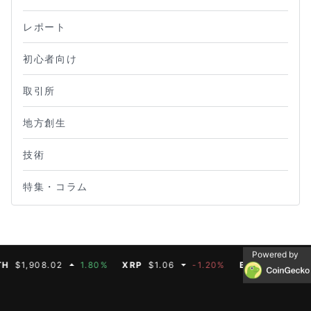
レポート
初心者向け
取引所
地方創生
技術
特集・コラム
Powered by
1,908.02
1.80%
XRP
$1.06
-1.20%
BNB
$593.11
0.