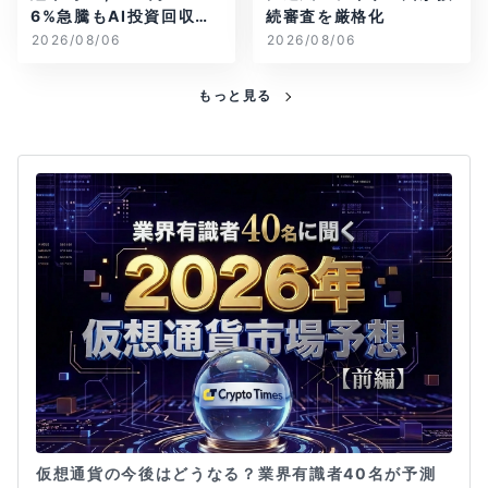
6%急騰もAI投資回収懸
続審査を厳格化
念が再燃
2026/08/06
2026/08/06
もっと見る
仮想通貨の今後はどうなる？業界有識者40名が予測