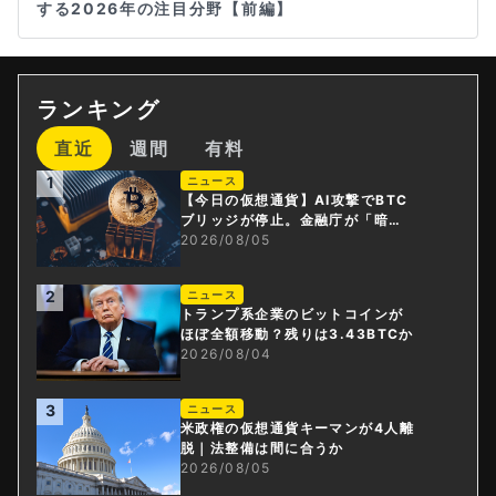
する2026年の注目分野【前編】
ランキング
直近
週間
有料
1
ニュース
【今日の仮想通貨】AI攻撃でBTC
ブリッジが停止。金融庁が「暗号
資産・ステーブルコイン課」新設
2026/08/05
2
ニュース
トランプ系企業のビットコインが
ほぼ全額移動？残りは3.43BTCか
2026/08/04
3
ニュース
米政権の仮想通貨キーマンが4人離
脱｜法整備は間に合うか
2026/08/05