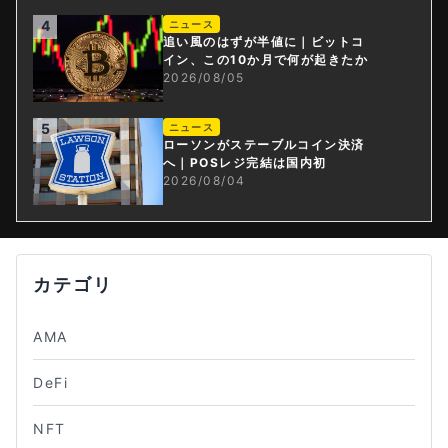
4
ニュース
追い風のはずが半値に｜ビットコ
イン、この10か月で何が起きたか
2026/08/05
5
ニュース
ローソンがステーブルコイン決済
へ｜POSレジ完結は国内初
2026/08/04
カテゴリ
AMA
DeFi
NFT