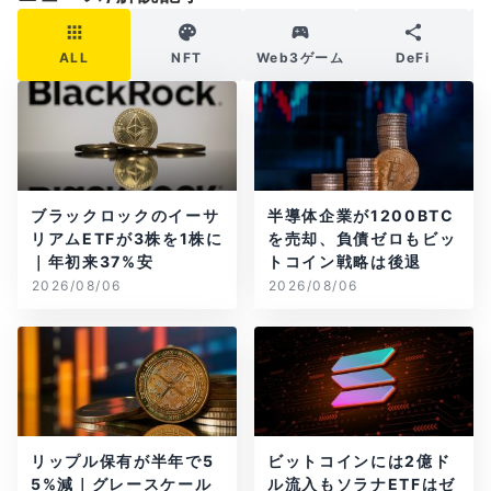
ALL
NFT
Web3ゲーム
DeFi
ブラックロックのイーサ
半導体企業が1200BTC
リアムETFが3株を1株に
を売却、負債ゼロもビッ
｜年初来37%安
トコイン戦略は後退
2026/08/06
2026/08/06
リップル保有が半年で5
ビットコインには2億ド
5%減｜グレースケール
ル流入もソラナETFはゼ