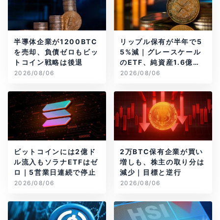
半導体企業が1200BTC
リップル保有が半年で5
を売却、負債ゼロもビッ
5%減｜グレースケール
トコイン戦略は後退
のETF、純資産1.6億ド
ル減
2026/08/06
2026/08/06
ビットコインには2億ド
2万BTC保有企業が買い
ル流入もソラナETFはゼ
増しも、株主の取り分は
ロ｜5営業日連続で停止
減少｜目標と逆行
2026/08/06
2026/08/06