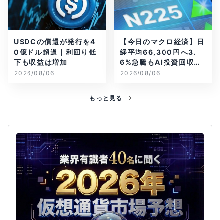
USDCの償還が発行を4
【今日のマクロ経済】日
0億ドル超過｜利回り低
経平均66,300円へ3.
下も収益は増加
6%急騰もAI投資回収懸
念が再燃
2026/08/06
2026/08/06
もっと見る