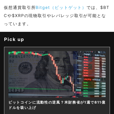
仮想通貨取引所
Bitget（ビットゲット）
では、$BT
Cや$XRPの現物取引やレバレッジ取引が可能とな
っています。
Pick up
ビットコインに流動性の逆風？米財務省が1週で811億
ドルを吸い上げ