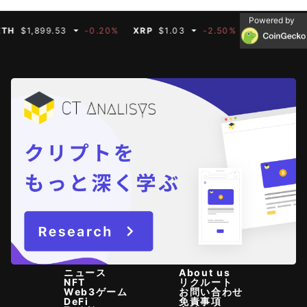
Powered by
$1,899.53
-0.20%
XRP
$1.03
-2.50%
BNB
$591.35
ニュース
About us
NFT
リクルート
Web3ゲーム
お問い合わせ
DeFi
免責事項