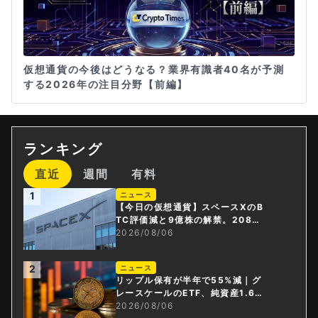
仮想通貨の今後はどうなる？業界有識者40名が予測
する2026年の注目分野【前編】
ランキング
直近
週間
有料
1
ニュース
【今日の仮想通貨】スペースXのB
TC評価減と9億株の解禁。208億
円相当のBTCが盗難
2026/08/06
2
ニュース
リップル保有が半年で55%減｜グ
レースケールのETF、純資産1.6億
ドル減
2026/08/06