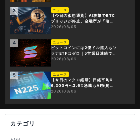
3
ニュース
【今日の仮想通貨】AI攻撃でBTC
ブリッジが停止。金融庁が「暗号
資産・ステーブルコイン課」新設
2026/08/05
4
ニュース
ビットコインには2億ドル流入もソ
ラナETFはゼロ｜5営業日連続で停
止
2026/08/06
5
ニュース
【今日のマクロ経済】日経平均6
6,300円へ3.6%急騰もAI投資回
収懸念が再燃
2026/08/06
カテゴリ
AMA