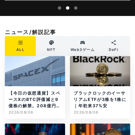
ニュース/解説記事
ALL
NFT
Web3ゲーム
DeFi
【今日の仮想通貨】スペ
ブラックロックのイーサ
ースXのBTC評価減と9
リアムETFが3株を1株に
億株の解禁。208億円相
｜年初来37%安
当のBTCが盗難
2026/08/06
2026/08/06