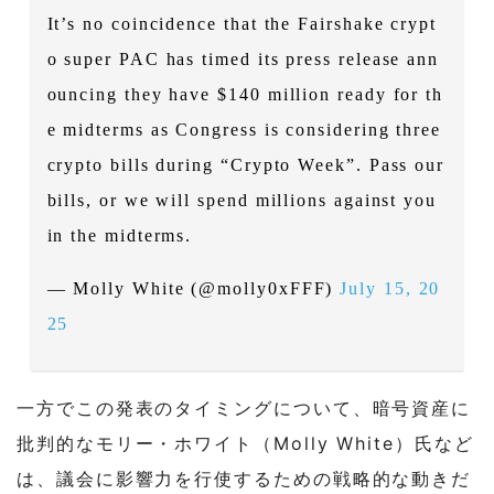
It’s no coincidence that the Fairshake crypt
o super PAC has timed its press release ann
ouncing they have $140 million ready for th
e midterms as Congress is considering three
crypto bills during “Crypto Week”. Pass our
bills, or we will spend millions against you
in the midterms.
— Molly White (@molly0xFFF)
July 15, 20
25
一方でこの発表のタイミングについて、暗号資産に
批判的なモリー・ホワイト（Molly White）氏など
は、議会に影響力を行使するための戦略的な動きだ