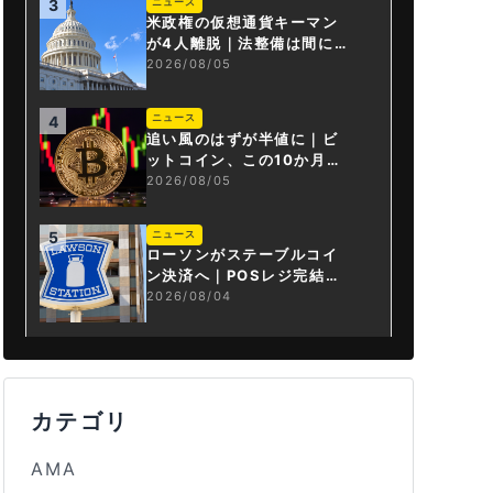
ニュース
3
米政権の仮想通貨キーマン
が4人離脱｜法整備は間に合
うか
2026/08/05
ニュース
4
追い風のはずが半値に｜ビ
ットコイン、この10か月で
何が起きたか
2026/08/05
ニュース
5
ローソンがステーブルコイ
ン決済へ｜POSレジ完結は
国内初
2026/08/04
カテゴリ
AMA