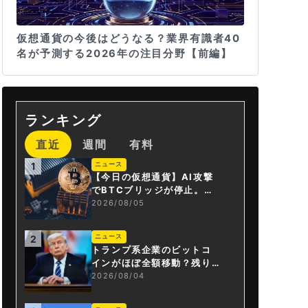
仮想通貨の今後はどうなる？業界有識者40
名が予測する2026年の注目分野【前編】
ランキング
直近
週間
有料
ニュース
1
【今日の仮想通貨】AI攻撃
でBTCブリッジが停止。金
融庁が「暗号資産・ステー
2026/08/05
ブルコイン課」新設
ニュース
2
トランプ系企業のビットコ
インがほぼ全額移動？残り
は3.43BTCか
2026/08/04