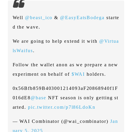
Well
@beast_ico
&
@EasyEatsBodega
starte
d the wave.
We are going to help extend it with
@Virtua
lsWaifus
.
Follow the wallet anon as we prepare a new
experiment on behalf of
$WAI
holders.
0x56Bfb859B403001214093aF20868940f1F
016dE8
@base
NFT season is only getting st
arted.
pic.twitter.com/p7l86LdoKn
— WAI Combinator (@wai_combinator)
Jan
uary 5, 2025