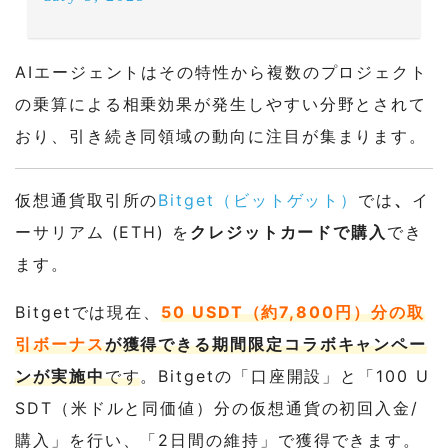
AIエージェントはその特性から複数のプロジェクト
の乗算による相乗効果が発生しやすい分野とされて
おり、引き続き同領域の動向に注目が集まります。
仮想通貨取引所の
Bitget（ビットゲット）
では
、
イ
ーサリアム (ETH) を
クレジットカードで購入
でき
ます。
Bitgetでは現在、
50 USDT（約7,800円）分の取
引ボーナス
が獲得できる期間限定コラボキャンペー
ンが実施中
です
。Bitgetの「口座開設」と「100 U
SDT（米ドルと同価値）分の仮想通貨の初回入金/
購入」を行い、「2日間の維持」で獲得できます。