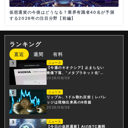
仮想通貨の今後はどうなる？業界有識者40名が予測
する2026年の注目分野【前編】
ランキング
直近
週間
有料
1
ニュース
【今週のキオクシア】止まらない
株価下落、”メタプラネット化”の
指摘は本当？
2026/08/09
2
ニュース
リップル、1ドル割れ目前｜レバレ
ッジは現物出来高の6倍超
2026/08/08
3
ニュース
【今日の仮想通貨】AIのBTC脆弱