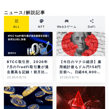
ニュース/解説記事
ALL
NFT
Web3ゲーム
DeFi
BTCC取引所、2026年
【今日のマクロ経済】雇
7月のTradFi取引量が過
用統計後もドル円158円
去最高を記録！前月比3
目前へ。日経66,800円
倍に急増
台に急伸
2026/08/10
2026/08/10