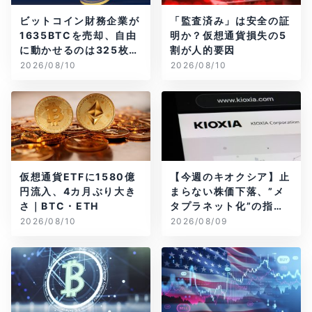
ビットコイン財務企業が
「監査済み」は安全の証
1635BTCを売却、自由
明か？仮想通貨損失の5
に動かせるのは325枚だ
割が人的要因
け
2026/08/10
2026/08/10
仮想通貨ETFに1580億
【今週のキオクシア】止
円流入、4カ月ぶり大き
まらない株価下落、”メ
さ｜BTC・ETH
タプラネット化”の指摘
は本当？
2026/08/10
2026/08/09