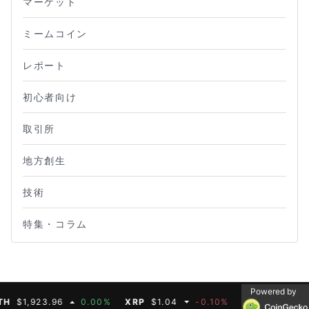
マーケット
ミームコイン
レポート
初心者向け
取引所
地方創生
技術
特集・コラム
Powered by
1,923.96
0.00%
XRP
$1.04
-0.10%
BNB
$608.19
0