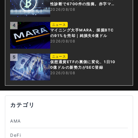
性診断で6700件の指摘。赤字マイ
ニング企業はAIに賭ける
2026/08/08
4
ニュース
マイニング大手MARA、採掘BTC
の91%を売却｜純損失6億ドル
2026/08/08
5
ニュース
仮想通貨ETFの裏側に変化、1日10
0億ドルの新勢力がSEC登録
2026/08/08
カテゴリ
AMA
DeFi