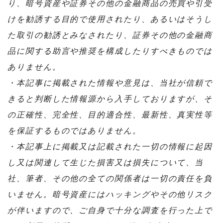
り、暗号資産や証券その他の金融商品の売買や引受
けを勧誘する目的で使用されたり、あるいはそうし
た取引の勧誘とみなされたり、証券その他の金融商
品に関する助言や推奨を構成したりすべきものでは
ありません。
・本記事に掲載された情報や意見は、当社が信頼で
きると判断した情報源から入手しておりますが、そ
の正確性、完全性、目的適合性、最新性、真実性等
を保証するものではありません。
・本記事上に掲載又は記載された一切の情報に起因
し又は関連して生じた損害又は損失について、当
社、筆者、その他の全ての関係者は一切の責任を負
いません。暗号資産にはハッキングやその他リスク
が伴いますので、ご自身で十分な調査を行った上で