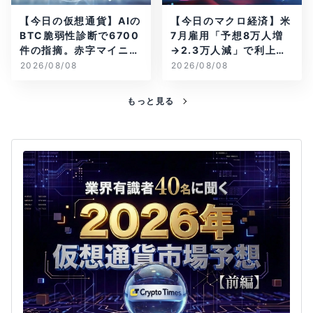
【今日の仮想通貨】AIの
【今日のマクロ経済】米
BTC脆弱性診断で6700
7月雇用「予想8万人増
件の指摘。赤字マイニン
→2.3万人減」で利上げ
グ企業はAIに賭ける
観測後退
2026/08/08
2026/08/08
もっと見る