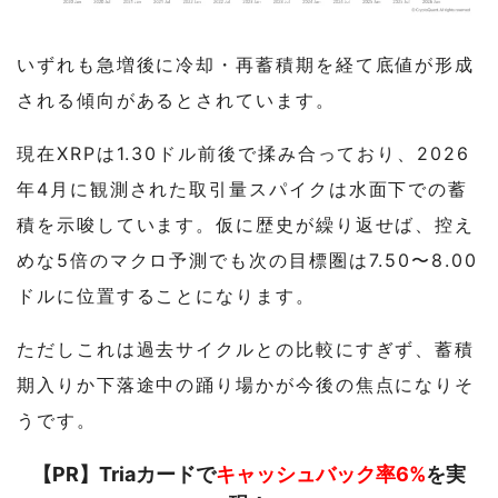
いずれも急増後に冷却・再蓄積期を経て底値が形成
される傾向があるとされています。
現在XRPは1.30ドル前後で揉み合っており、2026
年4月に観測された取引量スパイクは水面下での蓄
積を示唆しています。仮に歴史が繰り返せば、控え
めな5倍のマクロ予測でも次の目標圏は7.50〜8.00
ドルに位置することになります。
ただしこれは過去サイクルとの比較にすぎず、蓄積
期入りか下落途中の踊り場かが今後の焦点になりそ
うです。
【PR】Triaカードで
キャッシュバック率6%
を実