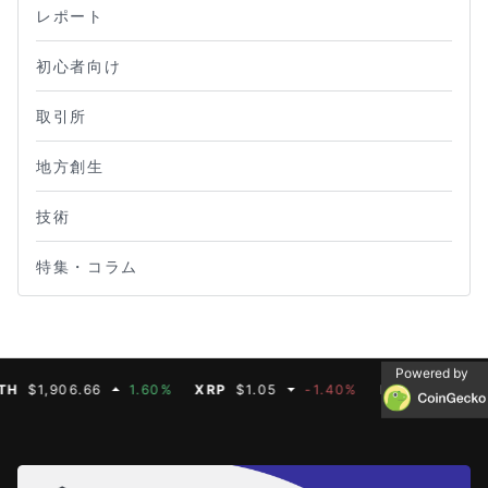
レポート
初心者向け
取引所
地方創生
技術
特集・コラム
Powered by
,906.66
1.60%
XRP
$1.05
-1.40%
BNB
$592.50
-0