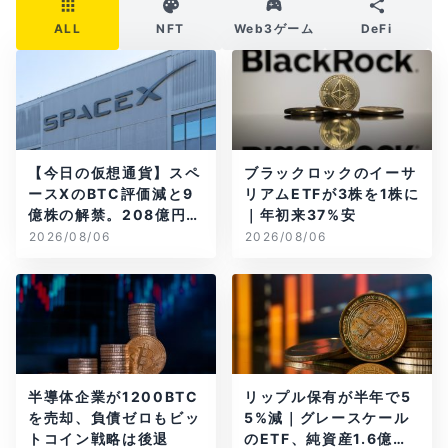
ALL
NFT
Web3ゲーム
DeFi
【今日の仮想通貨】スペ
ブラックロックのイーサ
ースXのBTC評価減と9
リアムETFが3株を1株に
億株の解禁。208億円相
｜年初来37%安
当のBTCが盗難
2026/08/06
2026/08/06
半導体企業が1200BTC
リップル保有が半年で5
を売却、負債ゼロもビッ
5%減｜グレースケール
トコイン戦略は後退
のETF、純資産1.6億ド