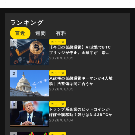
ランキング
直近
週間
有料
1
ニュース
【今日の仮想通貨】AI攻撃でBTC
ブリッジが停止。金融庁が「暗号
資産・ステーブルコイン課」新設
2026/08/05
2
ニュース
米政権の仮想通貨キーマンが4人離
脱｜法整備は間に合うか
2026/08/05
3
ニュース
トランプ系企業のビットコインが
ほぼ全額移動？残りは3.43BTCか
2026/08/04
ニュース