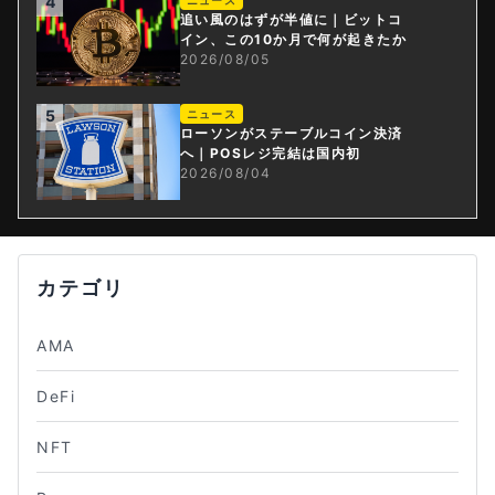
4
追い風のはずが半値に｜ビットコ
イン、この10か月で何が起きたか
2026/08/05
5
ニュース
ローソンがステーブルコイン決済
へ｜POSレジ完結は国内初
2026/08/04
カテゴリ
AMA
DeFi
NFT