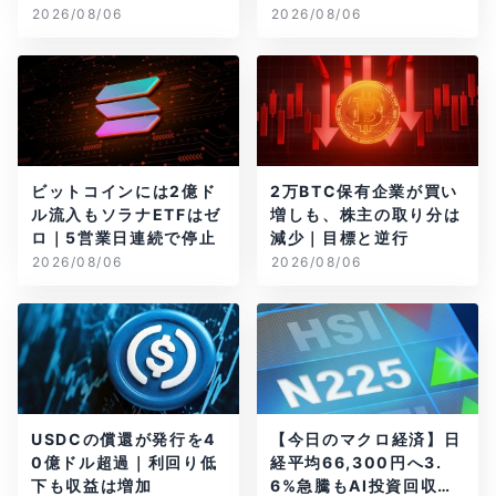
ル減
2026/08/06
2026/08/06
ビットコインには2億ド
2万BTC保有企業が買い
ル流入もソラナETFはゼ
増しも、株主の取り分は
ロ｜5営業日連続で停止
減少｜目標と逆行
2026/08/06
2026/08/06
USDCの償還が発行を4
【今日のマクロ経済】日
0億ドル超過｜利回り低
経平均66,300円へ3.
下も収益は増加
6%急騰もAI投資回収懸