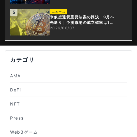
5
ニュース
米仮想通貨重要法案の採決、9月へ
先送り｜予測市場の成立確率は1
4%に
2026/08/07
カテゴリ
AMA
DeFi
NFT
Press
Web3ゲーム