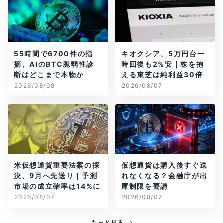
55時間で6700件の指
キオクシア、5万円台一
摘、AIのBTC脆弱性診
時回復も2%安｜株を抱
断はどこまで本物か
える東芝は純利益30倍
2026/08/08
2026/08/07
米仮想通貨重要法案の採
仮想通貨は購入後すぐ送
決、9月へ先送り｜予測
れなくなる？金融庁が出
市場の成立確率は14%に
庫制限を要請
2026/08/07
2026/08/07
もっと見る