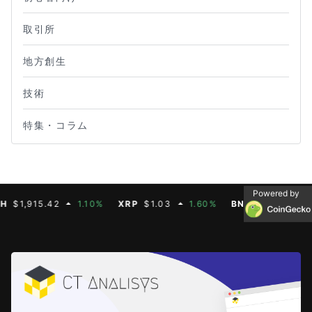
取引所
地方創生
技術
特集・コラム
Powered by
,915.42
1.10%
XRP
$1.03
1.60%
BNB
$592.88
0.3