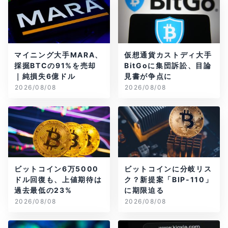
マイニング大手MARA、
仮想通貨カストディ大手
採掘BTCの91%を売却
BitGoに集団訴訟、目論
｜純損失6億ドル
見書が争点に
2026/08/08
2026/08/08
ビットコイン6万5000
ビットコインに分岐リス
ドル回復も、上値期待は
ク？新提案「BIP-110」
過去最低の23%
に期限迫る
2026/08/08
2026/08/08