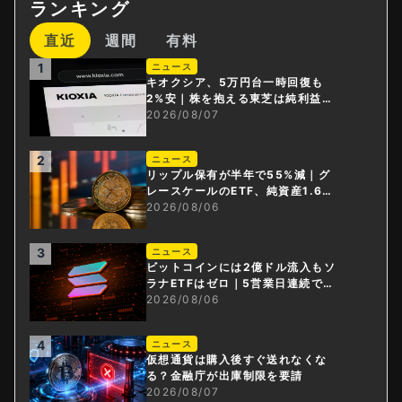
ランキング
直近
週間
有料
1
ニュース
キオクシア、5万円台一時回復も
2%安｜株を抱える東芝は純利益3
0倍
2026/08/07
2
ニュース
リップル保有が半年で55%減｜グ
レースケールのETF、純資産1.6億
ドル減
2026/08/06
3
ニュース
ビットコインには2億ドル流入もソ
ラナETFはゼロ｜5営業日連続で停
止
2026/08/06
4
ニュース
仮想通貨は購入後すぐ送れなくな
る？金融庁が出庫制限を要請
2026/08/07