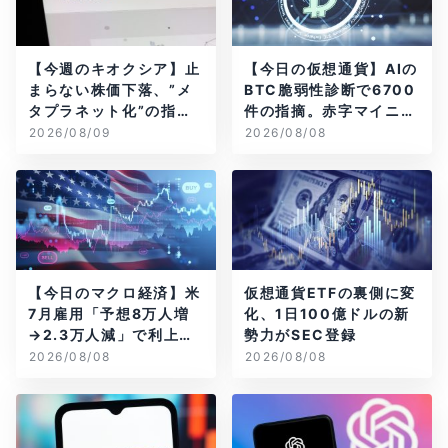
【今週のキオクシア】止
【今日の仮想通貨】AIの
まらない株価下落、”メ
BTC脆弱性診断で6700
タプラネット化”の指摘
件の指摘。赤字マイニン
は本当？
グ企業はAIに賭ける
2026/08/09
2026/08/08
【今日のマクロ経済】米
仮想通貨ETFの裏側に変
7月雇用「予想8万人増
化、1日100億ドルの新
→2.3万人減」で利上げ
勢力がSEC登録
観測後退
2026/08/08
2026/08/08