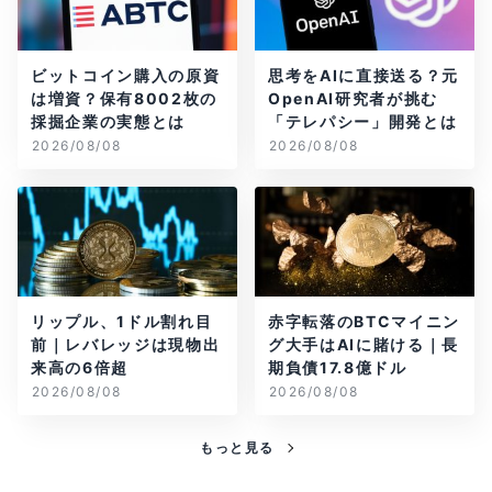
ビットコイン購入の原資
思考をAIに直接送る？元
は増資？保有8002枚の
OpenAI研究者が挑む
採掘企業の実態とは
「テレパシー」開発とは
2026/08/08
2026/08/08
リップル、1ドル割れ目
赤字転落のBTCマイニン
前｜レバレッジは現物出
グ大手はAIに賭ける｜長
来高の6倍超
期負債17.8億ドル
2026/08/08
2026/08/08
もっと見る