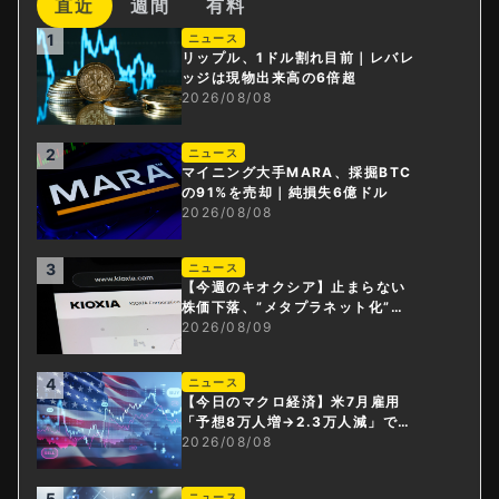
直近
週間
有料
1
ニュース
リップル、1ドル割れ目前｜レバレ
ッジは現物出来高の6倍超
2026/08/08
2
ニュース
マイニング大手MARA、採掘BTC
の91%を売却｜純損失6億ドル
2026/08/08
3
ニュース
【今週のキオクシア】止まらない
株価下落、”メタプラネット化”の
指摘は本当？
2026/08/09
4
ニュース
【今日のマクロ経済】米7月雇用
「予想8万人増→2.3万人減」で利
上げ観測後退
2026/08/08
5
ニュース