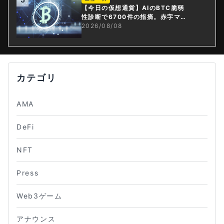
【今日の仮想通貨】AIのBTC脆弱
性診断で6700件の指摘。赤字マイ
ニング企業はAIに賭ける
2026/08/08
カテゴリ
AMA
DeFi
NFT
Press
Web3ゲーム
アナウンス