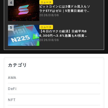
4
ニュース
ビットコインには2億ドル流入もソ
ラナETFはゼロ｜5営業日連続で停
止
2026/08/06
5
ニュース
【今日のマクロ経済】日経平均6
6,300円へ3.6%急騰もAI投資回
収懸念が再燃
2026/08/06
カテゴリ
AMA
DeFi
NFT