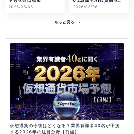
下も収益は増加
6%急騰もAI投資回収懸
念が再燃
2026/08/06
2026/08/06
もっと見る
仮想通貨の今後はどうなる？業界有識者40名が予測
する2026年の注目分野【前編】