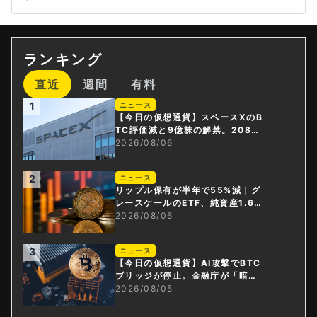
ランキング
直近
週間
有料
1
ニュース
【今日の仮想通貨】スペースXのB
TC評価減と9億株の解禁。208億
円相当のBTCが盗難
2026/08/06
2
ニュース
リップル保有が半年で55%減｜グ
レースケールのETF、純資産1.6億
ドル減
2026/08/06
3
ニュース
【今日の仮想通貨】AI攻撃でBTC
ブリッジが停止。金融庁が「暗号
資産・ステーブルコイン課」新設
2026/08/05