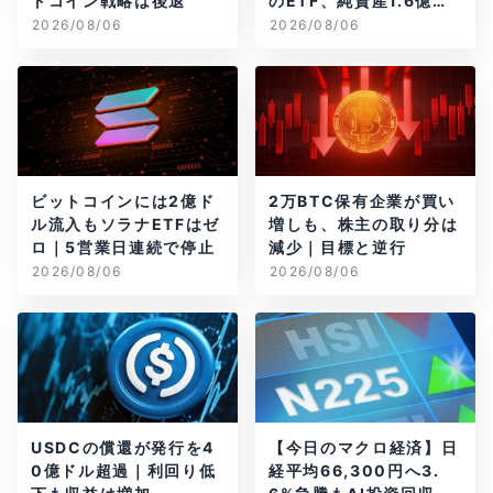
トコイン戦略は後退
のETF、純資産1.6億ド
ル減
2026/08/06
2026/08/06
ビットコインには2億ド
2万BTC保有企業が買い
ル流入もソラナETFはゼ
増しも、株主の取り分は
ロ｜5営業日連続で停止
減少｜目標と逆行
2026/08/06
2026/08/06
USDCの償還が発行を4
【今日のマクロ経済】日
0億ドル超過｜利回り低
経平均66,300円へ3.