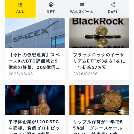
ALL
NFT
Web3ゲーム
DeFi
【今日の仮想通貨】スペ
ブラックロックのイーサ
ースXのBTC評価減と9
リアムETFが3株を1株に
億株の解禁。208億円相
｜年初来37%安
当のBTCが盗難
2026/08/06
2026/08/06
半導体企業が1200BTC
リップル保有が半年で5
を売却、負債ゼロもビッ
5%減｜グレースケール