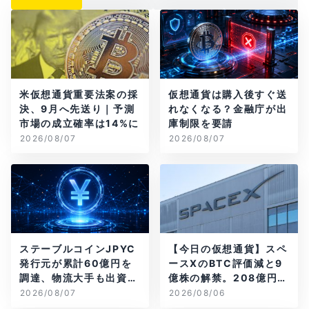
米仮想通貨重要法案の採
仮想通貨は購入後すぐ送
決、9月へ先送り｜予測
れなくなる？金融庁が出
市場の成立確率は14%に
庫制限を要請
2026/08/07
2026/08/07
ステーブルコインJPYC
【今日の仮想通貨】スペ
発行元が累計60億円を
ースXのBTC評価減と9
調達、物流大手も出資参
億株の解禁。208億円相
画
当のBTCが盗難
2026/08/07
2026/08/06