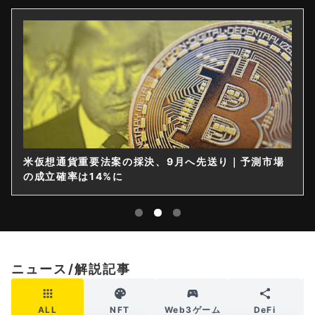
米仮想通貨重要法案の採決、9月へ先送り｜予測市場
の成立確率は14%に
ニュース/解説記事
ALL
NFT
Web3ゲーム
DeFi