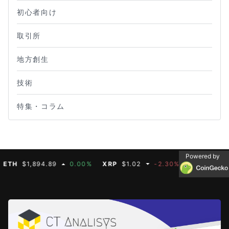
初心者向け
取引所
地方創生
技術
特集・コラム
Powered by
H
$1,894.89
0.00%
XRP
$1.02
-2.30%
BNB
$587.07