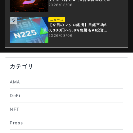
止
2026/08/06
5
ニュース
【今日のマクロ経済】日経平均6
6,300円へ3.6%急騰もAI投資回
収懸念が再燃
2026/08/06
カテゴリ
AMA
DeFi
NFT
Press