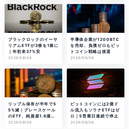
ブラックロックのイーサ
半導体企業が1200BTC
リアムETFが3株を1株に
を売却、負債ゼロもビッ
｜年初来37%安
トコイン戦略は後退
2026/08/06
2026/08/06
リップル保有が半年で5
ビットコインには2億ド
5%減｜グレースケール
ル流入もソラナETFはゼ
のETF、純資産1.6億ド
ロ｜5営業日連続で停止
ル減
2026/08/06
2026/08/06