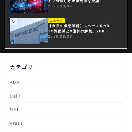
る？金融庁が出庫制限を要請
2026/08/07
5
ニュース
【今日の仮想通貨】スペースXのB
TC評価減と9億株の解禁。208億
円相当のBTCが盗難
2026/08/06
カテゴリ
AMA
DeFi
NFT
Press