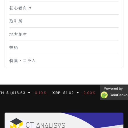
初心者向け
取引所
地方創生
技術
特集・コラム
Powered by
,918.63
-0.10%
XRP
$1.02
-2.00%
BNB
$592.66
-