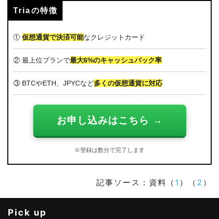
Triaの特徴
①
仮想通貨で決済可能
なクレジットカード
② 最上位プランで
最大6%のキャッシュバック率
③ BTCやETH、JPYCなど
多くの仮想通貨に対応
お申し込みはこちら →
※登録は数分で完了します
記事ソース：資料（
1
）（
2
）
Pick up