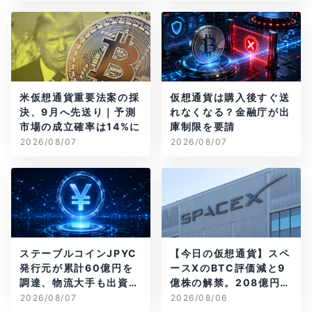
米仮想通貨重要法案の採
仮想通貨は購入後すぐ送
決、9月へ先送り｜予測
れなくなる？金融庁が出
市場の成立確率は14%に
庫制限を要請
2026/08/07
2026/08/07
ステーブルコインJPYC
【今日の仮想通貨】スペ
発行元が累計60億円を
ースXのBTC評価減と9
調達、物流大手も出資参
億株の解禁。208億円相
画
当のBTCが盗難
2026/08/07
2026/08/06