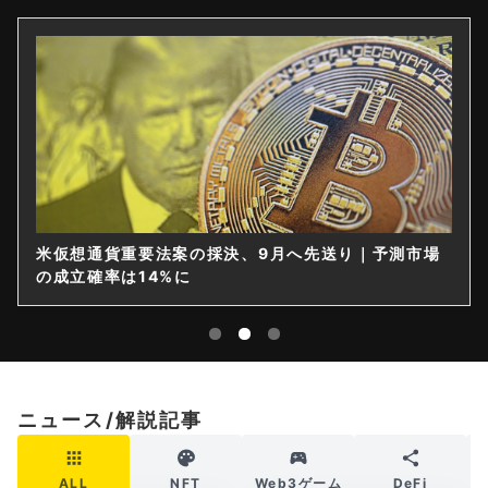
米仮想通貨重要法案の採決、9月へ先送り｜予測市場
の成立確率は14%に
ニュース/解説記事
ALL
NFT
Web3ゲーム
DeFi