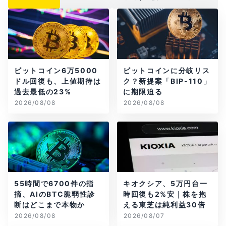
ビットコイン6万5000
ビットコインに分岐リス
ドル回復も、上値期待は
ク？新提案「BIP-110」
過去最低の23%
に期限迫る
2026/08/08
2026/08/08
55時間で6700件の指
キオクシア、5万円台一
摘、AIのBTC脆弱性診
時回復も2%安｜株を抱
断はどこまで本物か
える東芝は純利益30倍
2026/08/08
2026/08/07