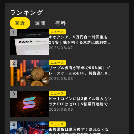
ランキング
直近
週間
有料
1
ニュース
キオクシア、5万円台一時回復も
2%安｜株を抱える東芝は純利益3
0倍
2026/08/07
2
ニュース
リップル保有が半年で55%減｜グ
レースケールのETF、純資産1.6億
ドル減
2026/08/06
3
ニュース
ビットコインには2億ドル流入もソ
ラナETFはゼロ｜5営業日連続で停
止
2026/08/06
4
ニュース
仮想通貨は購入後すぐ送れなくな