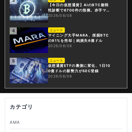
3
【今日の仮想通貨】AIのBTC脆弱
性診断で6700件の指摘。赤字マイ
ニング企業はAIに賭ける
2026/08/08
4
ニュース
マイニング大手MARA、採掘BTC
の91%を売却｜純損失6億ドル
2026/08/08
5
ニュース
仮想通貨ETFの裏側に変化、1日10
0億ドルの新勢力がSEC登録
2026/08/08
カテゴリ
AMA