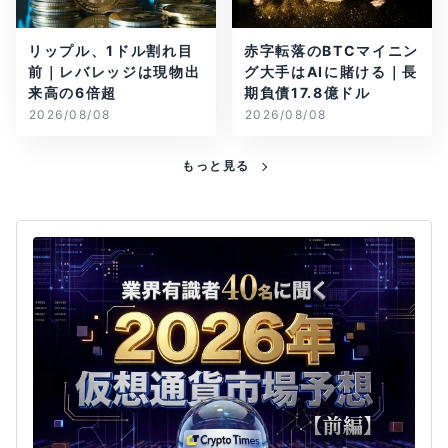
リップル、1ドル割れ目
赤字転落のBTCマイニン
前｜レバレッジは現物出
グ大手はAIに賭ける｜長
来高の6倍超
期負債17.8億ドル
2026/08/08
2026/08/08
もっと見る