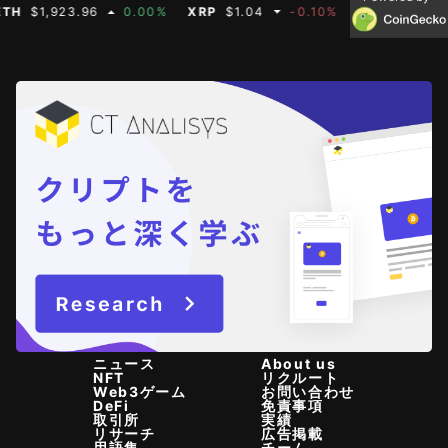
$1,923.96
0.00%
XRP
$1.04
-0.10%
BNB
$608.19
ニュース
About us
NFT
リクルート
Web3ゲーム
お問い合わせ
DeFi
免責事項
取引所
実績
リサーチ
広告掲載
用語集
チーム