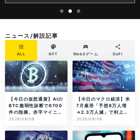
ニュース/解説記事
ALL
NFT
Web3ゲーム
DeFi
【今日の仮想通貨】AIの
【今日のマクロ経済】米
BTC脆弱性診断で6700
7月雇用「予想8万人増
件の指摘。赤字マイニン
→2.3万人減」で利上げ
グ企業はAIに賭ける
観測後退
2026/08/08
2026/08/08