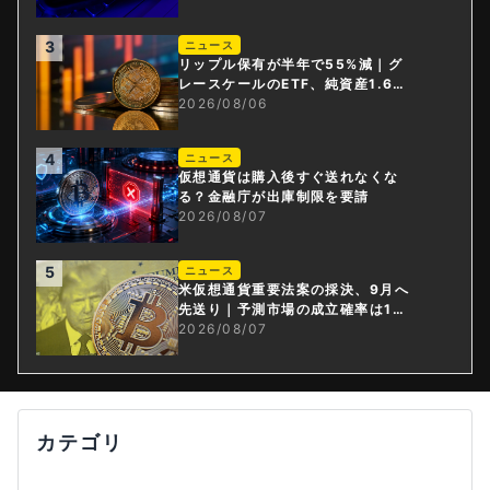
3
ニュース
リップル保有が半年で55%減｜グ
レースケールのETF、純資産1.6億
ドル減
2026/08/06
4
ニュース
仮想通貨は購入後すぐ送れなくな
る？金融庁が出庫制限を要請
2026/08/07
5
ニュース
米仮想通貨重要法案の採決、9月へ
先送り｜予測市場の成立確率は1
4%に
2026/08/07
カテゴリ