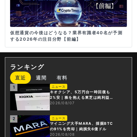
仮想通貨の今後はどうなる？業界有識者40名が予測
する2026年の注目分野【前編】
ランキング
直近
週間
有料
1
ニュース
キオクシア、5万円台一時回復も
2%安｜株を抱える東芝は純利益3
0倍
2026/08/07
2
ニュース
マイニング大手MARA、採掘BTC
の91%を売却｜純損失6億ドル
2026/08/08