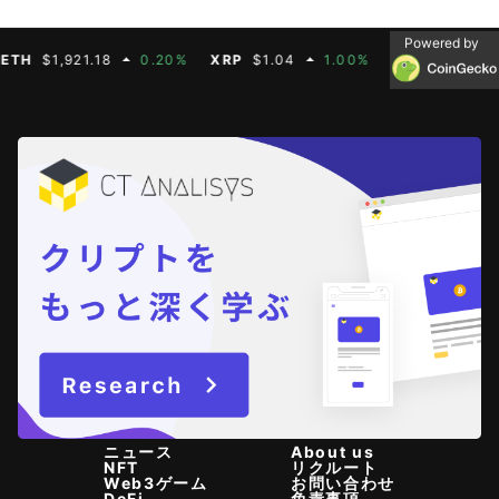
Powered by
H
$1,921.18
0.20%
XRP
$1.04
1.00%
BNB
$604.50
ニュース
About us
NFT
リクルート
Web3ゲーム
お問い合わせ
DeFi
免責事項