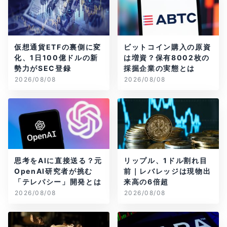
仮想通貨ETFの裏側に変
ビットコイン購入の原資
化、1日100億ドルの新
は増資？保有8002枚の
勢力がSEC登録
採掘企業の実態とは
2026/08/08
2026/08/08
思考をAIに直接送る？元
リップル、1ドル割れ目
OpenAI研究者が挑む
前｜レバレッジは現物出
「テレパシー」開発とは
来高の6倍超
2026/08/08
2026/08/08