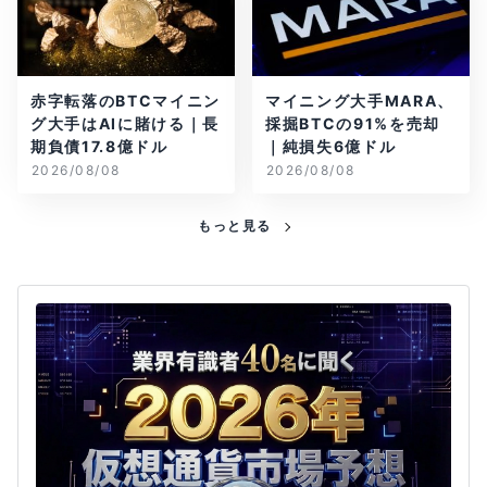
赤字転落のBTCマイニン
マイニング大手MARA、
グ大手はAIに賭ける｜長
採掘BTCの91%を売却
期負債17.8億ドル
｜純損失6億ドル
2026/08/08
2026/08/08
もっと見る