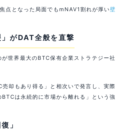
焦点となった局面でもmNAV1割れが厚い
壁
」がDAT全般を直撃
が世界最大のBTC保有企業ストラテジー社
C売却もあり得る」と相次いで発言し、実際
のBTCは永続的に市場から離れる」という強
回復」