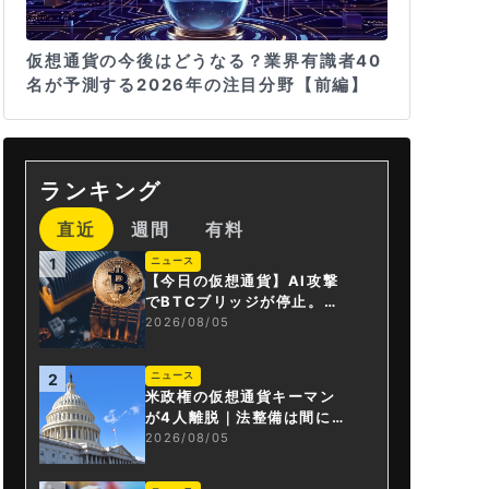
仮想通貨の今後はどうなる？業界有識者40
名が予測する2026年の注目分野【前編】
ランキング
直近
週間
有料
ニュース
1
【今日の仮想通貨】AI攻撃
でBTCブリッジが停止。金
融庁が「暗号資産・ステー
2026/08/05
ブルコイン課」新設
ニュース
2
米政権の仮想通貨キーマン
が4人離脱｜法整備は間に合
うか
2026/08/05