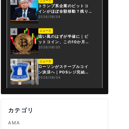
ニュース
3
トランプ系企業のビットコ
インがほぼ全額移動？残り
は3.43BTCか
2026/08/04
ニュース
4
追い風のはずが半値に｜ビ
ットコイン、この10か月で
何が起きたか
2026/08/05
ニュース
5
ローソンがステーブルコイ
ン決済へ｜POSレジ完結は
国内初
2026/08/04
カテゴリ
AMA