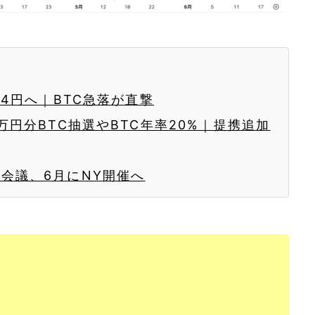
54円へ｜BTC急落が直撃
万円分BTC抽選やBTC年率20%｜提携追加
会議、6月にNY開催へ