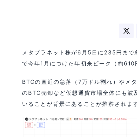
メタプラネット株が6月5日に235円まで急
で今年1月につけた年初来ピーク（約61
BTCの直近の急落（7万ドル割れ）やメ
のBTC売却など仮想通貨市場全体にも波
いることが背景にあることが推察されま