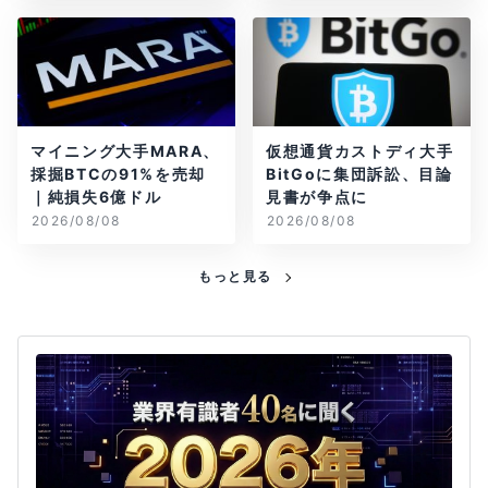
マイニング大手MARA、
仮想通貨カストディ大手
採掘BTCの91%を売却
BitGoに集団訴訟、目論
｜純損失6億ドル
見書が争点に
2026/08/08
2026/08/08
もっと見る