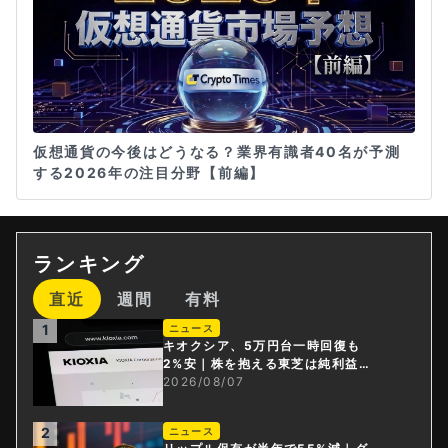
仮想通貨の今後はどうなる？業界有識者40名が予測
する2026年の注目分野【前編】
ランキング
直近
週間
有料
1
ニュース
キオクシア、5万円台一時回復も
2%安｜株を抱える東芝は純利益3
0倍
2026/08/07
2
ニュース