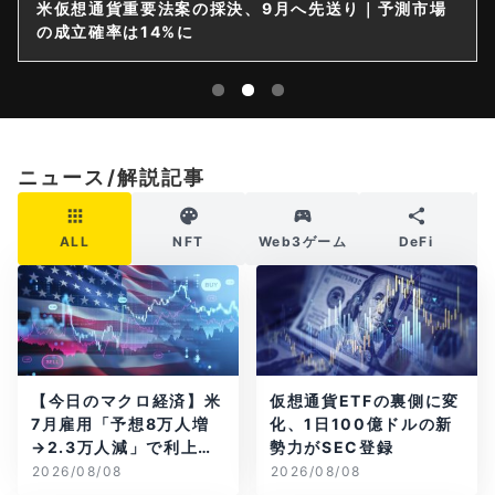
米仮想通貨重要法案の採決、9月へ先送り｜予測市場
の成立確率は14%に
ニュース/解説記事
ALL
NFT
Web3ゲーム
DeFi
【今日のマクロ経済】米
仮想通貨ETFの裏側に変
7月雇用「予想8万人増
化、1日100億ドルの新
→2.3万人減」で利上げ
勢力がSEC登録
観測後退
2026/08/08
2026/08/08