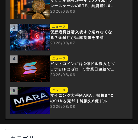
リップル保有が半年で55%減｜グ
レースケールのETF、純資産1.6億
ドル減
2026/08/06
3
ニュース
仮想通貨は購入後すぐ送れなくな
る？金融庁が出庫制限を要請
2026/08/07
4
ニュース
ビットコインには2億ドル流入もソ
ラナETFはゼロ｜5営業日連続で停
止
2026/08/06
5
ニュース
マイニング大手MARA、採掘BTC
の91%を売却｜純損失6億ドル
2026/08/08