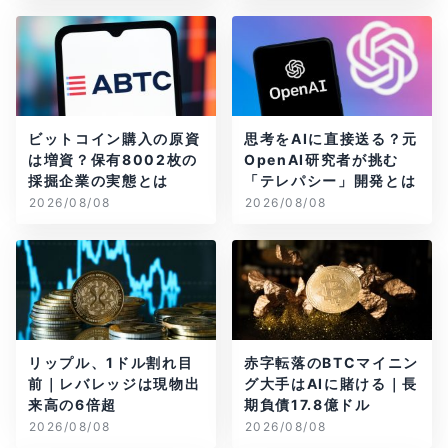
ビットコイン購入の原資
思考をAIに直接送る？元
は増資？保有8002枚の
OpenAI研究者が挑む
採掘企業の実態とは
「テレパシー」開発とは
2026/08/08
2026/08/08
リップル、1ドル割れ目
赤字転落のBTCマイニン
前｜レバレッジは現物出
グ大手はAIに賭ける｜長
来高の6倍超
期負債17.8億ドル
2026/08/08
2026/08/08