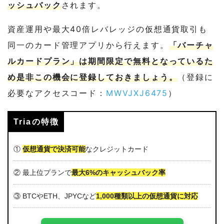
ッシュバック
されます。
資産運用や最大40倍レバレッジの仮想通貨取引も
同一のカード管理アプリから行えます。
「バーチャ
ルカードプラン」は期間限定で無料となっているた
め是非この機会に登録しておきましょう。
（登録に
必要なアクセスコード：
MWVJXJ6475
）
Triaの特徴
①
仮想通貨で決済可能
なクレジットカード
② 最上位プランで
最大6%のキャッシュバック率
③ BTCやETH、JPYCなど
1,000種類以上の仮想通貨に対応