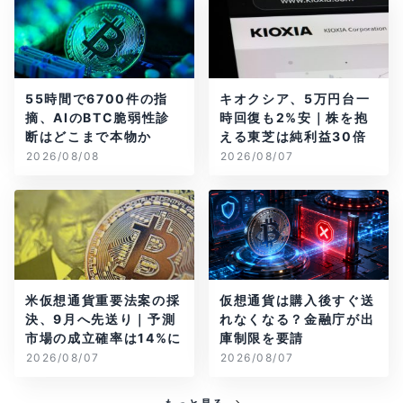
55時間で6700件の指
キオクシア、5万円台一
摘、AIのBTC脆弱性診
時回復も2%安｜株を抱
断はどこまで本物か
える東芝は純利益30倍
2026/08/08
2026/08/07
米仮想通貨重要法案の採
仮想通貨は購入後すぐ送
決、9月へ先送り｜予測
れなくなる？金融庁が出
市場の成立確率は14%に
庫制限を要請
2026/08/07
2026/08/07