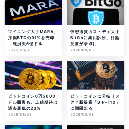
マイニング大手MARA、
仮想通貨カストディ大手
採掘BTCの91%を売却
BitGoに集団訴訟、目論
｜純損失6億ドル
見書が争点に
2026/08/08
2026/08/08
ビットコイン6万5000
ビットコインに分岐リス
ドル回復も、上値期待は
ク？新提案「BIP-110」
過去最低の23%
に期限迫る
2026/08/08
2026/08/08