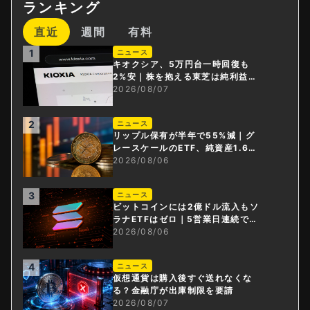
ランキング
直近
週間
有料
1
ニュース
キオクシア、5万円台一時回復も
2%安｜株を抱える東芝は純利益3
0倍
2026/08/07
2
ニュース
リップル保有が半年で55%減｜グ
レースケールのETF、純資産1.6億
ドル減
2026/08/06
3
ニュース
ビットコインには2億ドル流入もソ
ラナETFはゼロ｜5営業日連続で停
止
2026/08/06
4
ニュース
仮想通貨は購入後すぐ送れなくな
る？金融庁が出庫制限を要請
2026/08/07