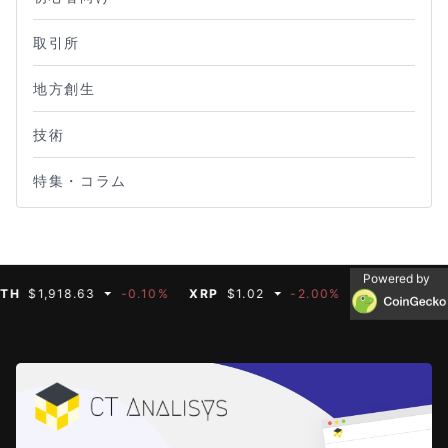
取引所
地方創生
技術
特集・コラム
Powered by
1,918.63
-0.10%
XRP
$1.02
-2.00%
BNB
$592.66