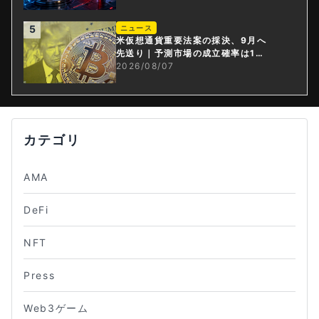
5
ニュース
米仮想通貨重要法案の採決、9月へ
先送り｜予測市場の成立確率は1
4%に
2026/08/07
カテゴリ
AMA
DeFi
NFT
Press
Web3ゲーム