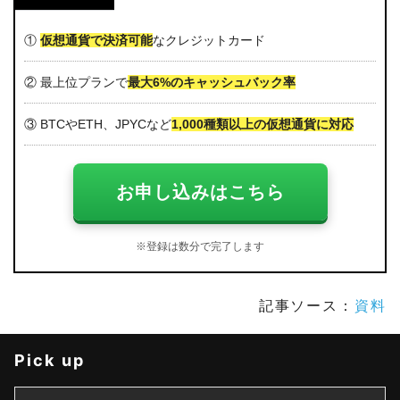
①
仮想通貨で決済可能
なクレジットカード
② 最上位プランで
最大6%のキャッシュバック率
③ BTCやETH、JPYCなど
1,000種類以上の仮想通貨に対応
お申し込みはこちら
※登録は数分で完了します
記事ソース：
資料
Pick up