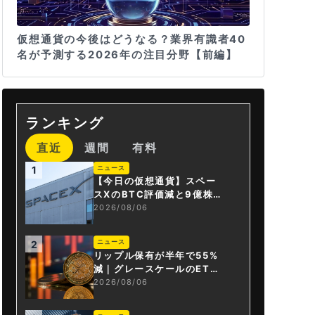
仮想通貨の今後はどうなる？業界有識者40
名が予測する2026年の注目分野【前編】
ランキング
直近
週間
有料
ニュース
1
【今日の仮想通貨】スペー
スXのBTC評価減と9億株の
解禁。208億円相当のBTC
2026/08/06
が盗難
ニュース
2
リップル保有が半年で55%
減｜グレースケールのET
F、純資産1.6億ドル減
2026/08/06