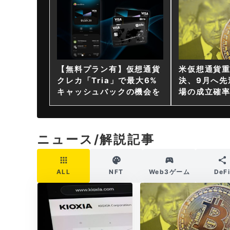
【無料プラン有】仮想通貨
米仮想通貨
クレカ「Tria」で最大6%
決、9月へ先
キャッシュバックの機会を
場の成立確率
ニュース/解説記事
ALL
NFT
Web3ゲーム
DeF