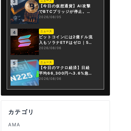
ニュース
3
【今日の仮想通貨】AI攻撃
でBTCブリッジが停止。金
融庁が「暗号資産・ステー
2026/08/05
ブルコイン課」新設
ニュース
4
ビットコインには2億ドル流
入もソラナETFはゼロ｜5営
業日連続で停止
2026/08/06
ニュース
5
【今日のマクロ経済】日経
平均66,300円へ3.6%急騰
もAI投資回収懸念が再燃
2026/08/06
カテゴリ
AMA