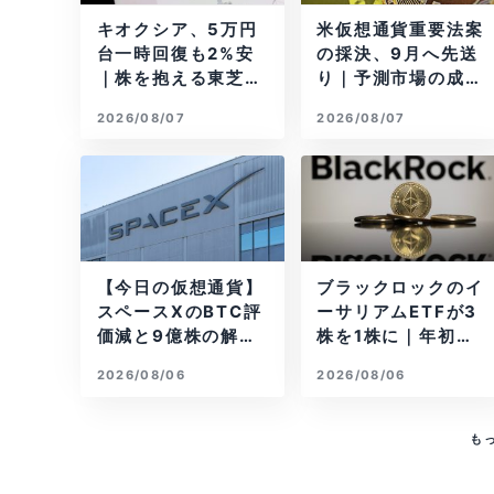
キオクシア、5万円
米仮想通貨重要法案
台一時回復も2%安
の採決、9月へ先送
｜株を抱える東芝は
り｜予測市場の成立
純利益30倍
確率は14%に
2026/08/07
2026/08/07
【今日の仮想通貨】
ブラックロックのイ
スペースXのBTC評
ーサリアムETFが3
価減と9億株の解
株を1株に｜年初来3
禁。208億円相当の
7%安
2026/08/06
2026/08/06
BTCが盗難
も