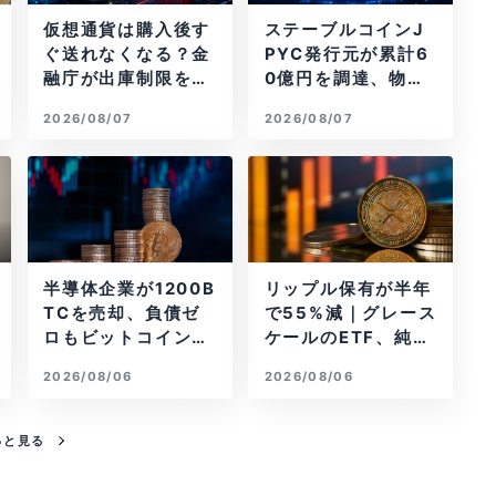
仮想通貨は購入後す
ステーブルコインJ
ぐ送れなくなる？金
PYC発行元が累計6
融庁が出庫制限を要
0億円を調達、物流
請
大手も出資参画
2026/08/07
2026/08/07
半導体企業が1200B
リップル保有が半年
TCを売却、負債ゼ
で55%減｜グレース
ロもビットコイン戦
ケールのETF、純資
略は後退
産1.6億ドル減
2026/08/06
2026/08/06
っと見る