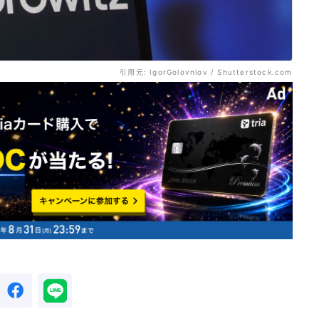
引用元: IgorGolovniov / Shutterstock.com