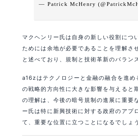
— Patrick McHenry (@PatrickMc
マクヘンリー氏は自身の新しい役割につ
ためには余地が必要であることを理解さ
と述べており、規制と技術革新のバラン
a16zはテクノロジーと金融の融合を進
の戦略的方向性に大きな影響を与えると
の理解は、今後の暗号規制の進展に重要
ー氏は特に新興技術に対する政府のアプ
て、重要な位置に立つことになるでしょ