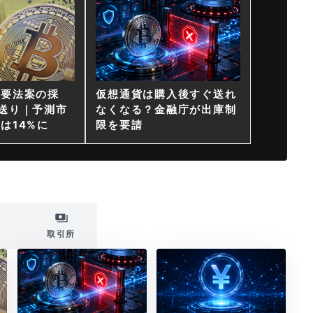
重要法案の採
仮想通貨は購入後すぐ送れ
送り｜予測市
なくなる？金融庁が出庫制
は14%に
限を要請
i
取引所