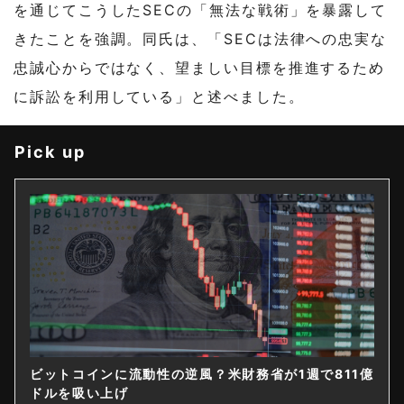
を通じてこうしたSECの「無法な戦術」を暴露して
きたことを強調。同氏は、「SECは法律への忠実な
忠誠心からではなく、望ましい目標を推進するため
に訴訟を利用している」と述べました。
Pick up
ビットコインに流動性の逆風？米財務省が1週で811億
ドルを吸い上げ