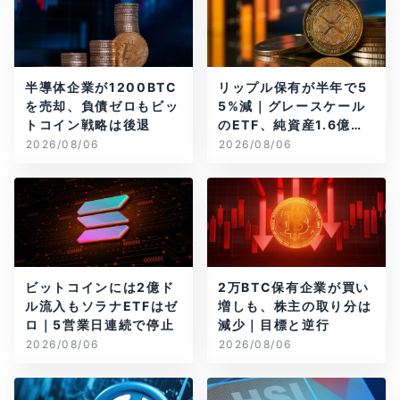
半導体企業が1200BTC
リップル保有が半年で5
を売却、負債ゼロもビッ
5%減｜グレースケール
トコイン戦略は後退
のETF、純資産1.6億ド
ル減
2026/08/06
2026/08/06
ビットコインには2億ド
2万BTC保有企業が買い
ル流入もソラナETFはゼ
増しも、株主の取り分は
ロ｜5営業日連続で停止
減少｜目標と逆行
2026/08/06
2026/08/06