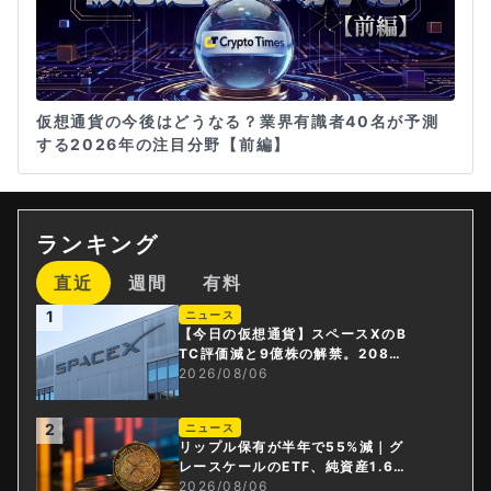
仮想通貨の今後はどうなる？業界有識者40名が予測
する2026年の注目分野【前編】
ランキング
直近
週間
有料
1
ニュース
【今日の仮想通貨】スペースXのB
TC評価減と9億株の解禁。208億
円相当のBTCが盗難
2026/08/06
2
ニュース
リップル保有が半年で55%減｜グ
レースケールのETF、純資産1.6億
ドル減
2026/08/06