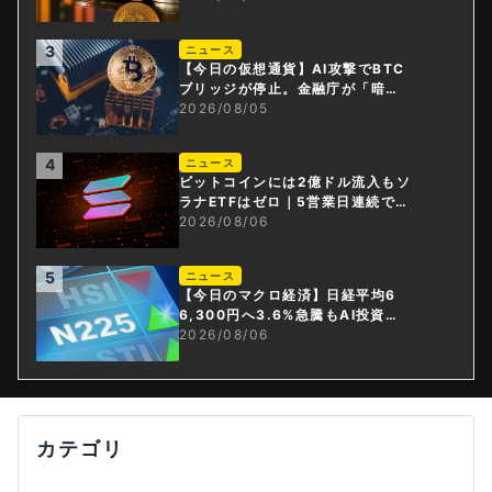
3
ニュース
【今日の仮想通貨】AI攻撃でBTC
ブリッジが停止。金融庁が「暗号
資産・ステーブルコイン課」新設
2026/08/05
4
ニュース
ビットコインには2億ドル流入もソ
ラナETFはゼロ｜5営業日連続で停
止
2026/08/06
5
ニュース
【今日のマクロ経済】日経平均6
6,300円へ3.6%急騰もAI投資回
収懸念が再燃
2026/08/06
カテゴリ