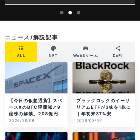
ニュース/解説記事
ALL
NFT
Web3ゲーム
DeFi
【今日の仮想通貨】スペ
ブラックロックのイーサ
ースXのBTC評価減と9
リアムETFが3株を1株に
億株の解禁。208億円相
｜年初来37%安
当のBTCが盗難
2026/08/06
2026/08/06