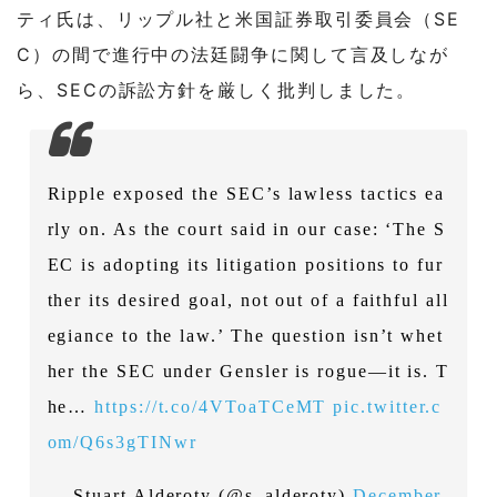
ティ氏は、リップル社と米国証券取引委員会（SE
C）の間で進行中の法廷闘争に関して言及しなが
ら、SECの訴訟方針を厳しく批判しました。
Ripple exposed the SEC’s lawless tactics ea
rly on. As the court said in our case: ‘The S
EC is adopting its litigation positions to fur
ther its desired goal, not out of a faithful all
egiance to the law.’ The question isn’t whet
her the SEC under Gensler is rogue—it is. T
he…
https://t.co/4VToaTCeMT
pic.twitter.c
om/Q6s3gTINwr
— Stuart Alderoty (@s_alderoty)
December