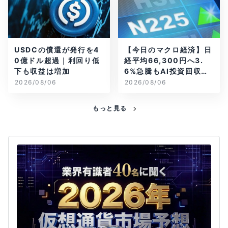
USDCの償還が発行を4
【今日のマクロ経済】日
0億ドル超過｜利回り低
経平均66,300円へ3.
下も収益は増加
6%急騰もAI投資回収懸
念が再燃
2026/08/06
2026/08/06
もっと見る