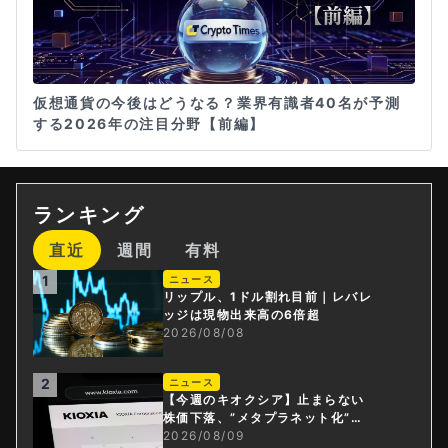
仮想通貨の今後はどうなる？業界有識者40名が予測
する2026年の注目分野【前編】
ランキング
直近
週間
有料
1
ニュース
リップル、1ドル割れ目前｜レバレ
ッジは現物出来高の6倍超
2026/08/08
2
ニュース
【今週のキオクシア】止まらない
株価下落、”メタプラネット化”の
指摘は本当？
2026/08/09