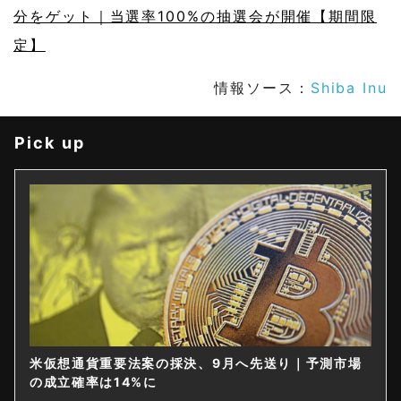
分をゲット｜当選率100%の抽選会が開催【期間限
定】
情報ソース：
Shiba Inu
Pick up
米仮想通貨重要法案の採決、9月へ先送り｜予測市場
の成立確率は14%に