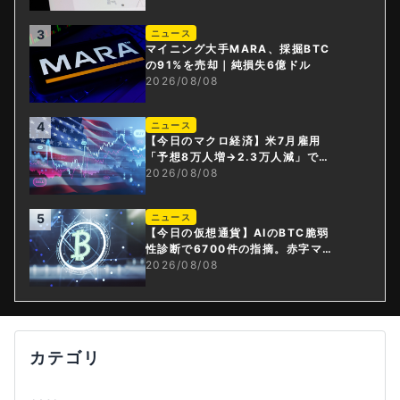
3
ニュース
マイニング大手MARA、採掘BTC
の91%を売却｜純損失6億ドル
2026/08/08
4
ニュース
【今日のマクロ経済】米7月雇用
「予想8万人増→2.3万人減」で利
上げ観測後退
2026/08/08
5
ニュース
【今日の仮想通貨】AIのBTC脆弱
性診断で6700件の指摘。赤字マイ
ニング企業はAIに賭ける
2026/08/08
カテゴリ