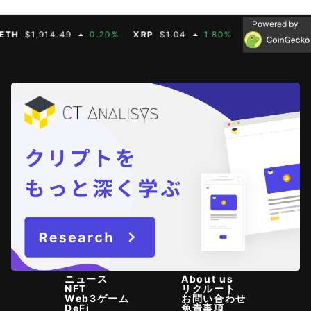
Powered by
$1,914.49
0.20%
XRP
$1.04
1.80%
BNB
$603.21
ニュース
About us
NFT
リクルート
Web3ゲーム
お問い合わせ
DeFi
免責事項