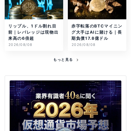
リップル、1ドル割れ目
赤字転落のBTCマイニン
前｜レバレッジは現物出
グ大手はAIに賭ける｜長
来高の6倍超
期負債17.8億ドル
2026/08/08
2026/08/08
もっと見る