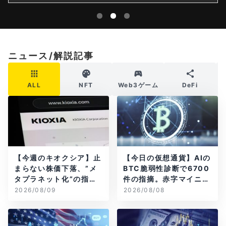
ニュース/解説記事
ALL
NFT
Web3ゲーム
DeFi
【今週のキオクシア】止
【今日の仮想通貨】AIの
まらない株価下落、”メ
BTC脆弱性診断で6700
タプラネット化”の指摘
件の指摘。赤字マイニン
は本当？
グ企業はAIに賭ける
2026/08/09
2026/08/08