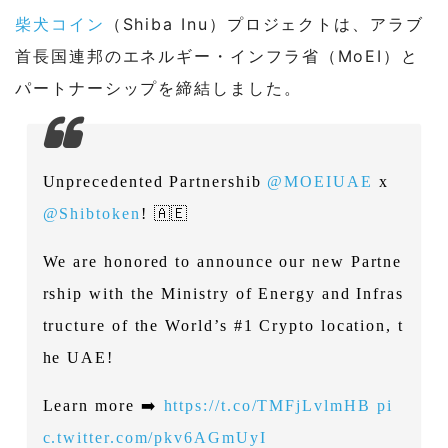
柴犬コイン
（Shiba Inu）プロジェクトは、アラブ
首長国連邦のエネルギー・インフラ省（MoEI）と
パートナーシップを締結しました。
Unprecedented Partnershib
@MOEIUAE
x
@Shibtoken
! 🇦🇪
We are honored to announce our new Partne
rship with the Ministry of Energy and Infras
tructure of the World’s #1 Crypto location, t
he UAE!
Learn more ➡️
https://t.co/TMFjLvlmHB
pi
c.twitter.com/pkv6AGmUyI