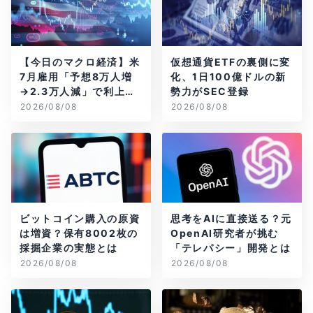
【今日のマクロ経済】米
仮想通貨ETFの裏側に変
7月雇用「予想8万人増
化、1日100億ドルの新
→2.3万人減」で利上げ
勢力がSEC登録
観測後退
2026/08/08
2026/08/08
ビットコイン購入の原資
思考をAIに直接送る？元
は増資？保有8002枚の
OpenAI研究者が挑む
採掘企業の実態とは
「テレパシー」開発とは
2026/08/08
2026/08/08