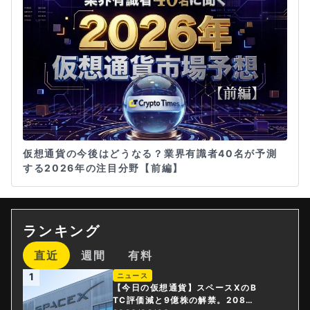
仮想通貨の今後はどうなる？業界有識者40名が予測
する2026年の注目分野【前編】
ランキング
直近
週間
有料
1
ニュース
【今日の仮想通貨】スペースXのB
TC評価減と9億株の解禁。208億