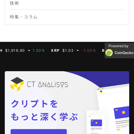
技術
特集・コラム
Powered by
16.90
1.30%
XRP
$1.03
-1.00%
BNB
$590.75
0.00