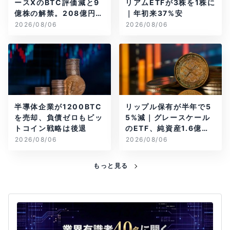
ースXのBTC評価減と9
リアムETFが3株を1株に
億株の解禁。208億円相
｜年初来37%安
当のBTCが盗難
2026/08/06
2026/08/06
半導体企業が1200BTC
リップル保有が半年で5
を売却、負債ゼロもビッ
5%減｜グレースケール
トコイン戦略は後退
のETF、純資産1.6億ド
ル減
2026/08/06
2026/08/06
もっと見る