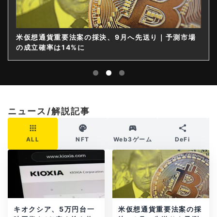
測市場
仮想通貨は購入後すぐ送れなくなる？金融庁が出庫
限を要請
ニュース/解説記事
ALL
NFT
Web3ゲーム
DeFi
キオクシア、5万円台一
米仮想通貨重要法案の採