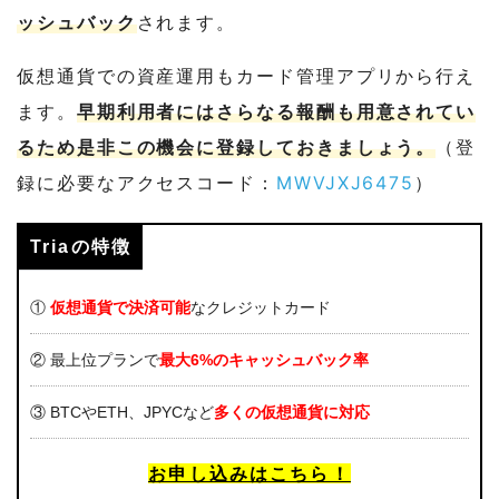
ッシュバック
されます。
仮想通貨での資産運用もカード管理アプリから行え
ます。
早期利用者にはさらなる報酬も用意されてい
るため是非この機会に登録しておきましょう。
（登
録に必要なアクセスコード：
MWVJXJ6475
）
Triaの特徴
①
仮想通貨で決済可能
なクレジットカード
② 最上位プランで
最大6%のキャッシュバック率
③ BTCやETH、JPYCなど
多くの仮想通貨に対応
お申し込みはこちら！