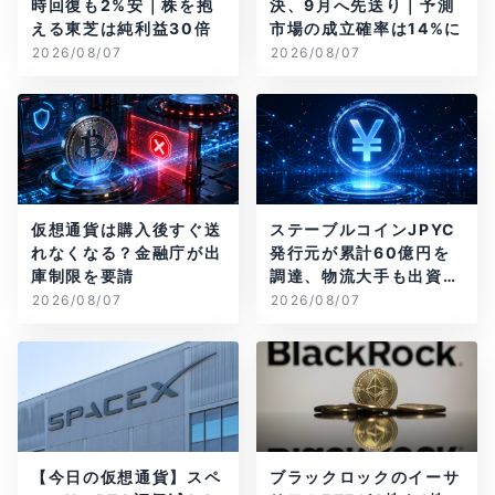
時回復も2%安｜株を抱
決、9月へ先送り｜予測
える東芝は純利益30倍
市場の成立確率は14%に
2026/08/07
2026/08/07
仮想通貨は購入後すぐ送
ステーブルコインJPYC
れなくなる？金融庁が出
発行元が累計60億円を
庫制限を要請
調達、物流大手も出資参
画
2026/08/07
2026/08/07
【今日の仮想通貨】スペ
ブラックロックのイーサ