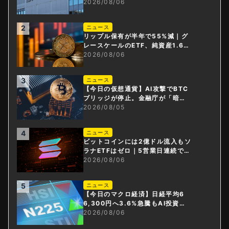
円相当のBTCが盗難
2026/08/06
2
ニュース
リップル保有が半年で55%減｜グ
レースケールのETF、純資産1.6億
ドル減
2026/08/06
3
ニュース
【今日の仮想通貨】AI攻撃でBTC
ブリッジが停止。金融庁が「暗号
資産・ステーブルコイン課」新設
2026/08/05
4
ニュース
ビットコインには2億ドル流入もソ
ラナETFはゼロ｜5営業日連続で停
止
2026/08/06
5
ニュース
【今日のマクロ経済】日経平均6
6,300円へ3.6%急騰もAI投資回
収懸念が再燃
2026/08/06