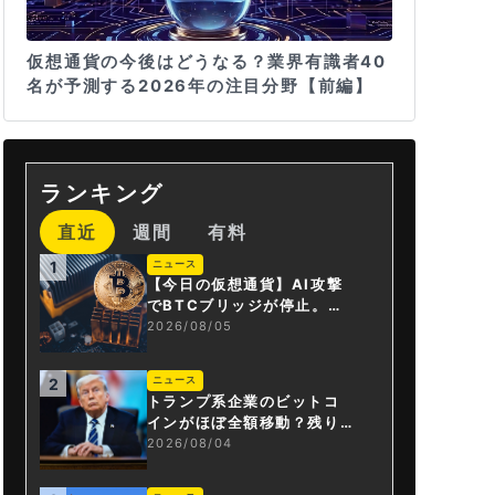
仮想通貨の今後はどうなる？業界有識者40
名が予測する2026年の注目分野【前編】
ランキング
直近
週間
有料
ニュース
1
【今日の仮想通貨】AI攻撃
でBTCブリッジが停止。金
融庁が「暗号資産・ステー
2026/08/05
ブルコイン課」新設
ニュース
2
トランプ系企業のビットコ
インがほぼ全額移動？残り
は3.43BTCか
2026/08/04