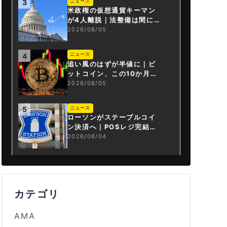
ニュース
3
米政権の仮想通貨キーマン
が4人離脱｜法整備は間に合
うか
2026/08/05
ニュース
4
追い風のはずが半値に｜ビ
ットコイン、この10か月で
何が起きたか
2026/08/05
ニュース
5
ローソンがステーブルコイ
ン決済へ｜POSレジ完結は
国内初
2026/08/04
カテゴリ
AMA