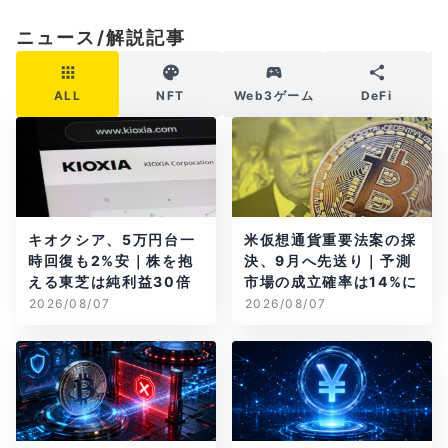
ニュース/解説記事
ALL
NFT
Web3ゲーム
DeFi
キオクシア、5万円台一
米仮想通貨重要法案の採
時回復も2%安｜株を抱
決、9月へ先送り｜予測
える東芝は純利益30倍
市場の成立確率は14%に
2026/08/07
2026/08/07