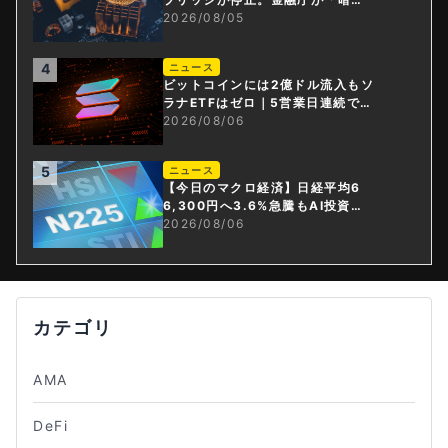
資産・ステーブルコイン課」新設
2026/08/05
4
ニュース
ビットコインには2億ドル流入もソ
ラナETFはゼロ｜5営業日連続で停
止
2026/08/06
5
ニュース
【今日のマクロ経済】日経平均6
6,300円へ3.6%急騰もAI投資回
収懸念が再燃
2026/08/06
カテゴリ
AMA
DeFi