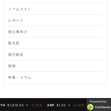
ミームコイン
レポート
初心者向け
取引所
地方創生
技術
特集・コラム
Powered by
$1,918.63
-0.10%
XRP
$1.02
-2.00%
BNB
$592.66