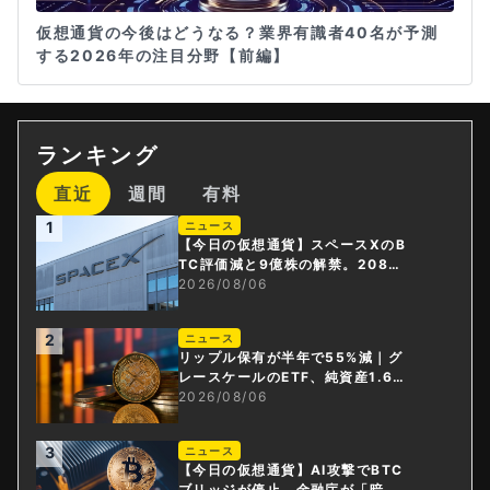
仮想通貨の今後はどうなる？業界有識者40名が予測
する2026年の注目分野【前編】
ランキング
直近
週間
有料
1
ニュース
【今日の仮想通貨】スペースXのB
TC評価減と9億株の解禁。208億
円相当のBTCが盗難
2026/08/06
2
ニュース
リップル保有が半年で55%減｜グ
レースケールのETF、純資産1.6億
ドル減
2026/08/06
3
ニュース
【今日の仮想通貨】AI攻撃でBTC
ブリッジが停止。金融庁が「暗号