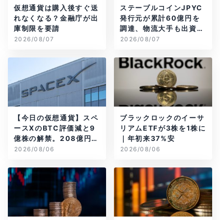
仮想通貨は購入後すぐ送
ステーブルコインJPYC
れなくなる？金融庁が出
発行元が累計60億円を
庫制限を要請
調達、物流大手も出資参
画
2026/08/07
2026/08/07
【今日の仮想通貨】スペ
ブラックロックのイーサ
ースXのBTC評価減と9
リアムETFが3株を1株に
億株の解禁。208億円相
｜年初来37%安
当のBTCが盗難
2026/08/06
2026/08/06