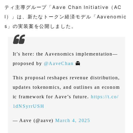
ティ主導グループ「Aave Chan Initiative（AC
I）」は、新たなトークン経済モデル「Aavenomic
s」の実装案を公開しました。
It’s here: the Aavenomics implementation—
proposed by
@AaveChan
👻
This proposal reshapes revenue distribution,
updates tokenomics, and outlines an econom
ic framework for Aave’s future.
https://t.co/
1dNSyrrUSH
— Aave (@aave)
March 4, 2025