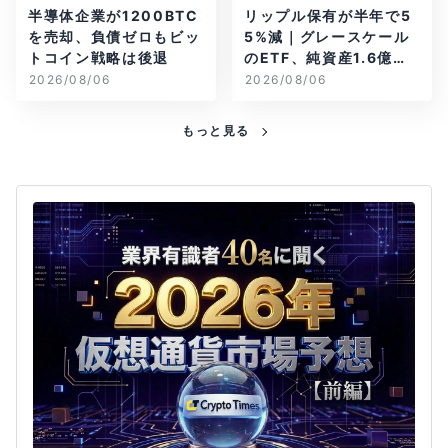
半導体企業が1200BTC
リップル保有が半年で5
を売却、負債ゼロもビッ
5%減｜グレースケール
トコイン戦略は後退
のETF、純資産1.6億ド
ル減
2026/08/06
2026/08/06
もっと見る