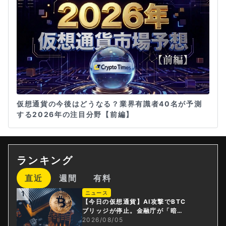
仮想通貨の今後はどうなる？業界有識者40名が予測
する2026年の注目分野【前編】
ランキング
直近
週間
有料
1
ニュース
【今日の仮想通貨】AI攻撃でBTC
ブリッジが停止。金融庁が「暗号
資産・ステーブルコイン課」新設
2026/08/05