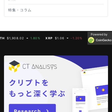
特集・コラム
Powered by
1,908.02
1.80%
XRP
$1.06
-1.20%
BNB
$593.11
0.