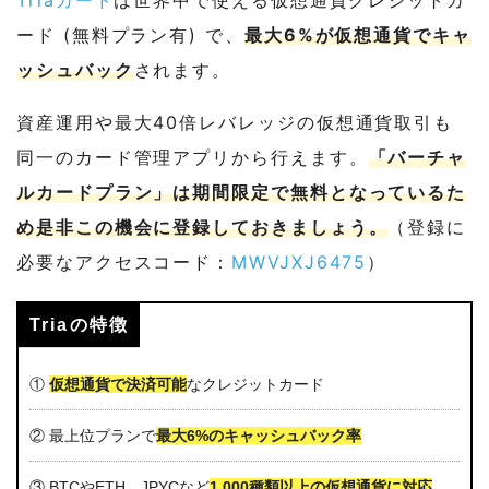
ード (無料プラン有) で、
最大6%が仮想通貨でキャ
ッシュバック
されます。
資産運用や最大40倍レバレッジの仮想通貨取引も
同一のカード管理アプリから行えます。
「バーチャ
ルカードプラン」は期間限定で無料となっているた
め是非この機会に登録しておきましょう。
（登録に
必要なアクセスコード：
MWVJXJ6475
）
Triaの特徴
①
仮想通貨で決済可能
なクレジットカード
② 最上位プランで
最大6%のキャッシュバック率
③ BTCやETH、JPYCなど
1,000種類以上の仮想通貨に対応