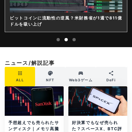
ビットコインに流動性の逆風？米財務省が1週で811億
ドルを吸い上げ
ニュース/解説記事
ALL
NFT
Web3ゲーム
DeFi
予想超えでも売られたサ
好決算でもなぜ売られ
ンディスク｜メモリ高騰
た？スペースX、BTC評