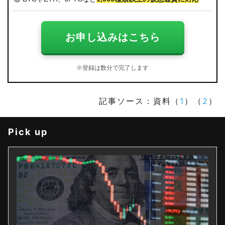
お申し込みはこちら
※登録は数分で完了します
記事ソース：資料（
1
）（
2
）
Pick up