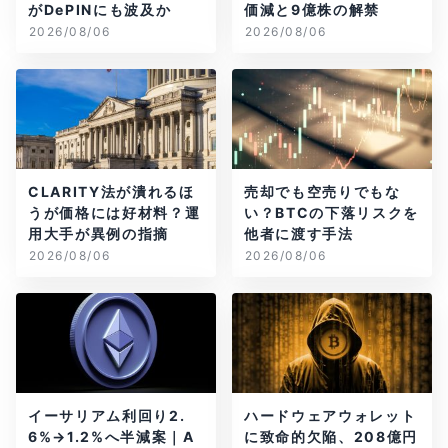
がDePINにも波及か
価減と9億株の解禁
2026/08/06
2026/08/06
CLARITY法が潰れるほ
売却でも空売りでもな
うが価格には好材料？運
い？BTCの下落リスクを
用大手が異例の指摘
他者に渡す手法
2026/08/06
2026/08/06
イーサリアム利回り2.
ハードウェアウォレット
6%→1.2%へ半減案｜A
に致命的欠陥、208億円