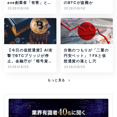
ave創業者「有害」と警
のBTCが盗難か
告
2026/08/06
2026/08/06
【今日の仮想通貨】AI攻
分散のつもりが「二重の
撃でBTCブリッジが停
円安ベット」？FXと仮
止。金融庁が「暗号資
想通貨の落とし穴
産・ステーブルコイン
2026/08/05
2026/08/05
課」新設
もっと見る