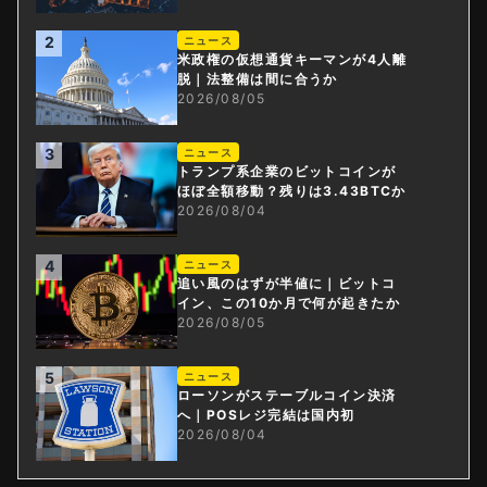
2
ニュース
米政権の仮想通貨キーマンが4人離
脱｜法整備は間に合うか
2026/08/05
3
ニュース
トランプ系企業のビットコインが
ほぼ全額移動？残りは3.43BTCか
2026/08/04
4
ニュース
追い風のはずが半値に｜ビットコ
イン、この10か月で何が起きたか
2026/08/05
5
ニュース
ローソンがステーブルコイン決済
へ｜POSレジ完結は国内初
2026/08/04