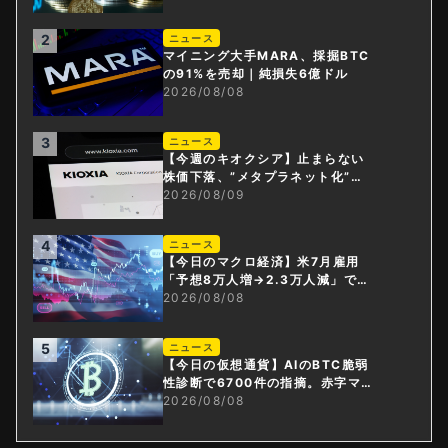
2
ニュース
マイニング大手MARA、採掘BTC
の91%を売却｜純損失6億ドル
2026/08/08
3
ニュース
【今週のキオクシア】止まらない
株価下落、”メタプラネット化”の
指摘は本当？
2026/08/09
4
ニュース
【今日のマクロ経済】米7月雇用
「予想8万人増→2.3万人減」で利
上げ観測後退
2026/08/08
5
ニュース
【今日の仮想通貨】AIのBTC脆弱
性診断で6700件の指摘。赤字マイ
ニング企業はAIに賭ける
2026/08/08