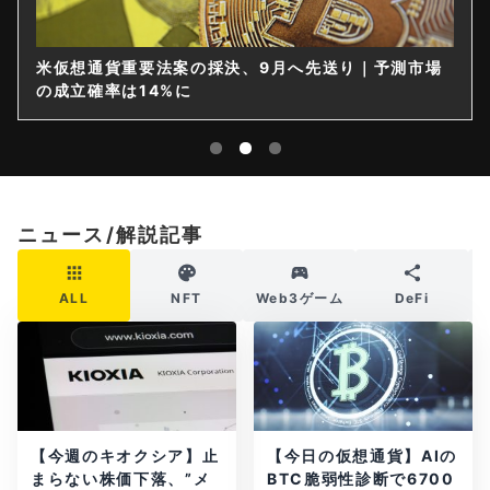
米仮想通貨重要法案の採決、9月へ先送り｜予測市場
の成立確率は14%に
ニュース/解説記事
ALL
NFT
Web3ゲーム
DeFi
【今週のキオクシア】止
【今日の仮想通貨】AIの
まらない株価下落、”メ
BTC脆弱性診断で6700