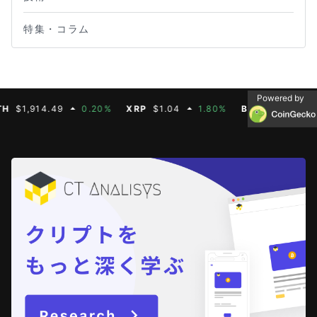
特集・コラム
Powered by
,914.49
0.20%
XRP
$1.04
1.80%
BNB
$603.21
1.9