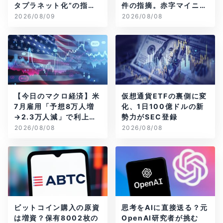
タプラネット化”の指摘
件の指摘。赤字マイニン
は本当？
グ企業はAIに賭ける
2026/08/09
2026/08/08
【今日のマクロ経済】米
仮想通貨ETFの裏側に変
7月雇用「予想8万人増
化、1日100億ドルの新
→2.3万人減」で利上げ
勢力がSEC登録
観測後退
2026/08/08
2026/08/08
ビットコイン購入の原資
思考をAIに直接送る？元
は増資？保有8002枚の
OpenAI研究者が挑む