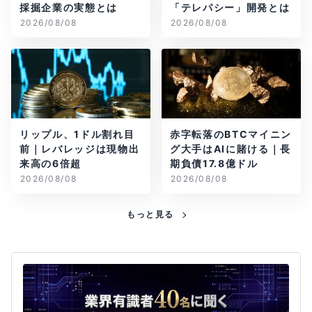
採掘企業の実態とは
「テレパシー」開発とは
2026/08/08
2026/08/08
リップル、1ドル割れ目
赤字転落のBTCマイニン
前｜レバレッジは現物出
グ大手はAIに賭ける｜長
来高の6倍超
期負債17.8億ドル
2026/08/08
2026/08/08
もっと見る