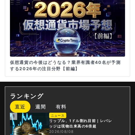
仮想通貨の今後はどうなる？業界有識者40名が予測
する2026年の注目分野【前編】
ランキング
直近
週間
有料
1
ニュース
リップル、1ドル割れ目前｜レバレ
ッジは現物出来高の6倍超
2026/08/08