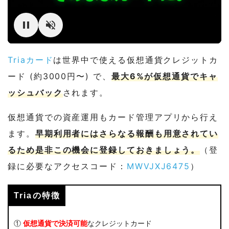
Triaカード
は世界中で使える仮想通貨クレジットカ
ード (約3000円〜) で、
最大6%が仮想通貨でキャ
ッシュバック
されます。
仮想通貨での資産運用もカード管理アプリから行え
ます。
早期利用者にはさらなる報酬も用意されてい
るため是非この機会に登録しておきましょう。
（登
録に必要なアクセスコード：
MWVJXJ6475
）
Triaの特徴
①
仮想通貨で決済可能
なクレジットカード