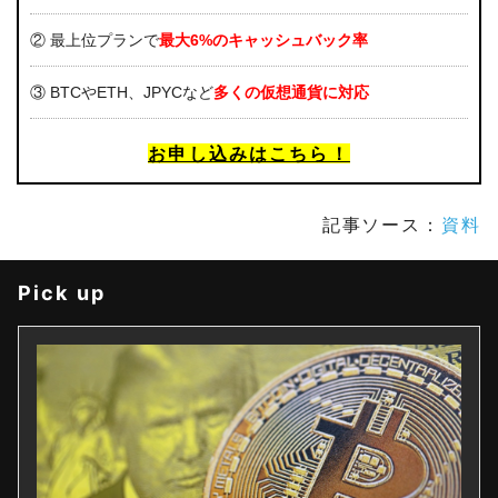
② 最上位プランで
最大6%のキャッシュバック率
③ BTCやETH、JPYCなど
多くの仮想通貨に対応
お申し込みはこちら！
記事ソース：
資料
Pick up