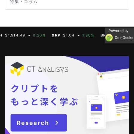
特集・コラム
Powered by
914.49
0.20%
XRP
$1.04
1.80%
BNB
$603.21
1.90