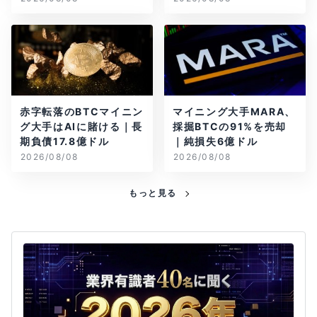
赤字転落のBTCマイニン
マイニング大手MARA、
グ大手はAIに賭ける｜長
採掘BTCの91%を売却
期負債17.8億ドル
｜純損失6億ドル
2026/08/08
2026/08/08
もっと見る