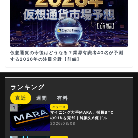
仮想通貨の今後はどうなる？業界有識者40名が予測
する2026年の注目分野【前編】
ランキング
直近
週間
有料
1
ニュース
マイニング大手MARA、採掘BTC
の91%を売却｜純損失6億ドル
2026/08/08