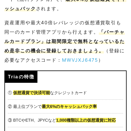
ッシュバック
されます。
資産運用や最大40倍レバレッジの仮想通貨取引も
同一のカード管理アプリから行えます。
「バーチャ
ルカードプラン」は期間限定で無料となっているた
め是非この機会に登録しておきましょう。
（登録に
必要なアクセスコード：
MWVJXJ6475
）
Triaの特徴
①
仮想通貨で決済可能
なクレジットカード
② 最上位プランで
最大6%のキャッシュバック率
③ BTCやETH、JPYCなど
1,000種類以上の仮想通貨に対応