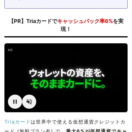
【PR】Triaカードで
キャッシュバック率6%
を実
現！
AD
Triaカード
は世界中で使える仮想通貨クレジットカ
ード (無料プラン有) で、
最大6%が仮想通貨でキャ