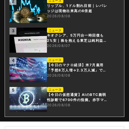
2
ニュース
リップル、1ドル割れ目前｜レバレ
ッジは現物出来高の6倍超
2026/08/08
3
ニュース
キオクシア、5万円台一時回復も
2%安｜株を抱える東芝は純利益3
0倍
2026/08/07
4
ニュース
【今日のマクロ経済】米7月雇用
「予想8万人増→2.3万人減」で利
上げ観測後退
2026/08/08
5
ニュース
【今日の仮想通貨】AIのBTC脆弱
性診断で6700件の指摘。赤字マイ
ニング企業はAIに賭ける
2026/08/08