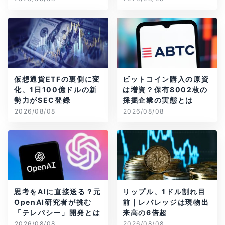
仮想通貨ETFの裏側に変
ビットコイン購入の原資
化、1日100億ドルの新
は増資？保有8002枚の
勢力がSEC登録
採掘企業の実態とは
2026/08/08
2026/08/08
思考をAIに直接送る？元
リップル、1ドル割れ目
OpenAI研究者が挑む
前｜レバレッジは現物出
「テレパシー」開発とは
来高の6倍超
2026/08/08
2026/08/08