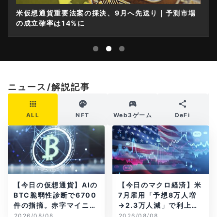
法案の採決、9月へ先送り｜予測市場
仮想通貨は購入後す
%に
限を要請
ニュース/解説記事
ALL
NFT
Web3ゲーム
DeFi
【今日の仮想通貨】AIの
【今日のマクロ経済】米
BTC脆弱性診断で6700
7月雇用「予想8万人増
件の指摘。赤字マイニン
→2.3万人減」で利上げ
グ企業はAIに賭ける
観測後退
2026/08/08
2026/08/08