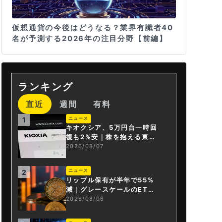
仮想通貨の今後はどうなる？業界有識者40
名が予測する2026年の注目分野【前編】
ランキング
直近
週間
有料
ニュース
1
キオクシア、5万円台一時回
復も2%安｜株を抱える東芝
は純利益30倍
2026/08/07
ニュース
2
リップル保有が半年で55%
減｜グレースケールのET
F、純資産1.6億ドル減
2026/08/06