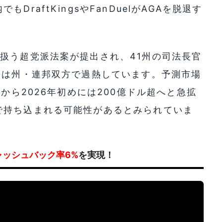
raftKingsやFanDuelがAGAを脱退す
扱う超党派法案が提出され、41州の司法長官
争は州・連邦双方で過熱しています。予測市場
ルから2026年初めには200億ドル超へと急拡
で持ち込まれる可能性があるとみられていま
ャッシュバック率6%
を実現！