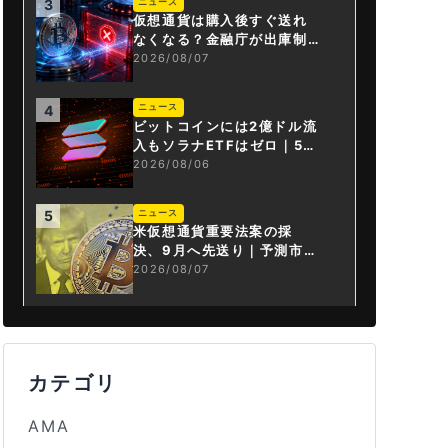
ニュース
3
仮想通貨は購入後すぐ送れ
なくなる？金融庁が出庫制
限を要請
2026/08/07
ニュース
4
ビットコインには2億ドル流
入もソラナETFはゼロ｜5営
業日連続で停止
2026/08/06
ニュース
5
米仮想通貨重要法案の採
決、9月へ先送り｜予測市場
の成立確率は14%に
2026/08/07
カテゴリ
AMA