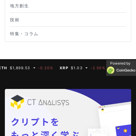
地方創生
技術
特集・コラム
Powered by
1,899.53
-0.20%
XRP
$1.03
-2.50%
BNB
$591.35