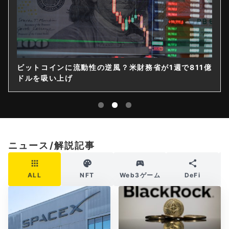
ビットコインに流動性の逆風？米財務省が1週で811億
ドルを吸い上げ
ニュース/解説記事
ALL
NFT
Web3ゲーム
DeFi