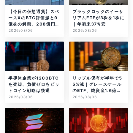
【今日の仮想通貨】スペ
ブラックロックのイーサ
ースXのBTC評価減と9
リアムETFが3株を1株に
億株の解禁。208億円相
｜年初来37%安
当のBTCが盗難
2026/08/06
2026/08/06
半導体企業が1200BTC
リップル保有が半年で5
を売却、負債ゼロもビッ
5%減｜グレースケール
トコイン戦略は後退
のETF、純資産1.6億ド
ル減
2026/08/06
2026/08/06