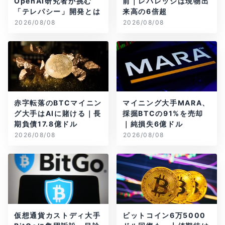
OpenAI研究者が挑む
前｜レバレッジは現物出
「テレパシー」開発とは
来高の6倍超
2026/08/08
2026/08/08
赤字転落のBTCマイニン
マイニング大手MARA、
グ大手はAIに賭ける｜長
採掘BTCの91%を売却
期負債17.8億ドル
｜純損失6億ドル
2026/08/08
2026/08/08
仮想通貨カストディ大手
ビットコイン6万5000