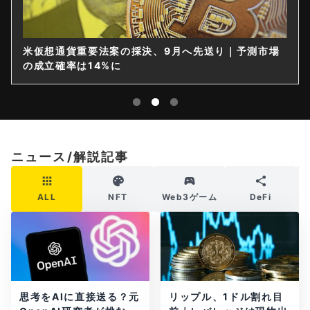
米仮想通貨重要法案の採決、9月へ先送り｜予測市場
の成立確率は14%に
ニュース/解説記事
ALL
NFT
Web3ゲーム
DeFi
思考をAIに直接送る？元
リップル、1ドル割れ目