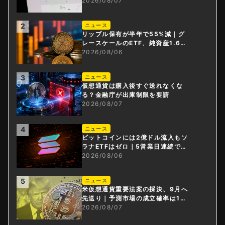
0倍
2026/08/07
2
ニュース
リップル保有が半年で55%減｜グ
レースケールのETF、純資産1.6億
ドル減
2026/08/06
3
ニュース
仮想通貨は購入後すぐ送れなくな
る？金融庁が出庫制限を要請
2026/08/07
4
ニュース
ビットコインには2億ドル流入もソ
ラナETFはゼロ｜5営業日連続で停
止
2026/08/06
5
ニュース
米仮想通貨重要法案の採決、9月へ
先送り｜予測市場の成立確率は1
4%に
2026/08/07