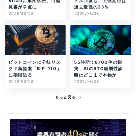
BitGoに集団訴訟、目論
ドル回復も、上値期待は
見書が争点に
過去最低の23%
2026/08/08
2026/08/08
ビットコインに分岐リス
55時間で6700件の指
ク？新提案「BIP-110」
摘、AIのBTC脆弱性診
に期限迫る
断はどこまで本物か
2026/08/08
2026/08/08
もっと見る