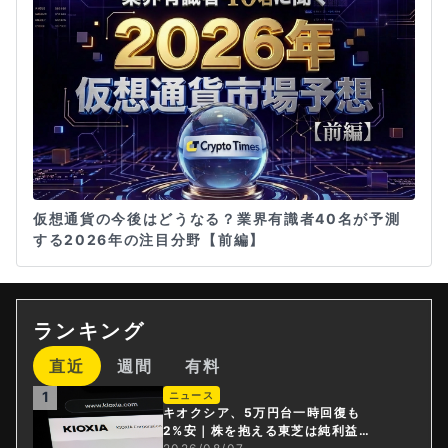
仮想通貨の今後はどうなる？業界有識者40名が予測
する2026年の注目分野【前編】
ランキング
直近
週間
有料
1
ニュース
キオクシア、5万円台一時回復も
2%安｜株を抱える東芝は純利益3