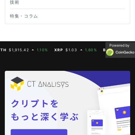
技術
特集・コラム
Powered by
$1,915.42
1.10%
XRP
$1.03
1.60%
BNB
$592.88
0