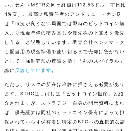
いません（MSTRの同日終値は112.53ドル、前日比
4%安）。最高財務責任者のアンドリュー・カン氏
は「市況が良くない局面では即時のビットコイン購
入より現金準備の積み直しや優先株の下支えを優先
しうる」と説明しています。調査会社ベンチマーク
も配当用の現金準備を使い切るまで売却は急がない
として、強制売却の連鎖を指す「死のスパイラル」
論に
反論しています
。
ただし、リスクの所在は冷静に押さえる必要があり
ます。STRCはしばしば「ビットコイン担保」と紹
介されますが、ストラテジー自身の開示資料によれ
ば、優先証券は同社のビットコイン保有によって担
保されておらず保有者は特定のBTCへの直接的な請