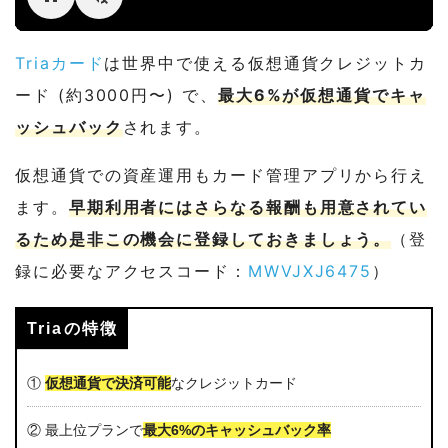
Triaカード
は世界中で使える仮想通貨クレジットカ
ード (約3000円〜) で、
最大6%が仮想通貨でキャ
ッシュバック
されます。
仮想通貨での資産運用もカード管理アプリから行え
ます。
早期利用者にはさらなる報酬も用意されてい
るため是非この機会に登録しておきましょう。
（登
録に必要なアクセスコード：
MWVJXJ6475
）
Triaの特徴
①
仮想通貨で決済可能
なクレジットカード
② 最上位プランで
最大6%のキャッシュバック率