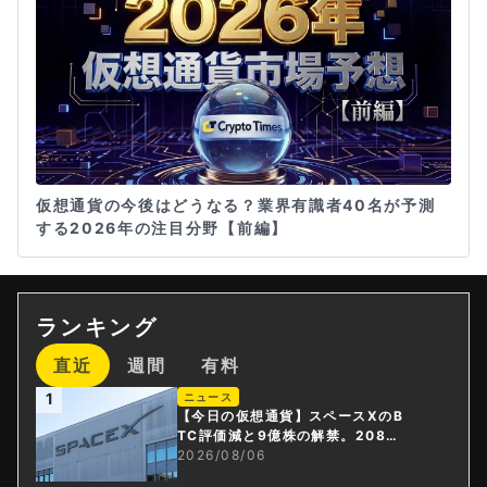
仮想通貨の今後はどうなる？業界有識者40名が予測
する2026年の注目分野【前編】
ランキング
直近
週間
有料
1
ニュース
【今日の仮想通貨】スペースXのB
TC評価減と9億株の解禁。208億
円相当のBTCが盗難
2026/08/06