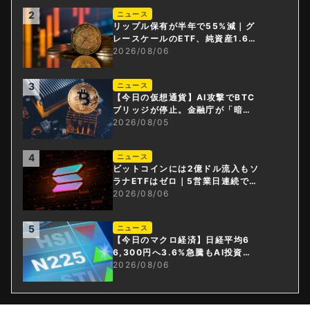
2
ニュース
リップル保有が半年で55%減｜グ
レースケールのETF、純資産1.6億
ドル減
2026/08/06
3
ニュース
【今日の仮想通貨】AI攻撃でBTC
ブリッジが停止。金融庁が「暗号
資産・ステーブルコイン課」新設
2026/08/05
4
ニュース
ビットコインには2億ドル流入もソ
ラナETFはゼロ｜5営業日連続で停
止
2026/08/06
5
ニュース
【今日のマクロ経済】日経平均6
6,300円へ3.6%急騰もAI投資回
収懸念が再燃
2026/08/06