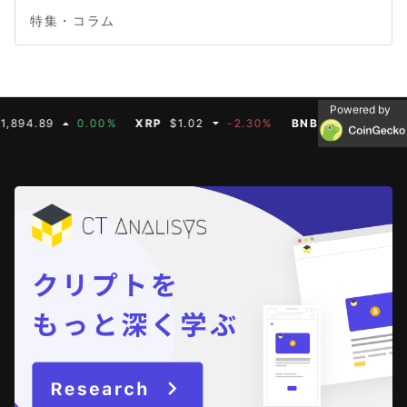
特集・コラム
Powered by
9
0.00%
XRP
$1.02
-2.30%
BNB
$587.07
0.00%