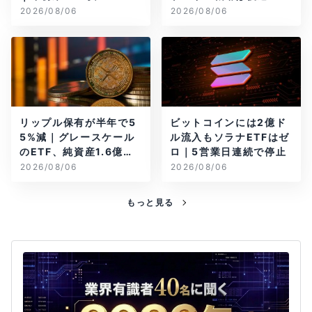
2026/08/06
2026/08/06
リップル保有が半年で5
ビットコインには2億ド
5%減｜グレースケール
ル流入もソラナETFはゼ
のETF、純資産1.6億ド
ロ｜5営業日連続で停止
ル減
2026/08/06
2026/08/06
もっと見る