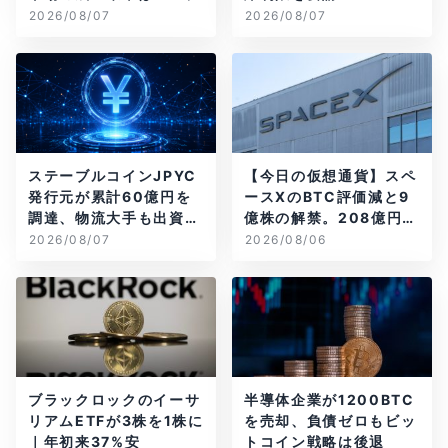
2026/08/07
2026/08/07
ステーブルコインJPYC
【今日の仮想通貨】スペ
発行元が累計60億円を
ースXのBTC評価減と9
調達、物流大手も出資参
億株の解禁。208億円相
画
当のBTCが盗難
2026/08/07
2026/08/06
ブラックロックのイーサ
半導体企業が1200BTC
リアムETFが3株を1株に
を売却、負債ゼロもビッ
｜年初来37%安
トコイン戦略は後退