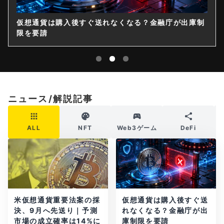
ステーブルコインJPYC発行元が累計60億円を調達、
物流大手も出資参画
ニュース/解説記事
ALL
NFT
Web3ゲーム
DeFi
米仮想通貨重要法案の採
仮想通貨は購入後すぐ送
決、9月へ先送り｜予測
れなくなる？金融庁が出
市場の成立確率は14%に
庫制限を要請