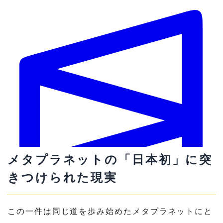
ビットコインは2026年12月31日までに50,000ドルまで下落
メタプラネットの「日本初」に突
はい 56% · いいえ 44%
きつけられた現実
View full market & trade on Polymarket
この一件は同じ道を歩み始めたメタプラネットにと