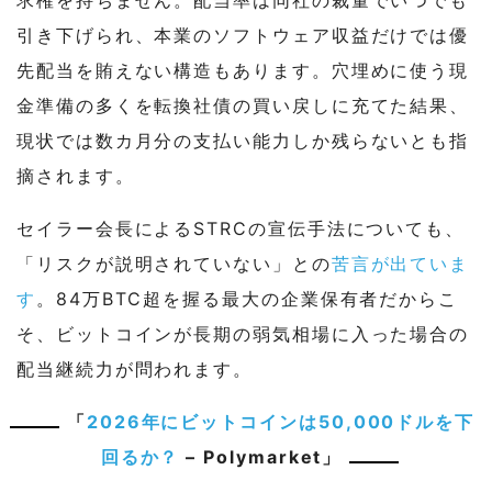
求権を持ちません。配当率は同社の裁量でいつでも
引き下げられ、本業のソフトウェア収益だけでは優
先配当を賄えない構造もあります。穴埋めに使う現
金準備の多くを転換社債の買い戻しに充てた結果、
現状では数カ月分の支払い能力しか残らないとも指
摘されます。
セイラー会長によるSTRCの宣伝手法についても、
「リスクが説明されていない」との
苦言が出ていま
す
。84万BTC超を握る最大の企業保有者だからこ
そ、ビットコインが長期の弱気相場に入った場合の
配当継続力が問われます。
「
2026年にビットコインは50,000ドルを下
回るか？
– Polymarket」