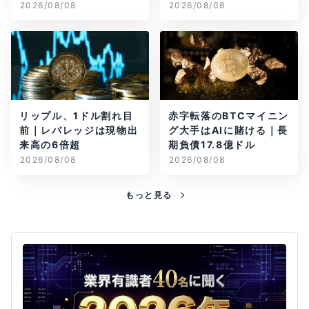
2026/08/08
2026/08/08
リップル、1ドル割れ目
赤字転落のBTCマイニン
前｜レバレッジは現物出
グ大手はAIに賭ける｜長
来高の6倍超
期負債17.8億ドル
2026/08/08
2026/08/08
もっと見る