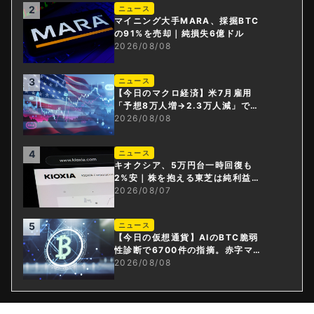
2
ニュース
マイニング大手MARA、採掘BTC
の91%を売却｜純損失6億ドル
2026/08/08
3
ニュース
【今日のマクロ経済】米7月雇用
「予想8万人増→2.3万人減」で利
上げ観測後退
2026/08/08
4
ニュース
キオクシア、5万円台一時回復も
2%安｜株を抱える東芝は純利益3
0倍
2026/08/07
5
ニュース
【今日の仮想通貨】AIのBTC脆弱
性診断で6700件の指摘。赤字マイ
ニング企業はAIに賭ける
2026/08/08