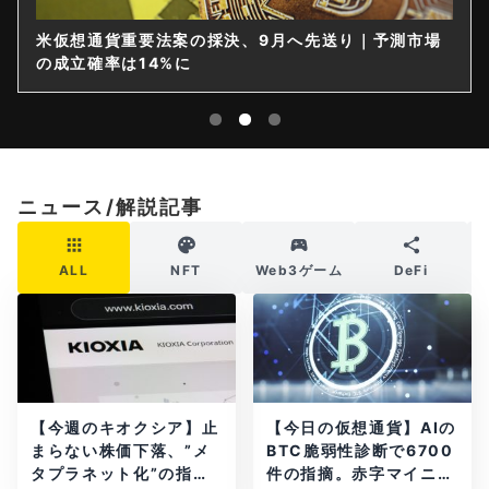
米仮想通貨重要法案の採決、9月へ先送り｜予測市場
の成立確率は14%に
ニュース/解説記事
ALL
NFT
Web3ゲーム
DeFi
【今週のキオクシア】止
【今日の仮想通貨】AIの
まらない株価下落、”メ
BTC脆弱性診断で6700
タプラネット化”の指摘
件の指摘。赤字マイニン