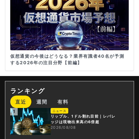
仮想通貨の今後はどうなる？業界有識者40名が予測
する2026年の注目分野【前編】
ランキング
直近
週間
有料
1
ニュース
リップル、1ドル割れ目前｜レバレ
ッジは現物出来高の6倍超
2026/08/08