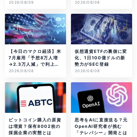
は本当？
グ企業はAIに賭ける
2026/08/09
2026/08/08
【今日のマクロ経済】米
仮想通貨ETFの裏側に変
7月雇用「予想8万人増
化、1日100億ドルの新
→2.3万人減」で利上げ
勢力がSEC登録
観測後退
2026/08/08
2026/08/08
ビットコイン購入の原資
思考をAIに直接送る？元
は増資？保有8002枚の
OpenAI研究者が挑む
採掘企業の実態とは
「テレパシー」開発とは