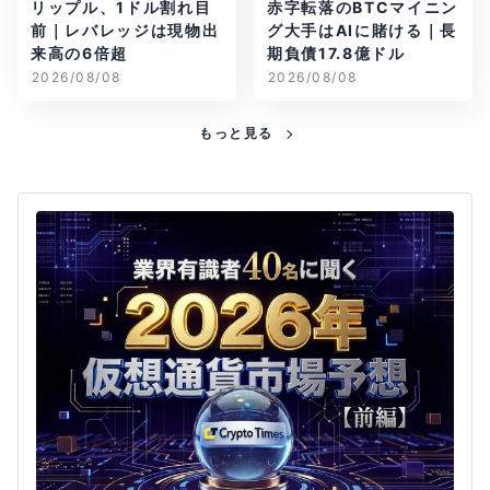
リップル、1ドル割れ目
赤字転落のBTCマイニン
前｜レバレッジは現物出
グ大手はAIに賭ける｜長
来高の6倍超
期負債17.8億ドル
2026/08/08
2026/08/08
もっと見る