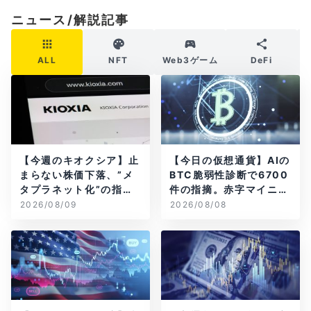
ニュース/解説記事
ALL
NFT
Web3ゲーム
DeFi
【今週のキオクシア】止
【今日の仮想通貨】AIの
まらない株価下落、”メ
BTC脆弱性診断で6700
タプラネット化”の指摘
件の指摘。赤字マイニン
は本当？
グ企業はAIに賭ける
2026/08/09
2026/08/08