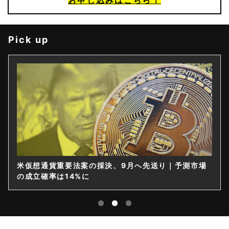
Pick up
米仮想通貨重要法案の採決、9月へ先送り｜予測市場
仮想
の成立確率は14%に
限を