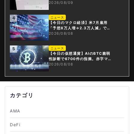
指摘は本当？
2026/08/09
4
ニュース
【今日のマクロ経済】米7月雇用
「予想8万人増→2.3万人減」で利
上げ観測後退
2026/08/08
5
ニュース
【今日の仮想通貨】AIのBTC脆弱
性診断で6700件の指摘。赤字マイ
ニング企業はAIに賭ける
2026/08/08
カテゴリ
AMA
DeFi