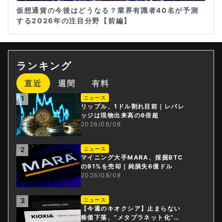
仮想通貨の今後はどうなる？業界有識者40名が予測
する2026年の注目分野【前編】
ランキング
直近
週間
有料
1
ニュース
リップル、1ドル割れ目前｜レバレ
ッジは現物出来高の6倍超
2026/08/08
2
ニュース
マイニング大手MARA、採掘BTC
の91%を売却｜純損失6億ドル
2026/08/08
3
ニュース
【今週のキオクシア】止まらない
株価下落、”メタプラネット化”の