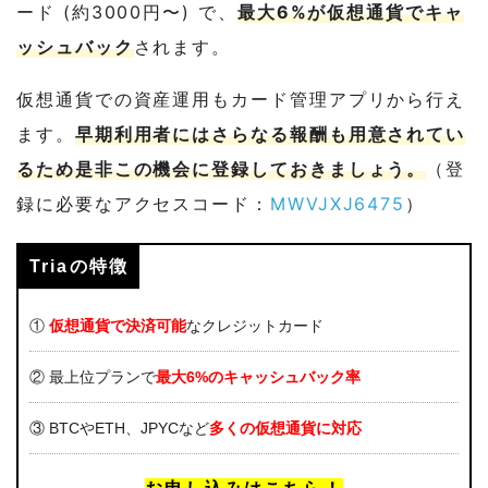
ード (約3000円〜) で、
最大6%が仮想通貨でキャ
ッシュバック
されます。
仮想通貨での資産運用もカード管理アプリから行え
ます。
早期利用者にはさらなる報酬も用意されてい
るため是非この機会に登録しておきましょう。
（登
録に必要なアクセスコード：
MWVJXJ6475
）
Triaの特徴
①
仮想通貨で決済可能
なクレジットカード
② 最上位プランで
最大6%のキャッシュバック率
③ BTCやETH、JPYCなど
多くの仮想通貨に対応
お申し込みはこちら！