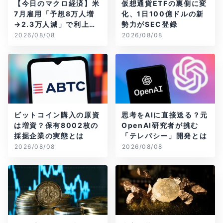
【今日のマクロ経済】米
仮想通貨ETFの裏側に変
7月雇用「予想8万人増
化、1日100億ドルの新
→2.3万人減」で利上げ
勢力がSEC登録
観測後退
2026/08/08
2026/08/08
ビットコイン購入の原資
思考をAIに直接送る？元
は増資？保有8002枚の
OpenAI研究者が挑む
採掘企業の実態とは
「テレパシー」開発とは
2026/08/08
2026/08/08