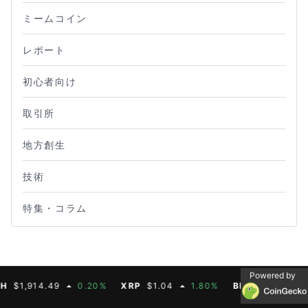
ミームコイン
レポート
初心者向け
取引所
地方創生
技術
特集・コラム
Powered by
,914.49
0.20%
XRP
$1.04
1.80%
BNB
$603.21
1.9