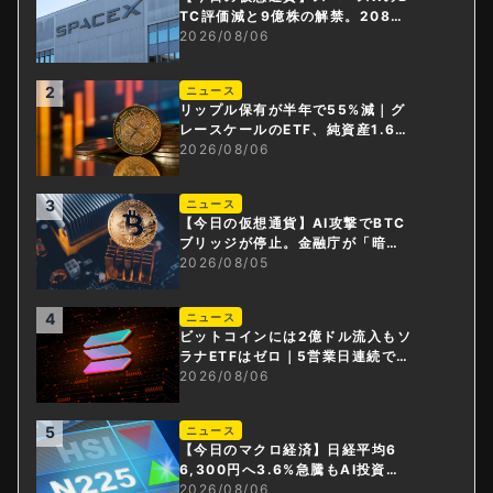
TC評価減と9億株の解禁。208億
円相当のBTCが盗難
2026/08/06
2
ニュース
リップル保有が半年で55%減｜グ
レースケールのETF、純資産1.6億
ドル減
2026/08/06
3
ニュース
【今日の仮想通貨】AI攻撃でBTC
ブリッジが停止。金融庁が「暗号
資産・ステーブルコイン課」新設
2026/08/05
4
ニュース
ビットコインには2億ドル流入もソ
ラナETFはゼロ｜5営業日連続で停
止
2026/08/06
5
ニュース
【今日のマクロ経済】日経平均6
6,300円へ3.6%急騰もAI投資回
収懸念が再燃
2026/08/06