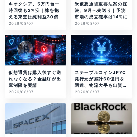
キオクシア、5万円台一
米仮想通貨重要法案の採
時回復も2%安｜株を抱
決、9月へ先送り｜予測
える東芝は純利益30倍
市場の成立確率は14%に
2026/08/07
2026/08/07
仮想通貨は購入後すぐ送
ステーブルコインJPYC
れなくなる？金融庁が出
発行元が累計60億円を
庫制限を要請
調達、物流大手も出資参
画
2026/08/07
2026/08/07