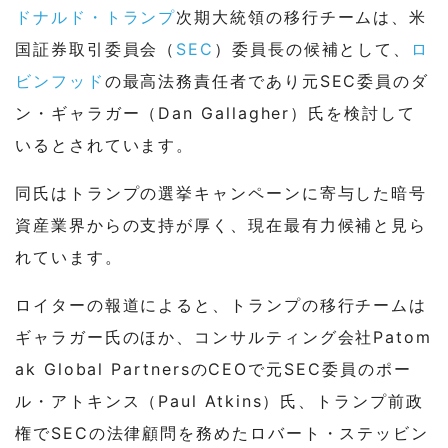
ドナルド・トランプ
次期大統領の移行チームは、米
国証券取引委員会（
SEC
）委員長の候補として、
ロ
ビンフッド
の最高法務責任者であり元SEC委員のダ
ン・ギャラガー（Dan Gallagher）氏を検討して
いるとされています。
同氏はトランプの選挙キャンペーンに寄与した暗号
資産業界からの支持が厚く、現在最有力候補と見ら
れています。
ロイターの報道によると、トランプの移行チームは
ギャラガー氏のほか、コンサルティング会社Patom
ak Global PartnersのCEOで元SEC委員のポー
ル・アトキンス（Paul Atkins）氏、トランプ前政
権でSECの法律顧問を務めたロバート・ステッビン