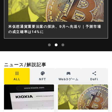
米仮想通貨重要法案の採決、9月へ先送り｜予測市場
の成立確率は14%に
ニュース/解説記事
ALL
NFT
Web3ゲーム
DeFi