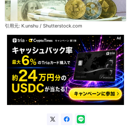
引用元: K.unshu / Shutterstock.com