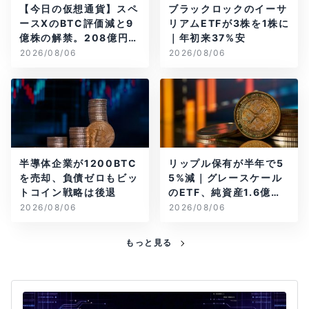
【今日の仮想通貨】スペ
ブラックロックのイーサ
ースXのBTC評価減と9
リアムETFが3株を1株に
億株の解禁。208億円相
｜年初来37%安
当のBTCが盗難
2026/08/06
2026/08/06
半導体企業が1200BTC
リップル保有が半年で5
を売却、負債ゼロもビッ
5%減｜グレースケール
トコイン戦略は後退
のETF、純資産1.6億ド
ル減
2026/08/06
2026/08/06
もっと見る