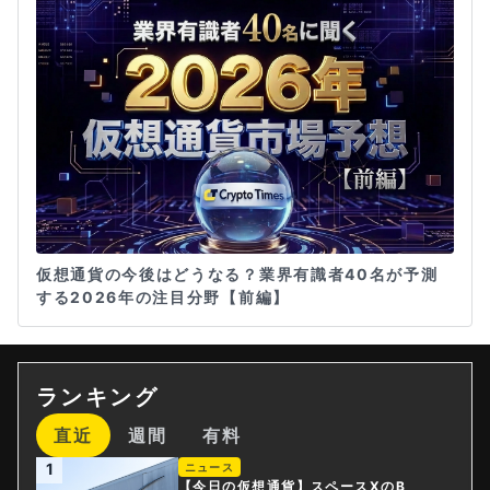
仮想通貨の今後はどうなる？業界有識者40名が予測
する2026年の注目分野【前編】
ランキング
直近
週間
有料
1
ニュース
【今日の仮想通貨】スペースXのB